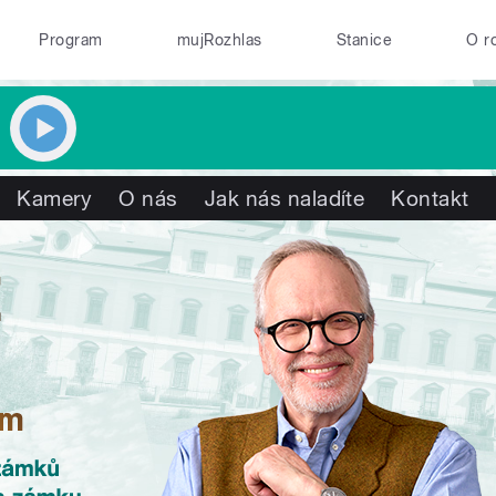
Program
mujRozhlas
Stanice
O r
Kamery
O nás
Jak nás naladíte
Kontakt