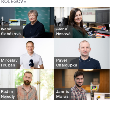
KOLEGOVÉ
Ivana
Alena
Slabáková
Hesová
Miroslav
Pavel
Hruban
Chaloupka
Radim
Jannis
Nejedlý
Moras