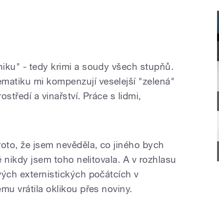
iku" - tedy krimi a soudy všech stupňů.
atiku mi kompenzují veselejší "zelená"
ostředí a vinařství. Práce s lidmi,
.
roto, že jsem nevěděla, co jiného bych
ě nikdy jsem toho nelitovala. A v rozhlasu
vých externistických počátcích v
ěmu vrátila oklikou přes noviny.