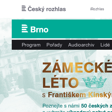
Přejít k hlavnímu obsahu
iRozhlas
Program
Pořady
Audioarchiv
Lidé