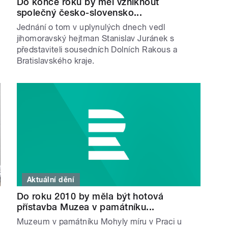
Do konce roku by měl vzniknout
společný česko-slovensko...
Jednání o tom v uplynulých dnech vedl
jihomoravský hejtman Stanislav Juránek s
představiteli sousedních Dolních Rakous a
Bratislavského kraje.
Aktuální dění
Do roku 2010 by měla být hotová
přístavba Muzea v památníku...
Muzeum v památníku Mohyly míru v Praci u