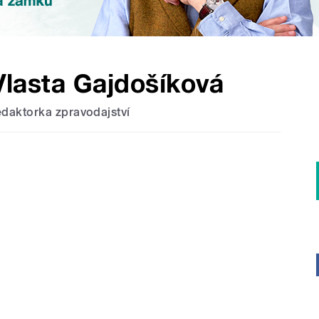
Vlasta Gajdošíková
edaktorka zpravodajství