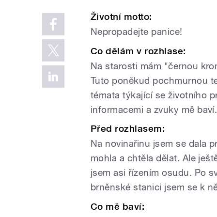
Životní motto:
Nepropadejte panice!
Co dělám v rozhlase:
Na starosti mám "černou kron
Tuto poněkud pochmurnou tem
témata týkající se životního pr
informacemi a zvuky mě baví
Před rozhlasem:
Na novinařinu jsem se dala p
mohla a chtěla dělat. Ale ješt
jsem asi řízením osudu. Po s
brněnské stanici jsem se k n
Co mě baví: