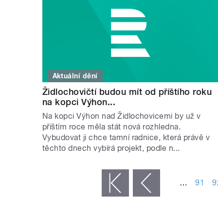
Aktuální dění
Židlochovičtí budou mít od příštího roku
na kopci Výhon...
Na kopci Výhon nad Židlochovicemi by už v
příštím roce měla stát nová rozhledna.
Vybudovat ji chce tamní radnice, která právě v
těchto dnech vybírá projekt, podle n...
STRÁNKY
…
91
9
« první
‹ předchozí