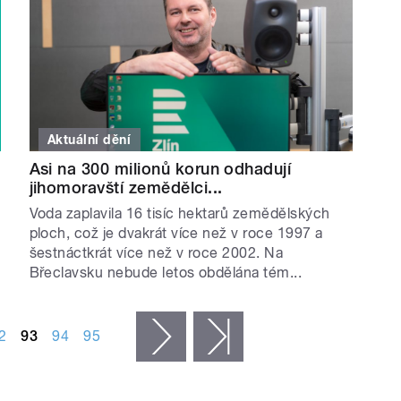
Aktuální dění
Asi na 300 milionů korun odhadují
jihomoravští zemědělci...
Voda zaplavila 16 tisíc hektarů zemědělských
ploch, což je dvakrát více než v roce 1997 a
šestnáctkrát více než v roce 2002. Na
Břeclavsku nebude letos obdělána tém...
2
93
94
95
následující ›
poslední »