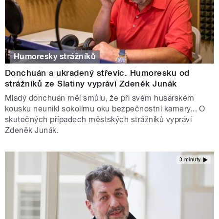
Humoresky strážníků
Donchuán a ukradený střevíc. Humoresku od
strážníků ze Slatiny vypráví Zdeněk Junák
Mladý donchuán měl smůlu, že při svém husarském
kousku neunikl sokolímu oku bezpečnostní kamery... O
skutečných případech městských strážníků vypráví
Zdeněk Junák.
3 minuty