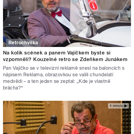
Retrochvilka
Na kolik scének a panem Vajíčkem byste si
vzpomněli? Kouzelné retro se Zdeňkem Junákem
Pan Vajíčko se v televizní reklamě snesl na baloncích s
nápisem Reklama, obrazovkou se valili chundelatí
medvědi – a ten jeden se zeptal: „Kde je vlastně
brácha?“
4 minuty