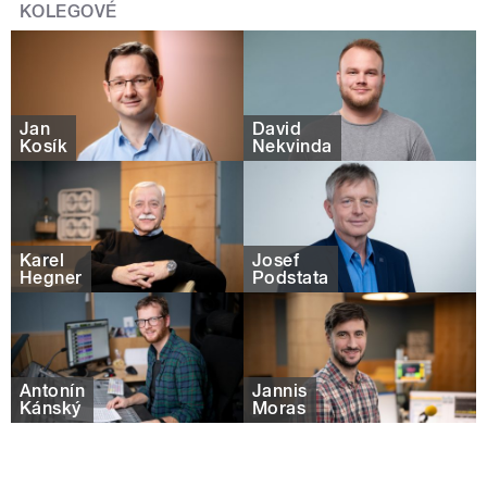
KOLEGOVÉ
Jan
David
Kosík
Nekvinda
Karel
Josef
Hegner
Podstata
Antonín
Jannis
Kánský
Moras