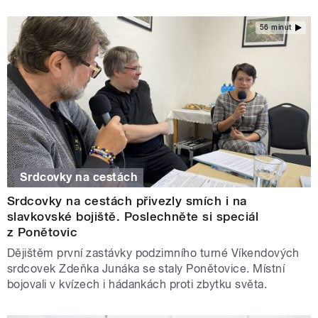
56 minut
Srdcovky na cestách
Srdcovky na cestách přivezly smích i na
slavkovské bojiště. Poslechněte si speciál
z Ponětovic
Dějištěm první zastávky podzimního turné Víkendových
srdcovek Zdeňka Junáka se staly Ponětovice. Místní
bojovali v kvízech i hádankách proti zbytku světa.