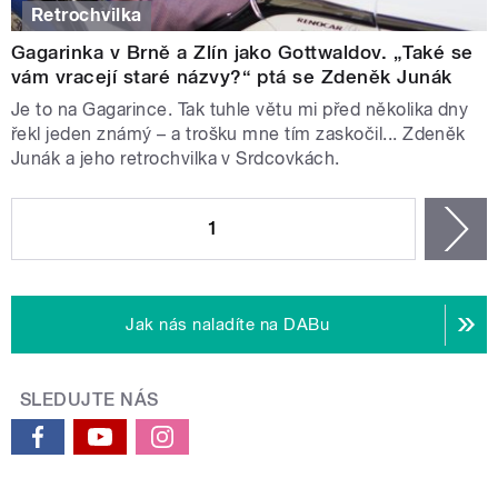
Retrochvilka
Gagarinka v Brně a Zlín jako Gottwaldov. „Také se
vám vracejí staré názvy?“ ptá se Zdeněk Junák
Je to na Gagarince. Tak tuhle větu mi před několika dny
řekl jeden známý – a trošku mne tím zaskočil... Zdeněk
Junák a jeho retrochvilka v Srdcovkách.
STRÁNKY
1
n
Jak nás naladíte na DABu
SLEDUJTE NÁS