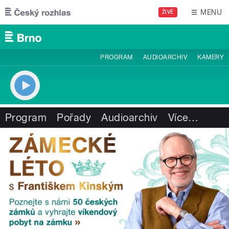
Přejít k hlavnímu obsahu
MENU
ŽIVĚ
PROGRAM
AUDIOARCHIV
KAMERY
Program
Pořady
Audioarchiv
Více
…