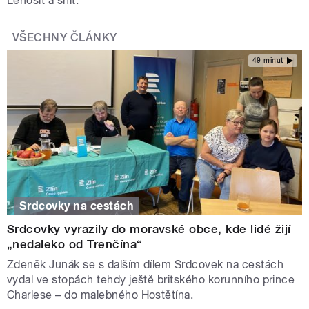
Lenošit a snít.
VŠECHNY ČLÁNKY
49 minut
Srdcovky na cestách
Srdcovky vyrazily do moravské obce, kde lidé žijí
„nedaleko od Trenčína“
Zdeněk Junák se s dalším dílem Srdcovek na cestách
vydal ve stopách tehdy ještě britského korunního prince
Charlese – do malebného Hostětína.