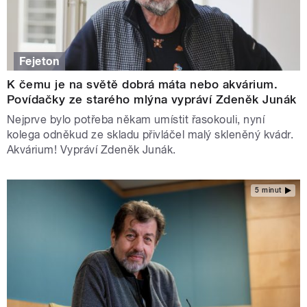
Fejeton
K čemu je na světě dobrá máta nebo akvárium.
Povídačky ze starého mlýna vypráví Zdeněk Junák
Nejprve bylo potřeba někam umístit řasokouli, nyní
kolega odněkud ze skladu přivláčel malý skleněný kvádr.
Akvárium! Vypráví Zdeněk Junák.
5 minut