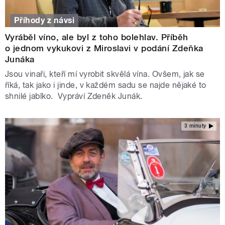
Příhody z návsi
Vyráběl víno, ale byl z toho bolehlav. Příběh
o jednom vykukovi z Miroslavi v podání Zdeňka
Junáka
Jsou vinaři, kteří mí vyrobit skvělá vína. Ovšem, jak se
říká, tak jako i jinde, v každém sadu se najde nějaké to
shnilé jablko. Vypráví Zdeněk Junák.
3 minuty