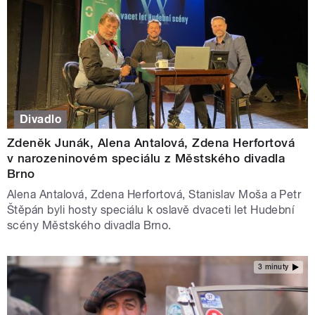
Divadlo
Zdeněk Junák, Alena Antalová, Zdena Herfortová
v narozeninovém speciálu z Městského divadla
Brno
Alena Antalová, Zdena Herfortová, Stanislav Moša a Petr
Štěpán byli hosty speciálu k oslavě dvaceti let Hudební
scény Městského divadla Brno.
3 minuty