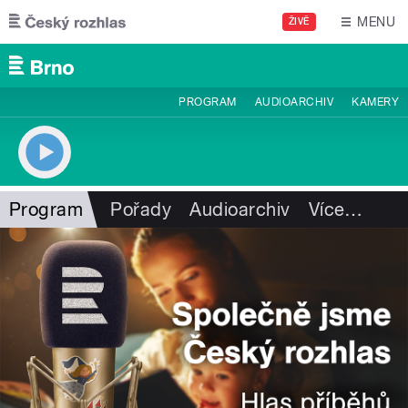
Přejít k hlavnímu obsahu
MENU
ŽIVĚ
PROGRAM
AUDIOARCHIV
KAMERY
Program
Pořady
Audioarchiv
Více
…