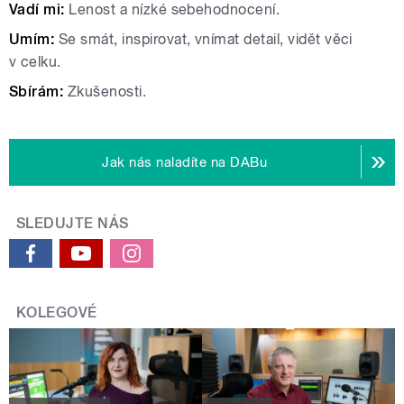
Vadí mi:
Lenost a nízké sebehodnocení.
Umím:
Se smát, inspirovat, vnímat detail, vidět věci
v celku.
Sbírám:
Zkušenosti.
Jak nás naladíte na DABu
SLEDUJTE NÁS
KOLEGOVÉ