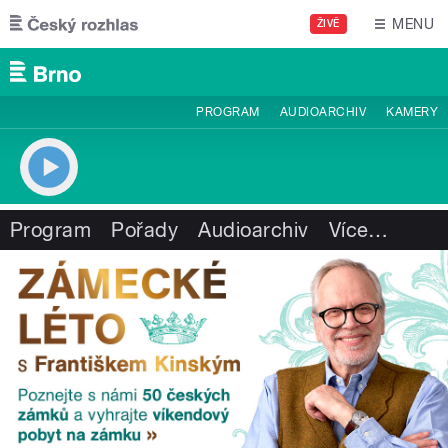
Přejít k hlavnímu obsahu
MENU
ŽIVĚ
PROGRAM
AUDIOARCHIV
KAMERY
Program
Pořady
Audioarchiv
Více
…