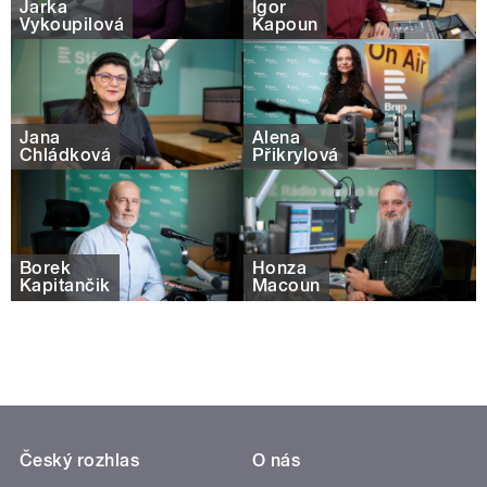
Jarka
Igor
Vykoupilová
Kapoun
Jana
Alena
Chládková
Přikrylová
Borek
Honza
Kapitančik
Macoun
Český rozhlas
O nás