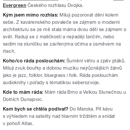
Evergreen
Českého rozhlasu Dvojka.
Kým jsem mimo rozhlas:
Miluji pozorovat dění kolem
sebe. Z kavárenského povaleče se zájmem o moderní
architekturu se ze mě stala máma dvou dětí se zájmem o
svět. Raduji se z maličkostí a nejraději tančím, nebo
sedím na sluníčku se zavřenýma očima a úsměvem na
rtech.
Koho/co ráda poslouchám:
Šumění větru a zpěv ptáků.
Miluji zvuk bouřky a dobrou muziku nejrůznějších žánrů
jako je jazz, folklor, bluegrass i folk. Ráda poslouchám
audioknihy i pořady s tématikou seberozvoje.
Kde to mám ráda:
Mám ráda Brno a Velkou Slunečnou u
Dolních Dunajovic.
Kam bych se chtěla podívat?
Do Maroka. Pít kávu
s výhledem na satelity nad hlavním tržištěm a snídat
v pohoří Atlas.