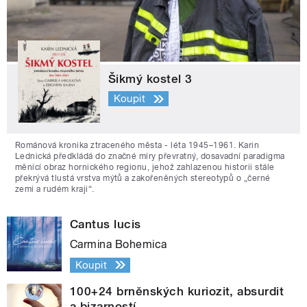
Šikmý kostel 3
Koupit
Románová kronika ztraceného města - léta 1945–1961. Karin
Lednická předkládá do značné míry převratný, dosavadní paradigma
měnící obraz hornického regionu, jehož zahlazenou historii stále
překrývá tlustá vrstva mýtů a zakořeněných stereotypů o „černé
zemi a rudém kraji“.
Cantus lucis
Carmina Bohemica
Koupit
100+24 brněnských kuriozit, absurdit
a bizarností