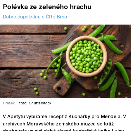
Polévka ze zeleného hrachu
Dobré dopoledne s ČRo Brno
Hrášek
|
foto:
Shutterstock
V Apetýtu vybíráme recept z Kuchařky pro Mendela. V
archivech Moravského zemského muzea se totiž