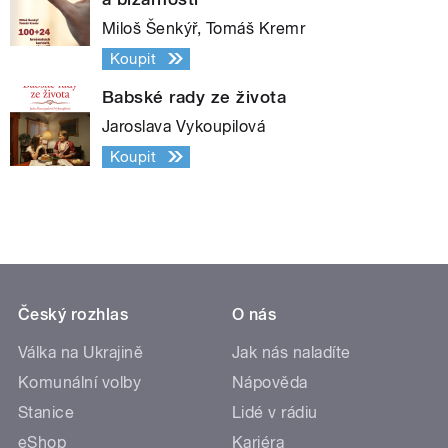
Miloš Šenkýř, Tomáš Kremr
Koupit
Babské rady ze života
Jaroslava Vykoupilová
Koupit
Český rozhlas
O nás
Válka na Ukrajině
Jak nás naladíte
Komunální volby
Nápověda
Stanice
Lidé v rádiu
eShop
Kariéra