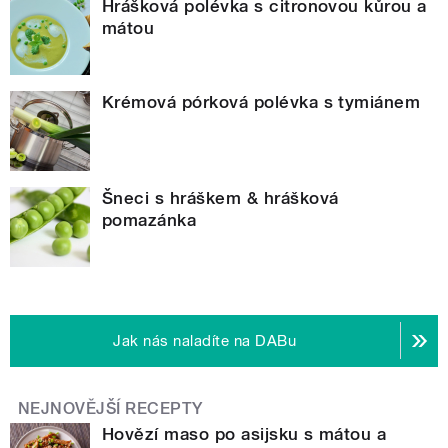
Hrášková polévka s citronovou kůrou a
mátou
Krémová pórková polévka s tymiánem
Šneci s hráškem & hrášková
pomazánka
Jak nás naladíte na DABu
NEJNOVĚJŠÍ RECEPTY
Hovězí maso po asijsku s mátou a