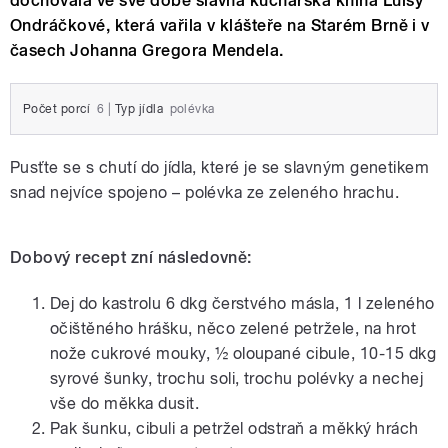
dochovala ve své době slavná kuchařská kniha Luisy
Ondráčkové, která vařila v klášteře na Starém Brně i v
časech Johanna Gregora Mendela.
Počet porcí
6
|
Typ jídla
polévka
Pusťte se s chutí do jídla, které je se slavným genetikem
snad nejvíce spojeno – polévka ze zeleného hrachu.
Dobový recept zní následovně:
Dej do kastrolu 6 dkg čerstvého másla, 1 l zeleného
očištěného hrášku, něco zelené petržele, na hrot
nože cukrové mouky, ½ oloupané cibule, 10-15 dkg
syrové šunky, trochu soli, trochu polévky a nechej
vše do měkka dusit.
Pak šunku, cibuli a petržel odstraň a měkký hrách