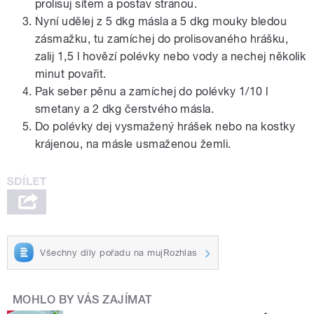
prolisuj sítem a postav stranou.
Nyní udělej z 5 dkg másla a 5 dkg mouky bledou
zásmažku, tu zamíchej do prolisovaného hrášku,
zalij 1,5 l hovězí polévky nebo vody a nechej několik
minut povařit.
Pak seber pěnu a zamíchej do polévky 1/10 l
smetany a 2 dkg čerstvého másla.
Do polévky dej vysmažený hrášek nebo na kostky
krájenou, na másle usmaženou žemli.
Všechny díly pořadu na mujRozhlas
MOHLO BY VÁS ZAJÍMAT