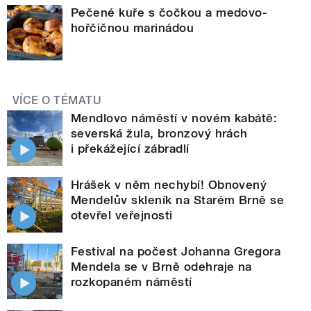
Pečené kuře s čočkou a medovo-
hořčičnou marinádou
VÍCE O TÉMATU
Mendlovo náměstí v novém kabátě:
severská žula, bronzový hrách
i překážející zábradlí
Hrášek v něm nechybí! Obnovený
Mendelův skleník na Starém Brně se
otevřel veřejnosti
Festival na počest Johanna Gregora
Mendela se v Brně odehraje na
rozkopaném náměstí