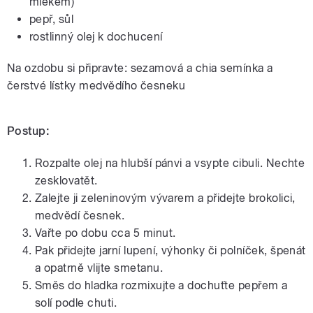
mlékem)
pepř, sůl
rostlinný olej k dochucení
Na ozdobu si připravte: sezamová a chia semínka a
čerstvé lístky medvědího česneku
Postup:
Rozpalte olej na hlubší pánvi a vsypte cibuli. Nechte
zesklovatět.
Zalejte ji zeleninovým vývarem a přidejte brokolici,
medvědí česnek.
Vařte po dobu cca 5 minut.
Pak přidejte jarní lupení, výhonky či polníček, špenát
a opatrně vlijte smetanu.
Směs do hladka rozmixujte a dochuťte pepřem a
solí podle chuti.