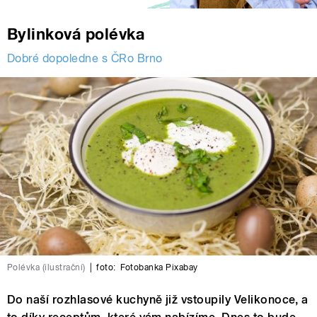
Bylinková polévka
Dobré dopoledne s ČRo Brno
Polévka (ilustrační)
|
foto:
Fotobanka Pixabay
Do naší rozhlasové kuchyně již vstoupily Velikonoce, a