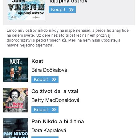
Tajuplný ostrov
Koupit
Lincolnův ostrov nikdo nikdy na mapě nenašel, a přece ho znají lidé
na celém světě. Už déle než sto třicet let na něm prožívají
dobrodružství s pěticí trosečníků, kteří na něm našli útočiště, a
hlavně nejedno tajemství.
Kost
Bára Dočkalová
Koupit
Co život dal a vzal
Betty MacDonaldová
Koupit
Pan Nikdo a bílá tma
Dora Kaprálová