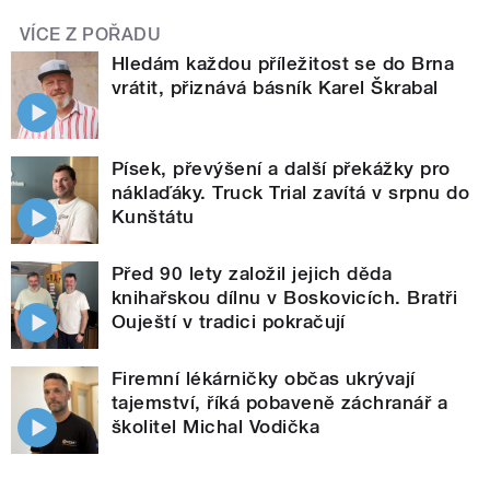
VÍCE Z POŘADU
Hledám každou příležitost se do Brna
vrátit, přiznává básník Karel Škrabal
Písek, převýšení a další překážky pro
náklaďáky. Truck Trial zavítá v srpnu do
Kunštátu
Před 90 lety založil jejich děda
knihařskou dílnu v Boskovicích. Bratři
Ouještí v tradici pokračují
Firemní lékárničky občas ukrývají
tajemství, říká pobaveně záchranář a
školitel Michal Vodička