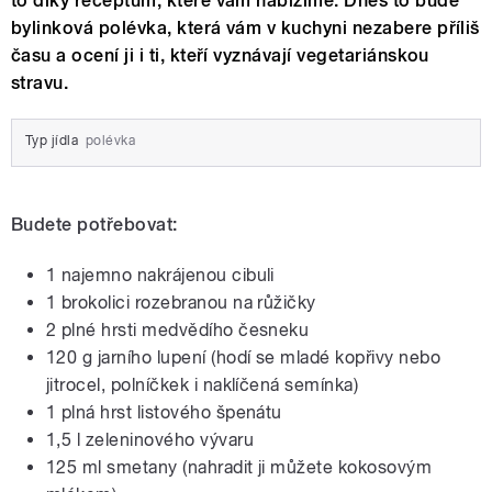
to díky receptům, které vám nabízíme. Dnes to bude
bylinková polévka, která vám v kuchyni nezabere příliš
času a ocení ji i ti, kteří vyznávají vegetariánskou
stravu.
Typ jídla
polévka
Budete potřebovat:
1 najemno nakrájenou cibuli
1 brokolici rozebranou na růžičky
2 plné hrsti medvědího česneku
120 g jarního lupení (hodí se mladé kopřivy nebo
jitrocel, polníčkek i naklíčená semínka)
1 plná hrst listového špenátu
1,5 l zeleninového vývaru
125 ml smetany (nahradit ji můžete kokosovým