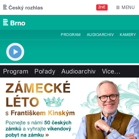
Přejít k hlavnímu obsahu
MENU
ŽIVĚ
PROGRAM
AUDIOARCHIV
KAMERY
Program
Pořady
Audioarchiv
Více
…