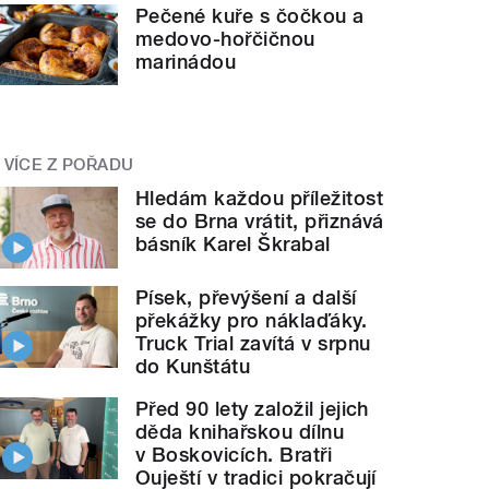
Pečené kuře s čočkou a
medovo-hořčičnou
marinádou
VÍCE Z POŘADU
Hledám každou příležitost
se do Brna vrátit, přiznává
básník Karel Škrabal
Písek, převýšení a další
překážky pro náklaďáky.
Truck Trial zavítá v srpnu
do Kunštátu
Před 90 lety založil jejich
děda knihařskou dílnu
v Boskovicích. Bratři
Ouještí v tradici pokračují