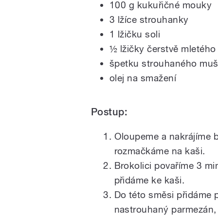
100 g kukuřičné mouky
3 lžíce strouhanky
1 lžičku soli
½ lžičky čerstvě mletého
špetku strouhaného muš
olej na smažení
Postup:
Oloupeme a nakrájíme br
rozmačkáme na kaši.
Brokolici povaříme 3 mi
přidáme ke kaši.
Do této směsi přidáme p
nastrouhaný parmezán,