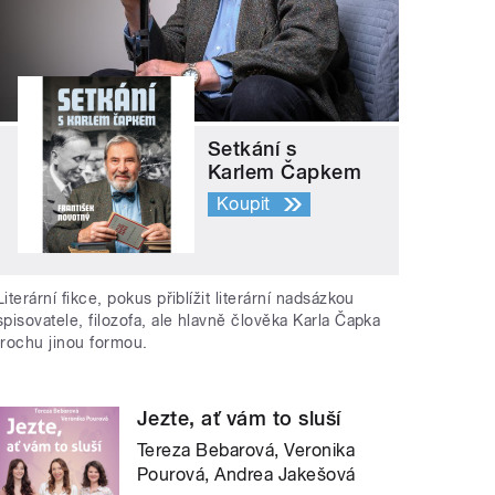
Setkání s
Karlem Čapkem
Koupit
Literární fikce, pokus přiblížit literární nadsázkou
spisovatele, filozofa, ale hlavně člověka Karla Čapka
trochu jinou formou.
Jezte, ať vám to sluší
Tereza Bebarová, Veronika
Pourová, Andrea Jakešová