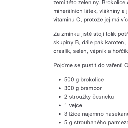
zemí této zeleniny. Brokolice
minerálních látek, vlákniny a
vitaminu C, protože jej má ví
Za zmínku jistě stojí tolik po
skupiny B, dále pak karoten, r
draslík, selen, vápník a hořčík
Pojďme se pustit do vaření! 
500 g brokolice
300 g brambor
2 stroužky česneku
1 vejce
3 lžíce najemno nasekané
5 g strouhaného parmez