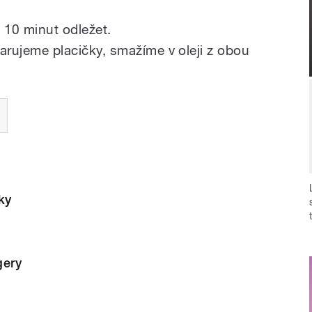
10 minut odležet.
varujeme placičky, smažíme v oleji z obou
ky
gery