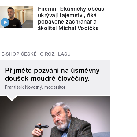
Firemní lékárničky občas
ukrývají tajemství, říká
pobaveně záchranář a
školitel Michal Vodička
E-SHOP ČESKÉHO ROZHLASU
Přijměte pozvání na úsměvný
doušek moudré člověčiny.
František Novotný, moderátor