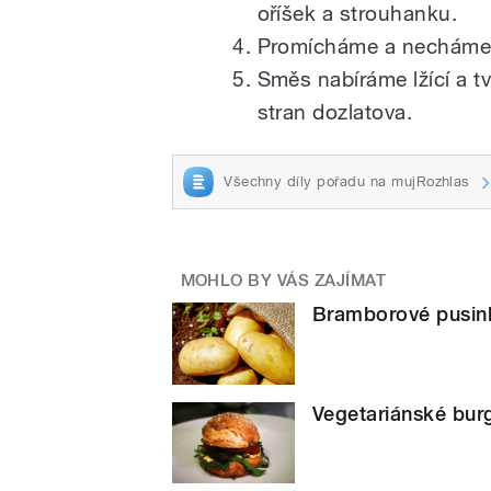
oříšek a strouhanku.
Promícháme a necháme 
Směs nabíráme lžící a t
stran dozlatova.
Všechny díly pořadu na mujRozhlas
MOHLO BY VÁS ZAJÍMAT
Bramborové pusin
Vegetariánské bur