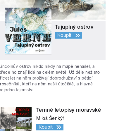
Tajuplný ostrov
Koupit
Lincolnův ostrov nikdo nikdy na mapě nenašel, a
přece ho znají lidé na celém světě. Už déle než sto
třicet let na něm prožívají dobrodružství s pěticí
trosečníků, kteří na něm našli útočiště, a hlavně
nejedno tajemství.
Temné letopisy moravské
Miloš Šenkýř
Koupit