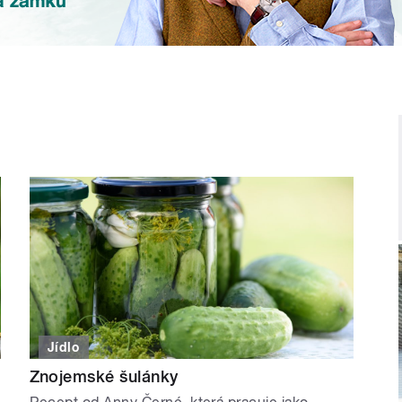
Jídlo
Znojemské šulánky