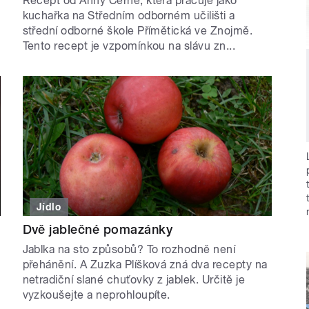
Recept od Anny Černé, která pracuje jako
kuchařka na Středním odborném učilišti a
střední odborné škole Přímětická ve Znojmě.
Tento recept je vzpomínkou na slávu zn...
Jídlo
Dvě jablečné pomazánky
Jablka na sto způsobů? To rozhodně není
přehánění. A Zuzka Plíšková zná dva recepty na
netradiční slané chuťovky z jablek. Určitě je
vyzkoušejte a neprohloupíte.