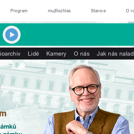
Program
mujRozhlas
Stanice
O r
ioarchiv
Lidé
Kamery
O nás
Jak nás nalad