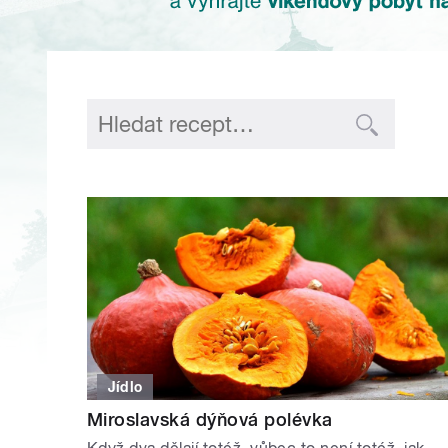
Jídlo
Miroslavská dýňová polévka