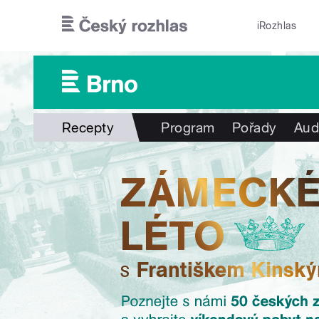
Přejít k hlavnímu obsahu
iRozhlas
Recepty
Program
Pořady
Aud