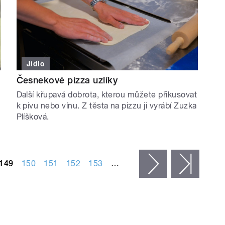
Jídlo
Česnekové pizza uzlíky
Další křupavá dobrota, kterou můžete přikusovat
k pivu nebo vínu. Z těsta na pizzu ji vyrábí Zuzka
Plíšková.
149
150
151
152
153
…
následující ›
posled