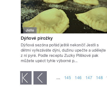
Jídlo
Dýňové pirožky
Dýňová sezóna pořád ještě nekončí! Jestli s
dětmi vyřezáváte dýni, dužinu upečte a udělejte
z ní pyré. Podle receptu Zuzky Plíškové pak
můžete upéct tyhle výborné p...
STRÁNKY
…
145
146
147
148
« první
‹ předchozí