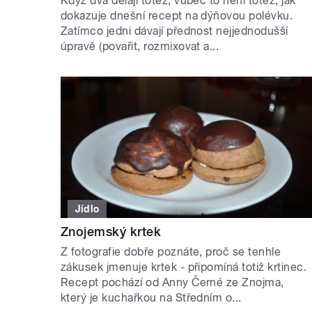
Když dva dělají totéž, vůbec to není totéž, jak
dokazuje dnešní recept na dýňovou polévku.
Zatímco jedni dávají přednost nejjednodušší
úpravě (povařit, rozmixovat a...
Jídlo
Znojemský krtek
Z fotografie dobře poznáte, proč se tenhle
zákusek jmenuje krtek - připomíná totiž krtinec.
Recept pochází od Anny Černé ze Znojma,
který je kuchařkou na Středním o...