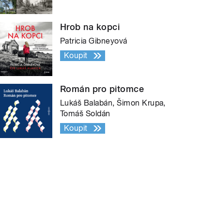
Hrob na kopci
Patricia Gibneyová
Koupit
Román pro pitomce
Lukáš Balabán, Šimon Krupa,
Tomáš Soldán
Koupit