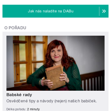
Jak nás naladíte na DABu
O POŘADU
Babské rady
Osvědčené tipy a návody (nejen) našich babiček.
Délka pořadu:
2 minuty