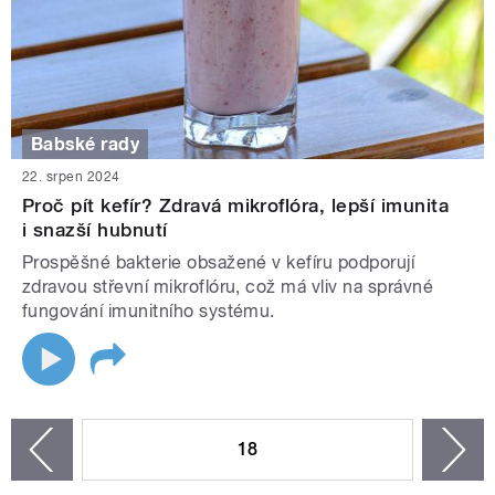
Babské rady
22. srpen 2024
Proč pít kefír? Zdravá mikroflóra, lepší imunita
i snazší hubnutí
Prospěšné bakterie obsažené v kefíru podporují
zdravou střevní mikroflóru, což má vliv na správné
fungování imunitního systému.
STRÁNKY
18
n
zí