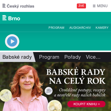
Přejít k hlavnímu obsahu
MENU
ŽIVĚ
PROGRAM
AUDIOARCHIV
KAMERY
Babské rady
Program
Pořady
Více
…