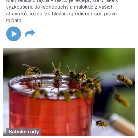
Marmeláda z rajčat – tak to je recept, který láká k
vyzkoušení. Je jednoduchý a málokdo z vašich
strávníků pozná, že hlavní ingrediencí jsou právě
rajčata.
Babské rady