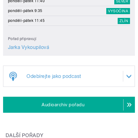
pondělí-pátek 11:40
SEVER
pondělí-pátek 9:35
VYSOČINA
pondělí-pátek 11:45
ZLÍN
Pořad připravují
Jarka Vykoupilová
Odebírejte jako podcast
Audioarchiv pořadu
DALŠÍ POŘADY