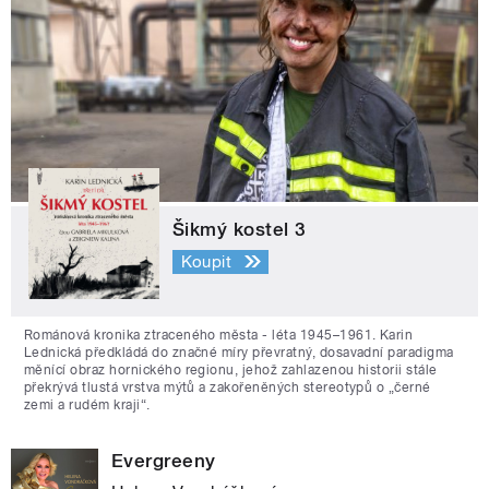
Šikmý kostel 3
Koupit
Románová kronika ztraceného města - léta 1945–1961. Karin
Lednická předkládá do značné míry převratný, dosavadní paradigma
měnící obraz hornického regionu, jehož zahlazenou historii stále
překrývá tlustá vrstva mýtů a zakořeněných stereotypů o „černé
zemi a rudém kraji“.
Evergreeny