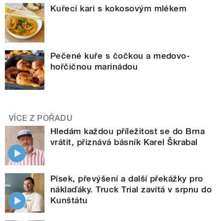
Kuřecí kari s kokosovým mlékem
Pečené kuře s čočkou a medovo-
hořčičnou marinádou
VÍCE Z POŘADU
Hledám každou příležitost se do Brna
vrátit, přiznává básník Karel Škrabal
Písek, převýšení a další překážky pro
náklaďáky. Truck Trial zavítá v srpnu do
Kunštátu