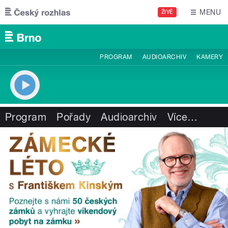
Přejít k hlavnímu obsahu
MENU
ŽIVĚ
PROGRAM
AUDIOARCHIV
KAMERY
Program
Pořady
Audioarchiv
Více
…