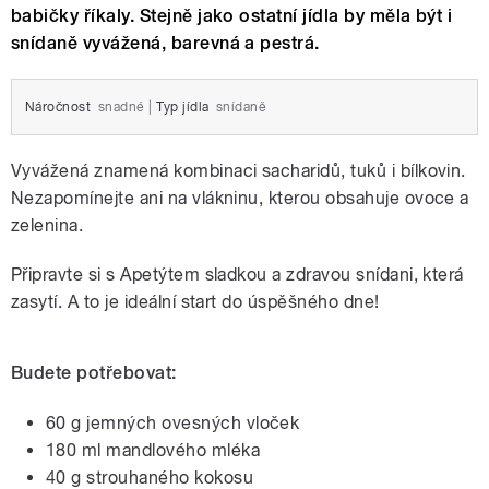
babičky říkaly. Stejně jako ostatní jídla by měla být i
snídaně vyvážená, barevná a pestrá.
Náročnost
snadné
|
Typ jídla
snídaně
Vyvážená znamená kombinaci sacharidů, tuků i bílkovin.
Nezapomínejte ani na vlákninu, kterou obsahuje ovoce a
zelenina.
Připravte si s Apetýtem sladkou a zdravou snídani, která
zasytí. A to je ideální start do úspěšného dne!
Budete potřebovat:
60 g jemných ovesných vloček
180 ml mandlového mléka
40 g strouhaného kokosu