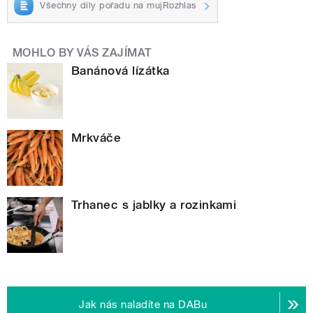
Všechny díly pořadu na mujRozhlas
MOHLO BY VÁS ZAJÍMAT
Banánová lízátka
Mrkváče
Trhanec s jablky a rozinkami
Jak nás naladíte na DABu