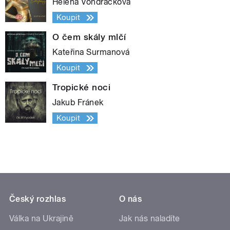
Helena Vondráčková
Koupit
O čem skály mlčí
Kateřina Surmanová
Koupit
Tropické noci
Jakub Fránek
Koupit
Český rozhlas
O nás
Válka na Ukrajině
Jak nás naladíte