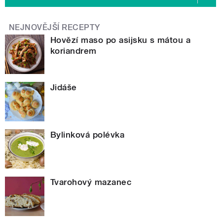
NEJNOVĚJŠÍ RECEPTY
Hovězí maso po asijsku s mátou a
koriandrem
Jidáše
Bylinková polévka
Tvarohový mazanec