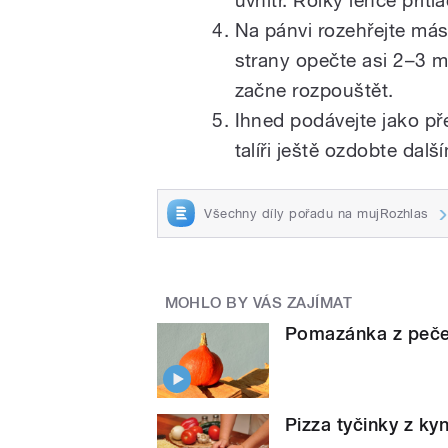
Na pánvi rozehřejte más
strany opečte asi 2–3 mi
začne rozpouštět.
Ihned podávejte jako p
talíři ještě ozdobte dalš
Všechny díly pořadu na mujRozhlas
MOHLO BY VÁS ZAJÍMAT
Pomazánka z peče
Pizza tyčinky z ky