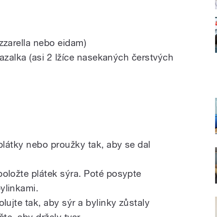
zzarella nebo eidam)
bazalka (asi 2 lžíce nasekaných čerstvých
plátky nebo proužky tak, aby se dal
oložte plátek sýra. Poté posypte
ylinkami.
lujte tak, aby sýr a bylinky zůstaly
čte, aby držely tvar.