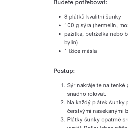
Budete potřebovat:
8 plátků kvalitní šunky
100 g sýra (hermelín, mo
pažitka, petrželka nebo 
bylin)
1 lžíce másla
Postup:
Sýr nakrájejte na tenké 
snadno rolovat.
Na každý plátek šunky p
čerstvými nasekanými b
Plátky šunky opatrně sro
uvnitř. Rolky lehce přitla