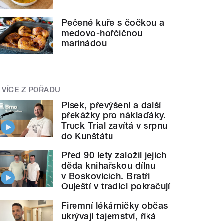
Pečené kuře s čočkou a
medovo-hořčičnou
marinádou
VÍCE Z POŘADU
Písek, převýšení a další
překážky pro náklaďáky.
Truck Trial zavítá v srpnu
do Kunštátu
Před 90 lety založil jejich
děda knihařskou dílnu
v Boskovicích. Bratři
Ouještí v tradici pokračují
Firemní lékárničky občas
ukrývají tajemství, říká