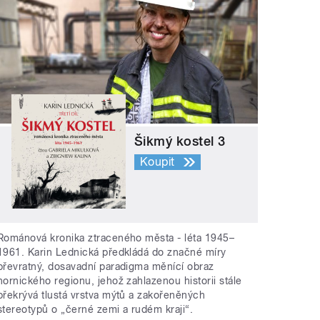
Šikmý kostel 3
Koupit
Románová kronika ztraceného města - léta 1945–
1961. Karin Lednická předkládá do značné míry
převratný, dosavadní paradigma měnící obraz
hornického regionu, jehož zahlazenou historii stále
překrývá tlustá vrstva mýtů a zakořeněných
stereotypů o „černé zemi a rudém kraji“.