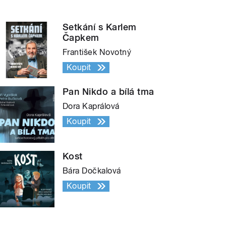
Setkání s Karlem
Čapkem
František Novotný
Koupit
Pan Nikdo a bílá tma
Dora Kaprálová
Koupit
Kost
Bára Dočkalová
Koupit