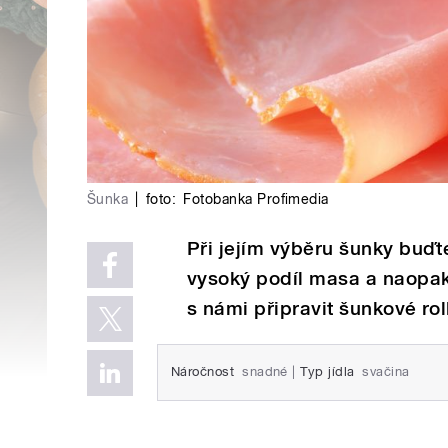
Šunka
|
foto:
Fotobanka Profimedia
Při jejím výběru šunky buďt
vysoký podíl masa a naopak 
s námi připravit šunkové rol
Náročnost
snadné
|
Typ jídla
svačina