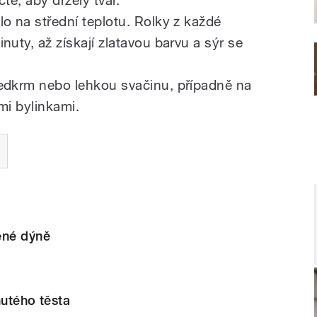
lo na střední teplotu. Rolky z každé
nuty, až získají zlatavou barvu a sýr se
ředkrm nebo lehkou svačinu, případně na
ími bylinkami.
né dýně
nutého těsta