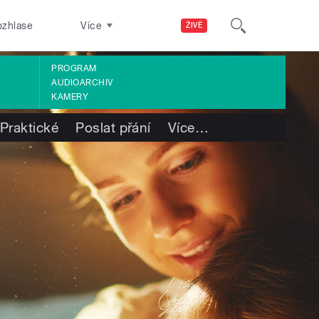
ozhlase
Více
ŽIVĚ
PROGRAM
AUDIOARCHIV
KAMERY
Praktické
Poslat přání
Více
…