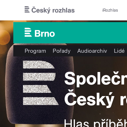
Přejít k hlavnímu obsahu
iRozhlas
Program
Pořady
Audioarchiv
Lidé