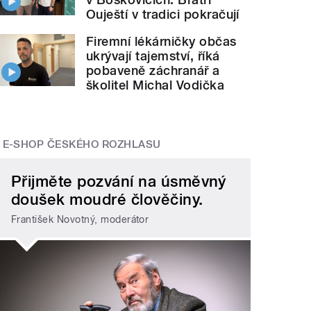
Ouještí v tradici pokračují
Firemní lékárničky občas
ukrývají tajemství, říká
pobaveně záchranář a
školitel Michal Vodička
E-SHOP ČESKÉHO ROZHLASU
Přijměte pozvání na úsměvný
doušek moudré člověčiny.
František Novotný, moderátor