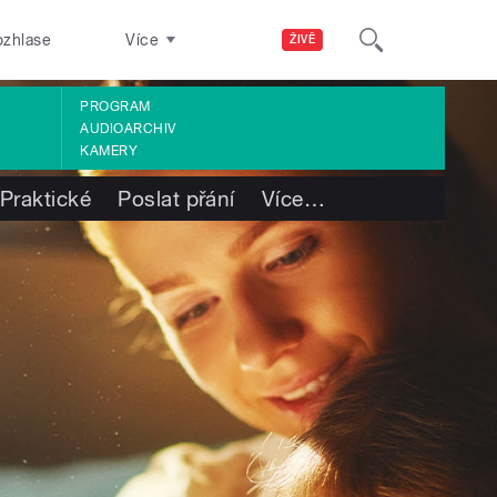
ozhlase
Více
ŽIVĚ
PROGRAM
AUDIOARCHIV
KAMERY
Praktické
Poslat přání
Více
…