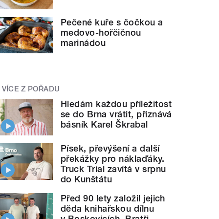
Pečené kuře s čočkou a
medovo-hořčičnou
marinádou
VÍCE Z POŘADU
Hledám každou příležitost
se do Brna vrátit, přiznává
básník Karel Škrabal
Písek, převýšení a další
překážky pro náklaďáky.
Truck Trial zavítá v srpnu
do Kunštátu
Před 90 lety založil jejich
děda knihařskou dílnu
v Boskovicích. Bratři