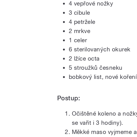
4 vepřové nožky
3 cibule
4 petržele
2 mrkve
1 celer
6 sterilovaných okurek
2 lžíce octa
5 stroužků česneku
bobkový list, nové koření
Postup:
Očištěné koleno a nožk
se vařit i 3 hodiny).
Měkké maso vyjmeme a