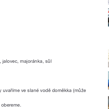
, jalovec, majoránka, sůl
y uvaříme ve slané vodě doměkka (může
 obereme.