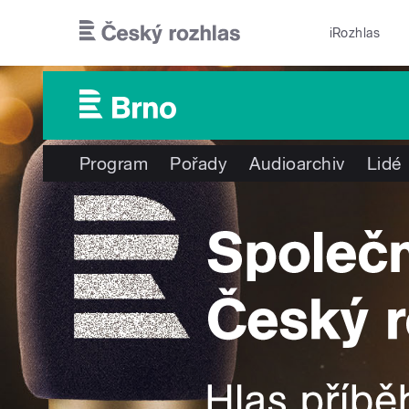
Přejít k hlavnímu obsahu
iRozhlas
Program
Pořady
Audioarchiv
Lidé