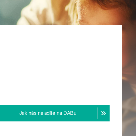
Jak nás naladíte na DABu