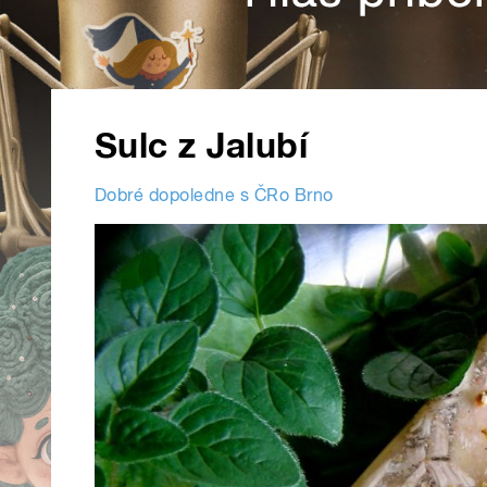
Sulc z Jalubí
Dobré dopoledne s ČRo Brno