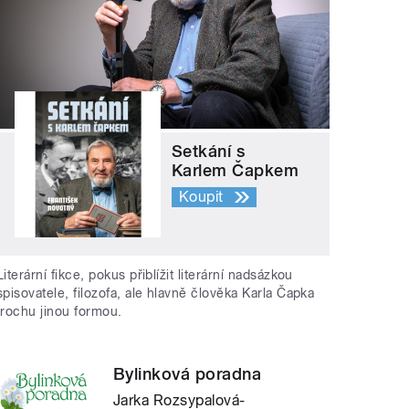
Setkání s
Karlem Čapkem
Koupit
Literární fikce, pokus přiblížit literární nadsázkou
spisovatele, filozofa, ale hlavně člověka Karla Čapka
trochu jinou formou.
Bylinková poradna
Jarka Rozsypalová-