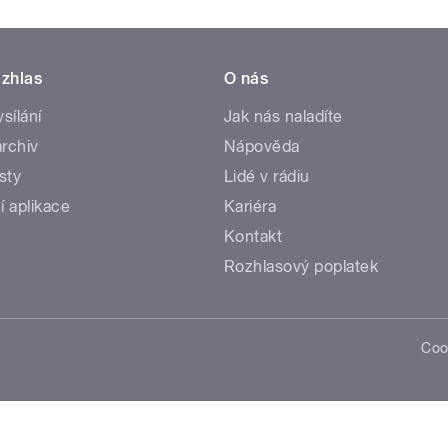
zhlas
O nás
ysílání
Jak nás naladíte
rchiv
Nápověda
sty
Lidé v rádiu
í aplikace
Kariéra
Kontakt
Rozhlasový poplatek
Coo