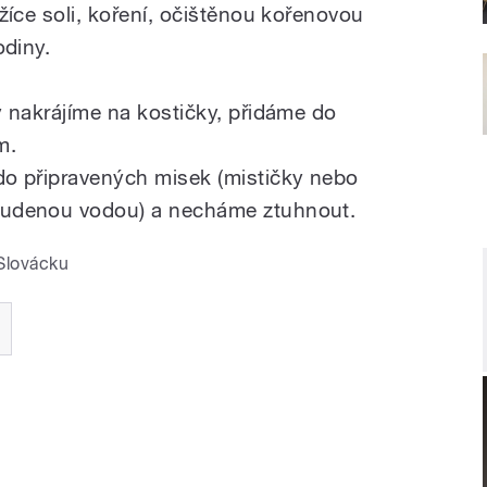
žíce soli, koření, očištěnou kořenovou
odiny.
 nakrájíme na kostičky, přidáme do
m.
o připravených misek (mističky nebo
udenou vodou) a necháme ztuhnout.
Slovácku