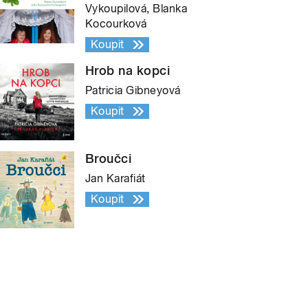
Vykoupilová, Blanka
Kocourková
Koupit
Hrob na kopci
Patricia Gibneyová
Koupit
Broučci
Jan Karafiát
Koupit