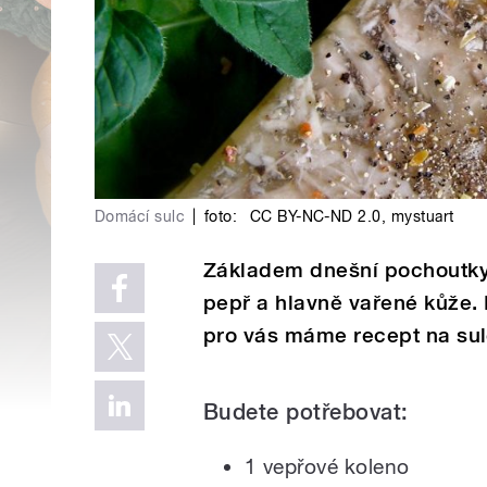
Domácí sulc
|
foto:
CC BY-NC-ND 2.0
,
mystuart
Základem dnešní pochoutky j
pepř a hlavně vařené kůže. 
pro vás máme recept na sul
Budete potřebovat:
1 vepřové koleno