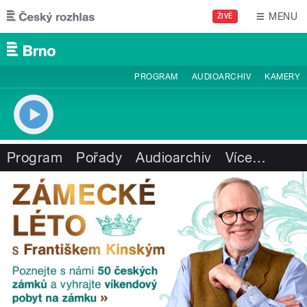
Přejít k hlavnímu obsahu
MENU
ŽIVĚ
PROGRAM
AUDIOARCHIV
KAMERY
Program
Pořady
Audioarchiv
Více
…