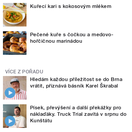
Kuřecí kari s kokosovým mlékem
Pečené kuře s čočkou a medovo-
hořčičnou marinádou
VÍCE Z POŘADU
Hledám každou příležitost se do Brna
vrátit, přiznává básník Karel Škrabal
Písek, převýšení a další překážky pro
náklaďáky. Truck Trial zavítá v srpnu do
Kunštátu