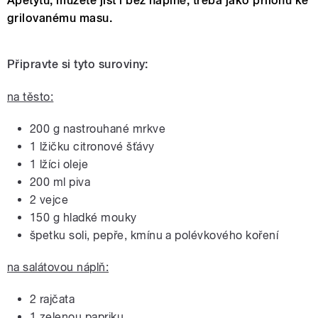
Apetýtu, můžete jíst i bez náplně, třeba jako přílohu ke
grilovanému masu.
Připravte si tyto suroviny:
na těsto:
200 g nastrouhané mrkve
1 lžičku citronové šťávy
1 lžíci oleje
200 ml piva
2 vejce
150 g hladké mouky
špetku soli, pepře, kmínu a polévkového koření
na salátovou náplň:
2 rajčata
1 zelenou papriku