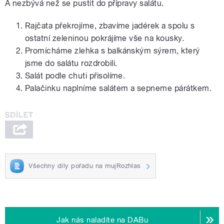
A nezbývá než se pustit do přípravy salátu.
Rajčata překrojíme, zbavíme jadérek a spolu s
ostatní zeleninou pokrájíme vše na kousky.
Promícháme zlehka s balkánským sýrem, který
jsme do salátu rozdrobili.
Salát podle chuti přisolíme.
Palačinku naplníme salátem a sepneme párátkem.
Všechny díly pořadu na mujRozhlas
Jak nás naladíte na DABu