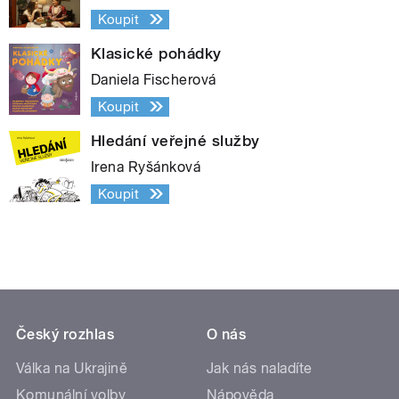
Koupit
Klasické pohádky
Daniela Fischerová
Koupit
Hledání veřejné služby
Irena Ryšánková
Koupit
Český rozhlas
O nás
Válka na Ukrajině
Jak nás naladíte
Komunální volby
Nápověda