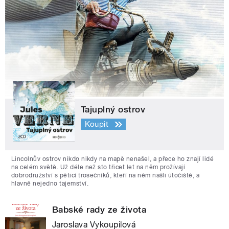
Tajuplný ostrov
Koupit
Lincolnův ostrov nikdo nikdy na mapě nenašel, a přece ho znají lidé
na celém světě. Už déle než sto třicet let na něm prožívají
dobrodružství s pěticí trosečníků, kteří na něm našli útočiště, a
hlavně nejedno tajemství.
Babské rady ze života
Jaroslava Vykoupilová