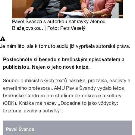
Pavel Švanda s autorkou nahrávky Alenou
Blažejovskou. | Foto: Petr Veselý
Je nám líto, ale k tomuto audiu již vypršela autorská práva.
Poslechněte si besedu s brněnským spisovatelem a
publicistou. Nejen o jeho nové knize.
Soubor publicistických textů básníka, prozaika, esejisty a
emeritního profesora JAMU Pavla Švandy vydalo letos
brněnské Centrum pro studium demokracie a kultury
(CDK). Knížka má název „Dopadne to jako vždycky:
fejetony, úvahy a úchylky“.
Pavel Švanda