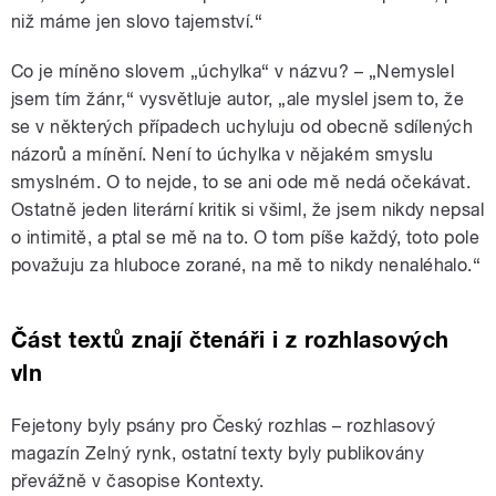
niž máme jen slovo tajemství.“
Co je míněno slovem „úchylka“ v názvu? – „Nemyslel
jsem tím žánr,“ vysvětluje autor, „ale myslel jsem to, že
se v některých případech uchyluju od obecně sdílených
názorů a mínění. Není to úchylka v nějakém smyslu
smyslném. O to nejde, to se ani ode mě nedá očekávat.
Ostatně jeden literární kritik si všiml, že jsem nikdy nepsal
o intimitě, a ptal se mě na to. O tom píše každý, toto pole
považuju za hluboce zorané, na mě to nikdy nenaléhalo.“
Část textů znají čtenáři i z rozhlasových
vln
Fejetony byly psány pro Český rozhlas – rozhlasový
magazín Zelný rynk, ostatní texty byly publikovány
převážně v časopise Kontexty.