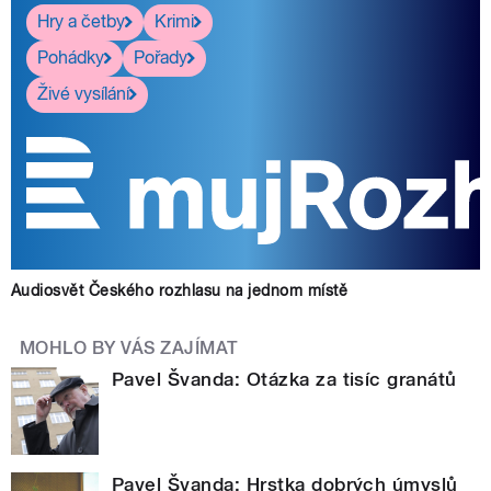
Hry a četby
Krimi
Pohádky
Pořady
Živé vysílání
Audiosvět Českého rozhlasu na jednom místě
MOHLO BY VÁS ZAJÍMAT
Pavel Švanda: Otázka za tisíc granátů
Pavel Švanda: Hrstka dobrých úmyslů