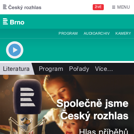
Přejít k hlavnímu obsahu
MENU
ŽIVĚ
PROGRAM
AUDIOARCHIV
KAMERY
Literatura
Program
Pořady
Více
…