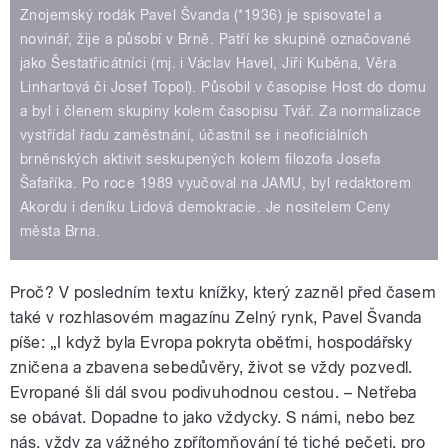
Znojemský rodák Pavel Švanda (*1936) je spisovatel a
novinář, žije a působí v Brně. Patří ke skupině označované
jako Šestatřicátníci (mj. i Václav Havel, Jiří Kuběna, Věra
Linhartová či Josef Topol). Působil v časopise Host do domu
a byl i členem skupiny kolem časopisu Tvář. Za normalizace
vystřídal řadu zaměstnání, účastnil se i neoficiálních
brněnských aktivit seskupených kolem filozofa Josefa
Šafaříka. Po roce 1989 vyučoval na JAMU, byl redaktorem
Akordu i deníku Lidová demokracie. Je nositelem Ceny
města Brna.
Proč? V posledním textu knížky, který zazněl před časem
také v rozhlasovém magazínu Zelný rynk, Pavel Švanda
píše: „I když byla Evropa pokryta oběťmi, hospodářsky
zničena a zbavena sebedůvěry, život se vždy pozvedl.
Evropané šli dál svou podivuhodnou cestou. – Netřeba
se obávat. Dopadne to jako vždycky. S námi, nebo bez
nás, vždy za vážného zpřítomňování té tiché pečeti, pro