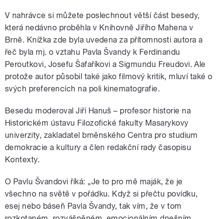
V nahrávce si můžete poslechnout větší část besedy,
která nedávno proběhla v Knihovně Jiřího Mahena v
Brně. Knížka zde byla uvedena za přítomnosti autora a
řeč byla mj. o vztahu Pavla Švandy k Ferdinandu
Peroutkovi, Josefu Šafaříkovi a Sigmundu Freudovi. Ale
protože autor působil také jako filmový kritik, mluví také o
svých preferencích na poli kinematografie.
Besedu moderoval Jiří Hanuš – profesor historie na
Historickém ústavu Filozofické fakulty Masarykovy
univerzity, zakladatel brněnského Centra pro studium
demokracie a kultury a člen redakční rady časopisu
Kontexty.
O Pavlu Švandovi říká: „Je to pro mě maják, že je
všechno na světě v pořádku. Když si přečtu povídku,
esej nebo báseň Pavla Švandy, tak vím, že v tom
rozkotaném, rozvášněném, emocionálním dnešním