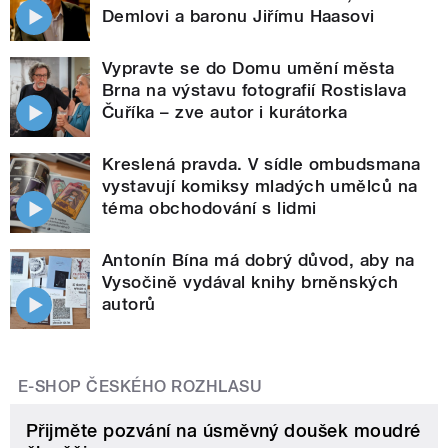
Demlovi a baronu Jiřímu Haasovi
Vypravte se do Domu umění města
Brna na výstavu fotografií Rostislava
Čuříka – zve autor i kurátorka
Kreslená pravda. V sídle ombudsmana
vystavují komiksy mladých umělců na
téma obchodování s lidmi
Antonín Bína má dobrý důvod, aby na
Vysočině vydával knihy brněnských
autorů
E-SHOP ČESKÉHO ROZHLASU
Přijměte pozvání na úsměvný doušek moudré