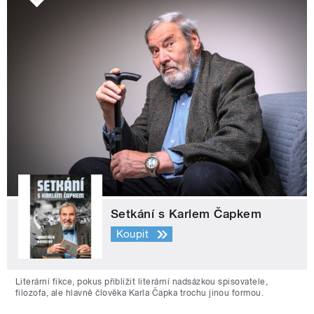
Setkání s Karlem Čapkem
Koupit
Literární fikce, pokus přiblížit literární nadsázkou spisovatele,
filozofa, ale hlavně člověka Karla Čapka trochu jinou formou.