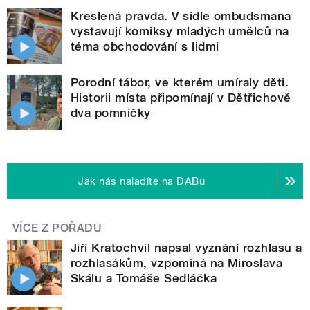
Kreslená pravda. V sídle ombudsmana
vystavují komiksy mladých umělců na
téma obchodování s lidmi
Porodní tábor, ve kterém umíraly děti.
Historii místa připomínají v Dětřichově
dva pomníčky
Jak nás naladíte na DABu
VÍCE Z POŘADU
Jiří Kratochvil napsal vyznání rozhlasu a
rozhlasákům, vzpomíná na Miroslava
Skálu a Tomáše Sedláčka