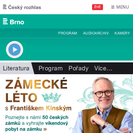
Přejít k hlavnímu obsahu
MENU
ŽIVĚ
PROGRAM
AUDIOARCHIV
KAMERY
Literatura
Program
Pořady
Více
…