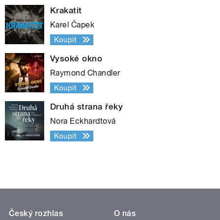
Krakatit
Karel Čapek
Koupit
Vysoké okno
Raymond Chandler
Koupit
Druhá strana řeky
Nora Eckhardtová
Koupit
Český rozhlas
O nás