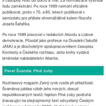
s časopisy Host do domu a Tvář. Za normalizace vystřídal
řadu zaměstnání. Po roce 1969 nemohl oficiálně
publikovat, proto v 70. a 80. letech publikoval v
samizdatu pro přátele shromážděné kolem filozofa
Josefa Šafaříka.
Po roce 1989 pracoval v redakcích Akordu a Lidové
demokracie. Působil jako profesor na Divadelní fakultě
JAMU a je dlouholetým spolupracovníkem časopisu
Kontexty a Českého rozhlasu. Jeho knihy vydává
brněnské nakladatelství Atlantis.
Pavel Švanda: Plné zuby
Rozhlasový magazín Zelný rynk vysílá při příležitosti
Švandova jubilea výběr jeho nových, dosud
nepublikovaných textů: fejeton Plné zuby podruhé
(navazující na stejnojmenný text odvysílaný Českým