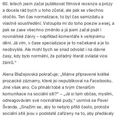
60. letech jsem začal publikovat filmové recenze a prózy
a docela rád bych u toho zůstal, ale pak se všechno
otočilo. Ten čas normalizace, to byl čas samizdatu a
vlastně soustředění. Vstoupila mi do toho poezie a esej, a
pak se zase všechno změnilo a já jsem začal psát i
novinářské žánry – například komentáře k veřejnému
dění. Já vím, v čase specializace je to nečekané a je to
neobvyklé. Ale mohl bych se snad odvolat i na dávné
časy, kdy bylo normální, že pořádný literát ovládal více
žánrů.“
Alena Blažejovská pokračuje: „Máme připravené krátké
prozaické záznamy, které jsi nepublikoval na Facebooku.
Jiné však ano. Co přináší tobě a tvým čtenářům
komunikace na sociální síti?“ – „Já si tam občas, myslím,
odreagovávám své novinářské pudy,“ usmívá se Pavel
Švanda. „Snažím se, aby to nebylo příliš často, protože
sociální sítě jsou v podstatě zařízeny na to, aby předávaly