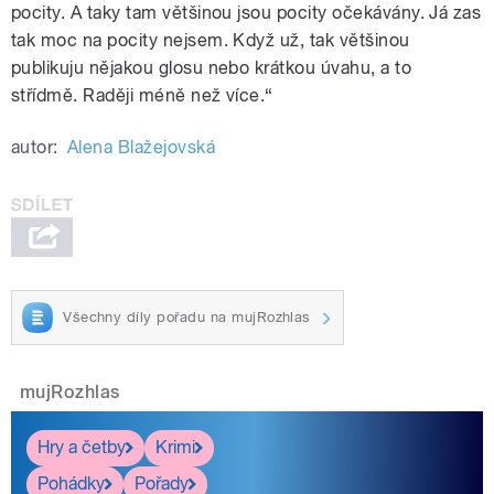
pocity. A taky tam většinou jsou pocity očekávány. Já zas
tak moc na pocity nejsem. Když už, tak většinou
publikuju nějakou glosu nebo krátkou úvahu, a to
střídmě. Raději méně než více.“
autor:
Alena Blažejovská
Všechny díly pořadu na mujRozhlas
mujRozhlas
Hry a četby
Krimi
Pohádky
Pořady