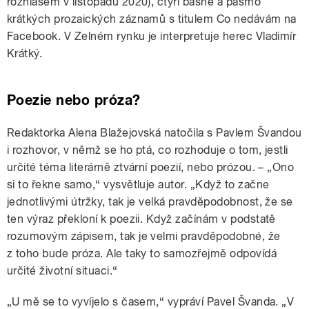
rozhlasem v listopadu 2020), čtyři básně a pásmo
krátkých prozaických záznamů s titulem Co nedávám na
Facebook. V Zelném rynku je interpretuje herec Vladimír
Krátký.
Poezie nebo próza?
Redaktorka Alena Blažejovská natočila s Pavlem Švandou
i rozhovor, v němž se ho ptá, co rozhoduje o tom, jestli
určité téma literárně ztvární poezií, nebo prózou. – „Ono
si to řekne samo,“ vysvětluje autor. „Když to začne
jednotlivými útržky, tak je velká pravděpodobnost, že se
ten výraz překloní k poezii. Když začínám v podstatě
rozumovým zápisem, tak je velmi pravděpodobné, že
z toho bude próza. Ale taky to samozřejmě odpovídá
určité životní situaci.“
„U mě se to vyvíjelo s časem,“ vypráví Pavel Švanda. „V