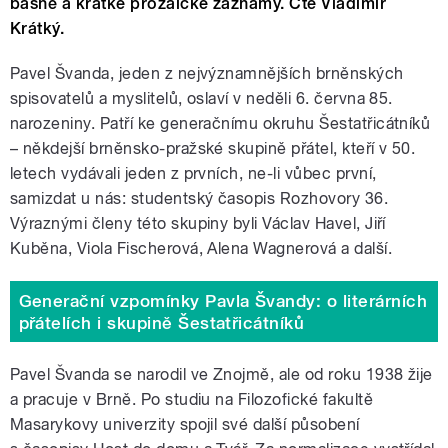
básně a krátké prozaické záznamy. Čte Vladimír
Krátký.
Pavel Švanda, jeden z nejvýznamnějších brněnských
spisovatelů a myslitelů, oslaví v neděli 6. června 85.
narozeniny. Patří ke generačnímu okruhu Šestatřicátníků
– někdejší brněnsko-pražské skupině přátel, kteří v 50.
letech vydávali jeden z prvních, ne-li vůbec první,
samizdat u nás: studentský časopis Rozhovory 36.
Výraznými členy této skupiny byli Václav Havel, Jiří
Kuběna, Viola Fischerová, Alena Wagnerová a další.
Generační vzpomínky Pavla Švandy: o literárních
přátelích i skupině Šestatřicátníků
Pavel Švanda se narodil ve Znojmě, ale od roku 1938 žije
a pracuje v Brně. Po studiu na Filozofické fakultě
Masarykovy univerzity spojil své další působení