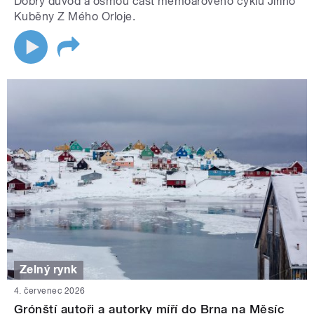
Dobrý důvod a osmou část memoárového cyklu Jiřího
Kuběny Z Mého Orloje.
Zelný rynk
4. červenec 2026
Grónští autoři a autorky míří do Brna na Měsíc