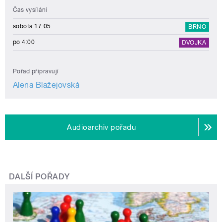
Čas vysílání
sobota 17:05
BRNO
po 4:00
DVOJKA
Pořad připravují
Alena Blažejovská
Audioarchiv pořadu
DALŠÍ POŘADY