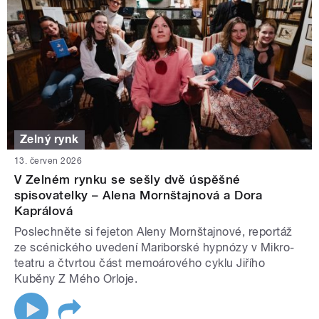
Zelný rynk
13. červen 2026
V Zelném rynku se sešly dvě úspěšné
spisovatelky – Alena Mornštajnová a Dora
Kaprálová
Poslechněte si fejeton Aleny Mornštajnové, reportáž
ze scénického uvedení Mariborské hypnózy v Mikro-
teatru a čtvrtou část memoárového cyklu Jiřího
Kuběny Z Mého Orloje.