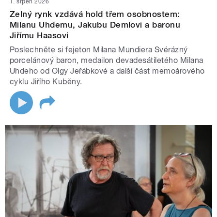
1. srpen 2026
Zelný rynk vzdává hold třem osobnostem:
Milanu Uhdemu, Jakubu Demlovi a baronu
Jiřímu Haasovi
Poslechněte si fejeton Milana Mundiera Svérázný
porcelánový baron, medailon devadesátiletého Milana
Uhdeho od Olgy Jeřábkové a další část memoárového
cyklu Jiřího Kuběny.