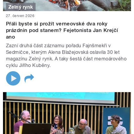
Zelný rynk
27. červen 2026
Přáli byste si prožít verneovské dva roky
prázdnin pod stanem? Fejetonista Jan Krejčí
ano
Zazní druhá část záznamu pořadu Fajnšmekři v
Sedmičce, kterým Alena Blažejovská oslavila 30 let
magazínu Zelný rynk. A taky šestá část memoárového
cyklu Jiřího Kuběny.