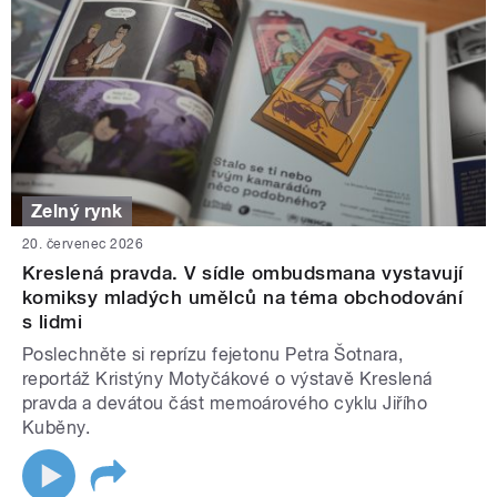
Zelný rynk
20. červenec 2026
Kreslená pravda. V sídle ombudsmana vystavují
komiksy mladých umělců na téma obchodování
s lidmi
Poslechněte si reprízu fejetonu Petra Šotnara,
reportáž Kristýny Motyčákové o výstavě Kreslená
pravda a devátou část memoárového cyklu Jiřího
Kuběny.