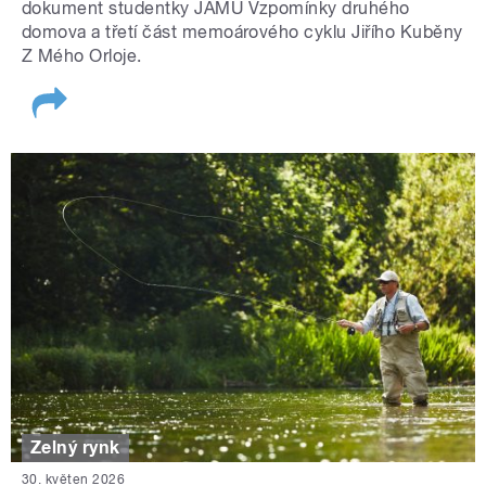
dokument studentky JAMU Vzpomínky druhého
domova a třetí část memoárového cyklu Jiřího Kuběny
Z Mého Orloje.
Zelný rynk
30. květen 2026