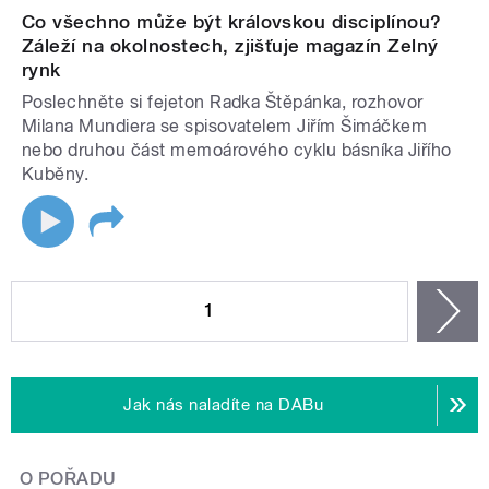
Co všechno může být královskou disciplínou?
Záleží na okolnostech, zjišťuje magazín Zelný
rynk
Poslechněte si fejeton Radka Štěpánka, rozhovor
Milana Mundiera se spisovatelem Jiřím Šimáčkem
nebo druhou část memoárového cyklu básníka Jiřího
Kuběny.
STRÁNKY
1
n
Jak nás naladíte na DABu
O POŘADU