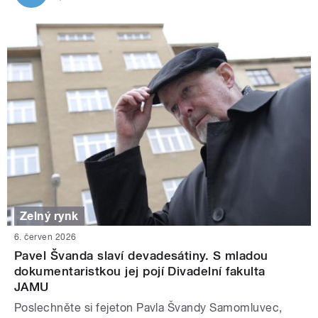
Zelný rynk
6. červen 2026
Pavel Švanda slaví devadesátiny. S mladou
dokumentaristkou jej pojí Divadelní fakulta
JAMU
Poslechněte si fejeton Pavla Švandy Samomluvec,