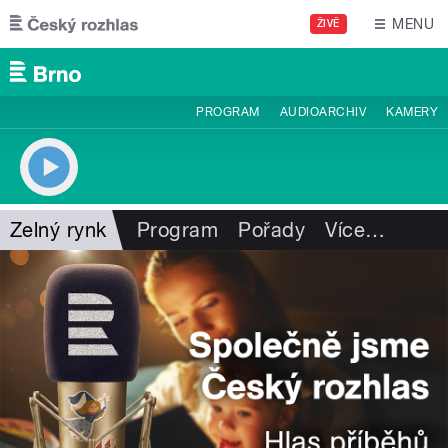
Přejít k hlavnímu obsahu
MENU
ŽIVĚ
PROGRAM
AUDIOARCHIV
KAMERY
Zelný rynk
Program
Pořady
Více
…