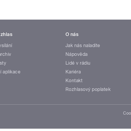
zhlas
O nás
ysílání
Jak nás naladíte
rchiv
Nápověda
sty
Lidé v rádiu
í aplikace
Kariéra
Kontakt
Rozhlasový poplatek
Coo