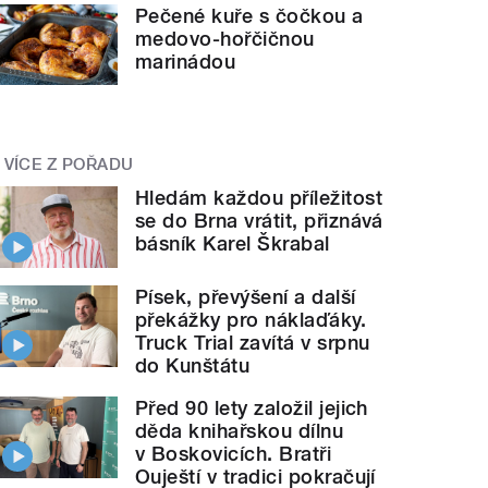
Pečené kuře s čočkou a
medovo-hořčičnou
marinádou
VÍCE Z POŘADU
Hledám každou příležitost
se do Brna vrátit, přiznává
básník Karel Škrabal
Písek, převýšení a další
překážky pro náklaďáky.
Truck Trial zavítá v srpnu
do Kunštátu
Před 90 lety založil jejich
děda knihařskou dílnu
v Boskovicích. Bratři
Ouještí v tradici pokračují