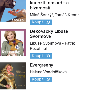
kuriozit, absurdit a
bizarností
Miloš Šenkýř, Tomáš Kremr
Koupit
Děkovačky Libuše
Švormové
Libuše Švormová - Patrik
Rozehnal
Koupit
Evergreeny
Helena Vondráčková
Koupit