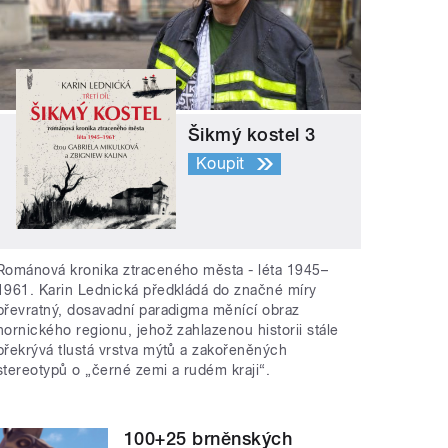
Šikmý kostel 3
Koupit
Románová kronika ztraceného města - léta 1945–
1961. Karin Lednická předkládá do značné míry
převratný, dosavadní paradigma měnící obraz
hornického regionu, jehož zahlazenou historii stále
překrývá tlustá vrstva mýtů a zakořeněných
stereotypů o „černé zemi a rudém kraji“.
100+25 brněnských