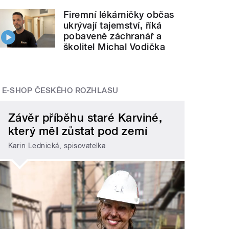
Firemní lékárničky občas
ukrývají tajemství, říká
pobaveně záchranář a
školitel Michal Vodička
E-SHOP ČESKÉHO ROZHLASU
Závěr příběhu staré Karviné,
který měl zůstat pod zemí
Karin Lednická, spisovatelka