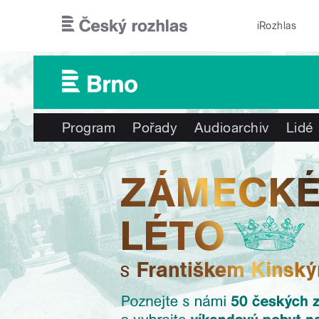
Přejít k hlavnímu obsahu
iRozhlas
Program
Pořady
Audioarchiv
Lidé