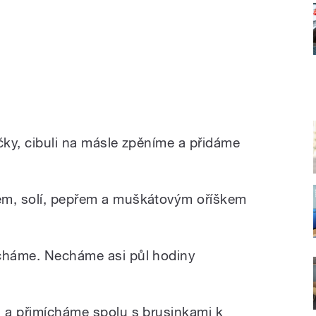
čky, cibuli na másle zpěníme a přidáme
em, solí, pepřem a muškátovým oříškem
ícháme. Necháme asi půl hodiny
h a přimícháme spolu s brusinkami k