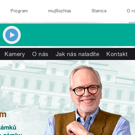
Program
mujRozhlas
Stanice
O r
Kamery
O nás
Jak nás naladíte
Kontakt