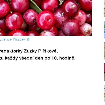
Licence Pixabay
,
©
redaktorky Zuzky Plíškové.
tu každý všední den po 10. hodině.