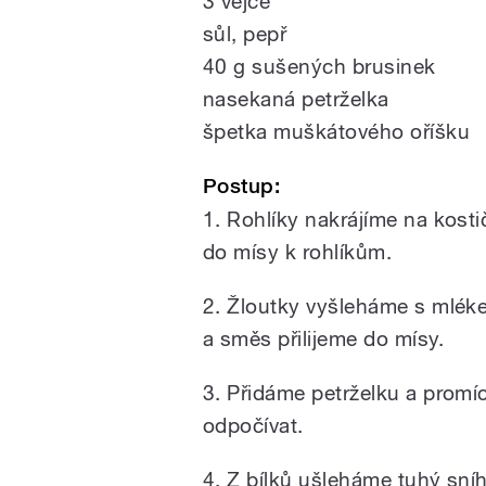
3 vejce
sůl, pepř
40 g sušených brusinek
nasekaná petrželka
špetka muškátového oříšku
Postup:
1. Rohlíky nakrájíme na kosti
do mísy k rohlíkům.
2. Žloutky vyšleháme s mlék
a směs přilijeme do mísy.
3. Přidáme petrželku a prom
odpočívat.
4. Z bílků ušleháme tuhý sní