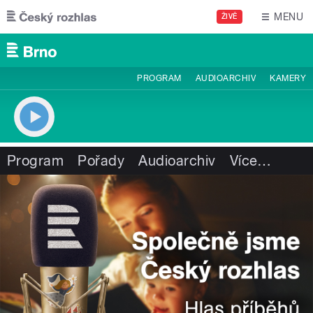
Přejít k hlavnímu obsahu
MENU
ŽIVĚ
PROGRAM
AUDIOARCHIV
KAMERY
Program
Pořady
Audioarchiv
Více
…