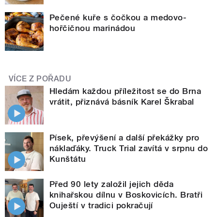
Pečené kuře s čočkou a medovo-
hořčičnou marinádou
VÍCE Z POŘADU
Hledám každou příležitost se do Brna
vrátit, přiznává básník Karel Škrabal
Písek, převýšení a další překážky pro
náklaďáky. Truck Trial zavítá v srpnu do
Kunštátu
Před 90 lety založil jejich děda
knihařskou dílnu v Boskovicích. Bratři
Ouještí v tradici pokračují