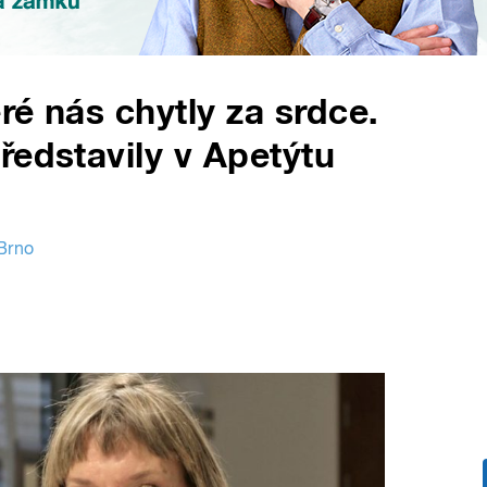
eré nás chytly za srdce.
ředstavily v Apetýtu
Brno