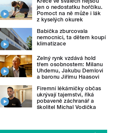
Křeče ve svalech nejsou
jen o nedostatku hořčíku.
Pomoct na ně může i lák
z kyselých okurek
Babička zburcovala
nemocnici, ta dětem koupí
klimatizace
Zelný rynk vzdává hold
třem osobnostem: Milanu
Uhdemu, Jakubu Demlovi
a baronu Jiřímu Haasovi
Firemní lékárničky občas
ukrývají tajemství, říká
pobaveně záchranář a
školitel Michal Vodička