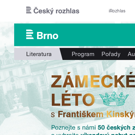
Přejít k hlavnímu obsahu
iRozhlas
Literatura
Program
Pořady
Au