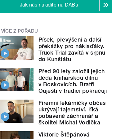
Jak nás naladíte na DABu
VÍCE Z POŘADU
Písek, převýšení a další
překážky pro náklaďáky.
Truck Trial zavítá v srpnu
do Kunštátu
Před 90 lety založil jejich
děda knihařskou dílnu
v Boskovicích. Bratři
Ouještí v tradici pokračují
Firemní lékárničky občas
ukrývají tajemství, říká
pobaveně záchranář a
školitel Michal Vodička
Viktorie Štěpánová