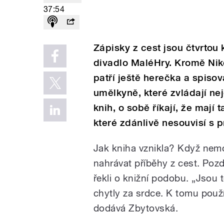
37:54
Zápisky z cest jsou čtvrtou 
divadlo MaléHry. Kromě Nik
patří ještě herečka a spiso
umělkyně, které zvládají nej
knih, o sobě říkají, že mají 
které zdánlivě nesouvisí s p
Jak kniha vznikla? Když nem
nahrávat příběhy z cest. Pozdě
řekli o knižní podobu. „Jsou 
chytly za srdce. K tomu použí
dodává Zbytovská.