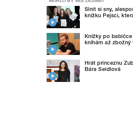
MOHLO BY VÁS ZAJÍMAT
Slnit si sny, ales
knížku Pejsci, kter
Knížky po babičce 
knihám až zbožný v
Hrát princeznu Zub
Bára Seidlová