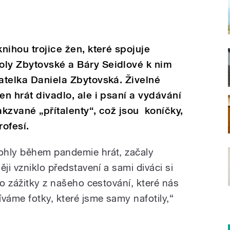
knihou trojice žen, které spojuje
oly Zbytovské a Báry Seidlové k nim
vatelka Daniela Zbytovská. Živelné
en hrát divadlo, ale i psaní a vydávání
takzvané „přítalenty“, což jsou koníčky,
rofesí.
ohly během pandemie hrát, začaly
ji vzniklo představení a sami diváci si
to zážitky z našeho cestování, které nás
váme fotky, které jsme samy nafotily,“