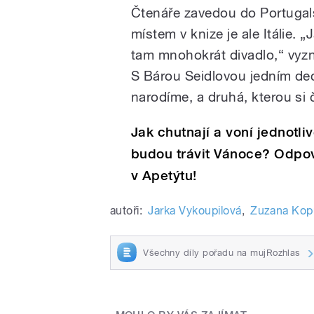
Čtenáře zavedou do Portugals
místem v knize je ale Itálie. 
tam mnohokrát divadlo,“ vyz
S Bárou Seidlovou jedním dec
narodíme, a druhá, kterou si
Jak chutnají a voní jednotli
budou trávit Vánoce? Odpově
v Apetýtu!
autoři:
Jarka Vykoupilová
,
Zuzana Kop
Všechny díly pořadu na mujRozhlas