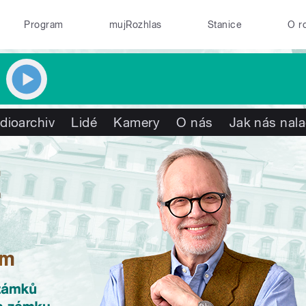
Program
mujRozhlas
Stanice
O r
dioarchiv
Lidé
Kamery
O nás
Jak nás nala