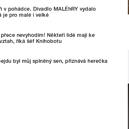
poň v pohádce. Divadlo MALÉhRY vydalo
á je pro malé i velké
přece nevyhodím! Někteří lidé mají ke
ztah, říká šéf Knihobotu
ejdu byl můj splněný sen, přiznává herečka