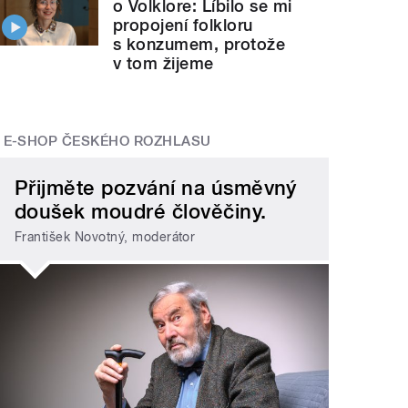
o Volklore: Líbilo se mi
propojení folkloru
s konzumem, protože
v tom žijeme
E-SHOP ČESKÉHO ROZHLASU
Přijměte pozvání na úsměvný
doušek moudré člověčiny.
František Novotný, moderátor