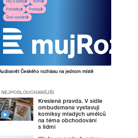
Hry a četby
Krimi
Pohádky
Pořady
Živé vysílání
Audiosvět Českého rozhlasu na jednom místě
NEJPOSLOUCHANĚJŠÍ
Kreslená pravda. V sídle
ombudsmana vystavují
komiksy mladých umělců
na téma obchodování
s lidmi