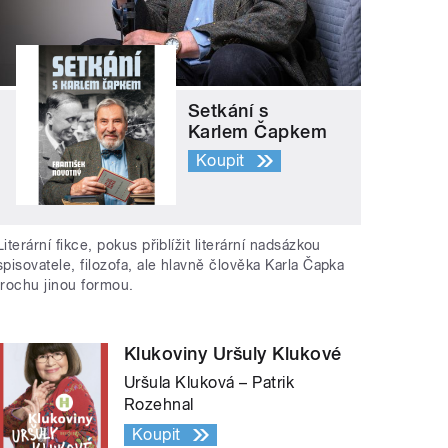
Setkání s
Karlem Čapkem
Koupit
Literární fikce, pokus přiblížit literární nadsázkou
spisovatele, filozofa, ale hlavně člověka Karla Čapka
trochu jinou formou.
Klukoviny Uršuly Klukové
Uršula Kluková – Patrik
Rozehnal
Koupit