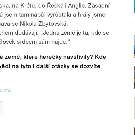
ka, na Krétu, do Řecka i Anglie. Zásadní
„Já jsem tam napůl vyrůstala a hrály jsme
nává se Nikola Zbytovská.
hem dodávají: „Jedna země je ta, kde se
 člověk srdcem sám najde.“
vé země, které herečky navštívily? Kde
di na tyto i další otázky se dozvíte
uletá