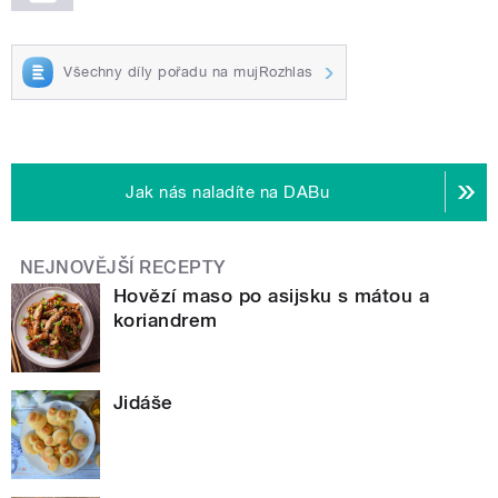
Všechny díly pořadu na mujRozhlas
Jak nás naladíte na DABu
NEJNOVĚJŠÍ RECEPTY
Hovězí maso po asijsku s mátou a
koriandrem
Jidáše