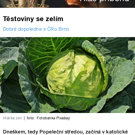
Těstoviny se zelím
Dobré dopoledne s ČRo Brno
Hlávka zelí
|
foto:
Fotobanka Pixabay
Dneškem, tedy Popeleční středou, začíná v katolické