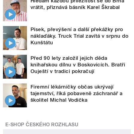
Hledám každou příležitost se do Brna
vrátit, přiznává básník Karel Škrabal
Písek, převýšení a další překážky pro
náklaďáky. Truck Trial zavítá v srpnu do
Kunštátu
Před 90 lety založil jejich děda
knihařskou dílnu v Boskovicích. Bratři
Ouještí v tradici pokračují
Firemní lékárničky občas ukrývají
tajemství, říká pobaveně záchranář a
školitel Michal Vodička
E-SHOP ČESKÉHO ROZHLASU