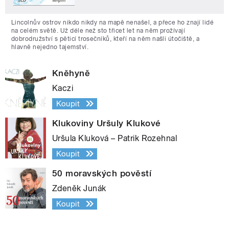
Lincolnův ostrov nikdo nikdy na mapě nenašel, a přece ho znají lidé
na celém světě. Už déle než sto třicet let na něm prožívají
dobrodružství s pěticí trosečníků, kteří na něm našli útočiště, a
hlavně nejedno tajemství.
Kněhyně
Kaczi
Koupit
Klukoviny Uršuly Klukové
Uršula Kluková – Patrik Rozehnal
Koupit
50 moravských pověstí
Zdeněk Junák
Koupit