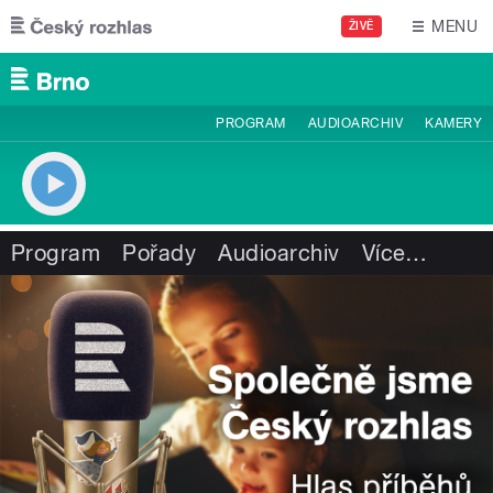
Přejít k hlavnímu obsahu
MENU
ŽIVĚ
PROGRAM
AUDIOARCHIV
KAMERY
Program
Pořady
Audioarchiv
Více
…