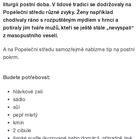
liturgii postní doba. V lidové tradici se dodržovaly na
Popeleční středu různé zvyky. Ženy například
chodívaly ráno s rozpuštěným mýdlem v hrnci a
potíraly jím tváře mužů, kteří se ještě stále „nevyspali“
z masopustního veselí.
A na Popeleční středu samozřejmě nabízme tip na postní
pokrm.
Budete potřebovat:
hlávkové zelí
sádlo
sůl
pepř mletý
kmín
2 cibule
široké nudle (kupované nebo domácí), případně jiné