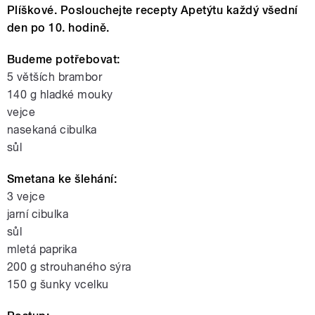
Plíškové. Poslouchejte recepty Apetýtu každý všední
den po 10. hodině.
Budeme potřebovat:
5 větších brambor
140 g hladké mouky
vejce
nasekaná cibulka
sůl
Smetana ke šlehání:
3 vejce
jarní cibulka
sůl
mletá paprika
200 g strouhaného sýra
150 g šunky vcelku