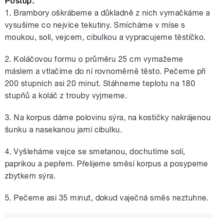
Postup:
1. Brambory oškrábeme a důkladně z nich vymačkáme a
vysušíme co nejvíce tekutiny. Smícháme v míse s
moukou, solí, vejcem, cibulkou a vypracujeme těstíčko.
2. Koláčovou formu o průměru 25 cm vymažeme
máslem a vtlačíme do ní rovnoměrně těsto. Pečeme při
200 stupních asi 20 minut. Stáhneme teplotu na 180
stupňů a koláč z trouby vyjmeme.
3. Na korpus dáme polovinu sýra, na kostičky nakrájenou
šunku a nasekanou jarní cibulku.
4. Vyšleháme vejce se smetanou, dochutíme solí,
paprikou a pepřem. Přelijeme směsí korpus a posypeme
zbytkem sýra.
5. Pečeme asi 35 minut, dokud vaječná směs neztuhne.