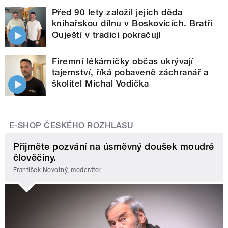
Před 90 lety založil jejich děda
knihařskou dílnu v Boskovicích. Bratři
Ouještí v tradici pokračují
Firemní lékárničky občas ukrývají
tajemství, říká pobaveně záchranář a
školitel Michal Vodička
E-SHOP ČESKÉHO ROZHLASU
Přijměte pozvání na úsměvný doušek moudré
člověčiny.
František Novotný, moderátor