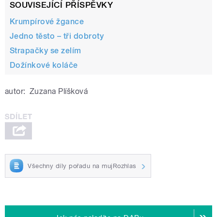
SOUVISEJÍCÍ PŘÍSPĚVKY
Krumpírové žgance
Jedno těsto – tři dobroty
Strapačky se zelím
Dožínkové koláče
autor:
Zuzana Plíšková
Všechny díly pořadu na mujRozhlas