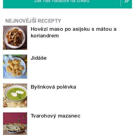
Jak nás naladíte na DABu
NEJNOVĚJŠÍ RECEPTY
Hovězí maso po asijsku s mátou a
koriandrem
Jidáše
Bylinková polévka
Tvarohový mazanec