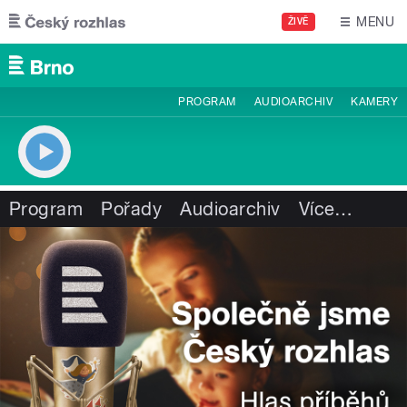
Přejít k hlavnímu obsahu
MENU
ŽIVĚ
PROGRAM
AUDIOARCHIV
KAMERY
Program
Pořady
Audioarchiv
Více
…