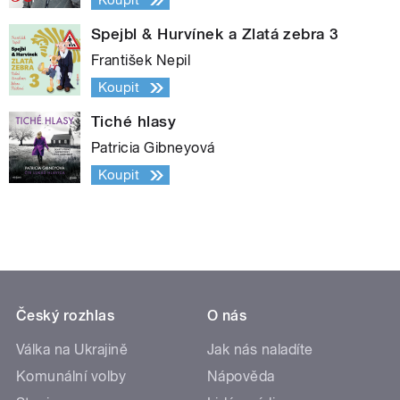
Koupit
Spejbl & Hurvínek a Zlatá zebra 3
František Nepil
Koupit
Tiché hlasy
Patricia Gibneyová
Koupit
Český rozhlas
O nás
Válka na Ukrajině
Jak nás naladíte
Komunální volby
Nápověda