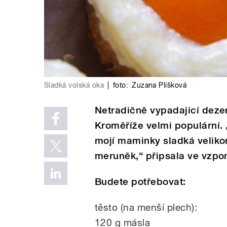
Sladká volská oka
|
foto:
Zuzana Plíšková
Netradičně vypadající dezer
Kroměříže velmi populární. „
mojí maminky sladká velikon
meruněk,“ připsala ve vzp
Budete potřebovat:
těsto (na menší plech):
120 g másla