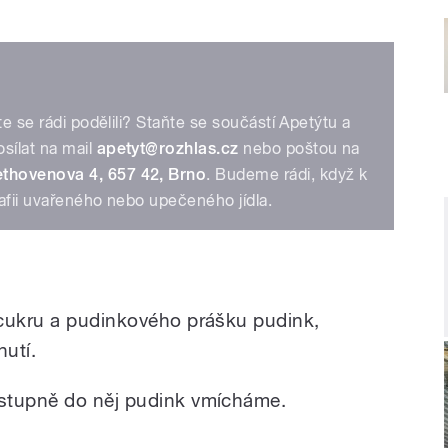
te se rádi podělili? Staňte se součástí Apetýtu a
sílat na mail
apetyt@rozhlas.cz
nebo poštou na
thovenova 4, 657 42, Brno
. Budeme rádi, když k
afii uvařeného nebo upečeného jídla.
 cukru a pudinkového prášku pudink,
utí.
stupně do něj pudink vmícháme.