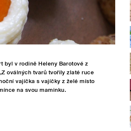
t byl v rodině Heleny Barotové z
Z oválných tvarů tvořily zlaté ruce
oční vajíčka s vajíčky z želé místo
omínce na svou maminku.