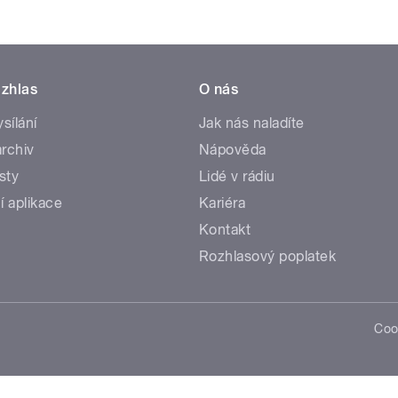
zhlas
O nás
ysílání
Jak nás naladíte
rchiv
Nápověda
sty
Lidé v rádiu
í aplikace
Kariéra
Kontakt
Rozhlasový poplatek
Coo