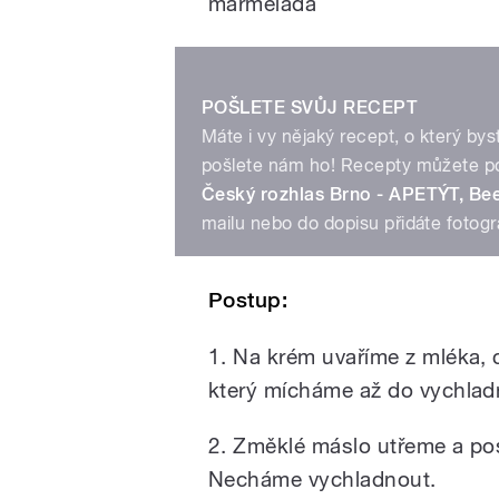
marmeláda
POŠLETE SVŮJ RECEPT
Máte i vy nějaký recept, o který bys
pošlete nám ho! Recepty můžete po
Český rozhlas Brno - APETÝT, Bee
mailu nebo do dopisu přidáte fotogr
Postup:
1. Na krém uvaříme z mléka,
který mícháme až do vychladn
2. Změklé máslo utřeme a po
Necháme vychladnout.