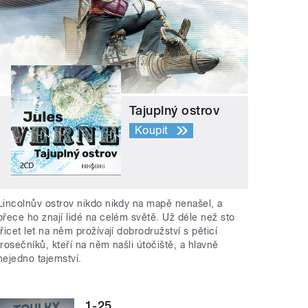
Tajuplný ostrov
Koupit
Lincolnův ostrov nikdo nikdy na mapě nenašel, a
přece ho znají lidé na celém světě. Už déle než sto
třicet let na něm prožívají dobrodružství s pěticí
trosečníků, kteří na něm našli útočiště, a hlavně
nejedno tajemství.
1-25