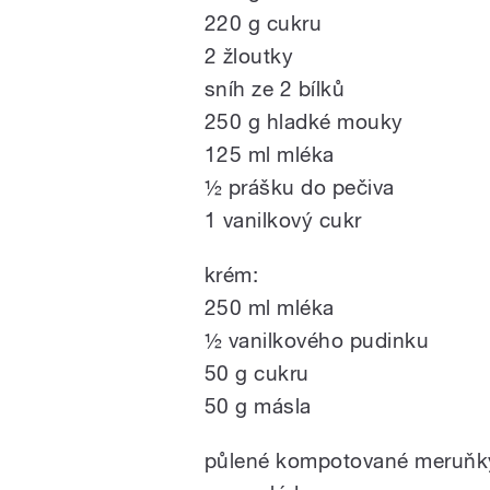
220 g cukru
2 žloutky
sníh ze 2 bílků
250 g hladké mouky
125 ml mléka
½ prášku do pečiva
1 vanilkový cukr
krém:
250 ml mléka
½ vanilkového pudinku
50 g cukru
50 g másla
půlené kompotované meruňk