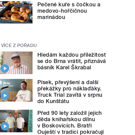
Pečené kuře s čočkou a
medovo-hořčičnou
marinádou
VÍCE Z POŘADU
Hledám každou příležitost
se do Brna vrátit, přiznává
básník Karel Škrabal
Písek, převýšení a další
překážky pro náklaďáky.
Truck Trial zavítá v srpnu
do Kunštátu
Před 90 lety založil jejich
děda knihařskou dílnu
v Boskovicích. Bratři
Ouještí v tradici pokračují