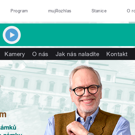
Program
mujRozhlas
Stanice
O r
Kamery
O nás
Jak nás naladíte
Kontakt