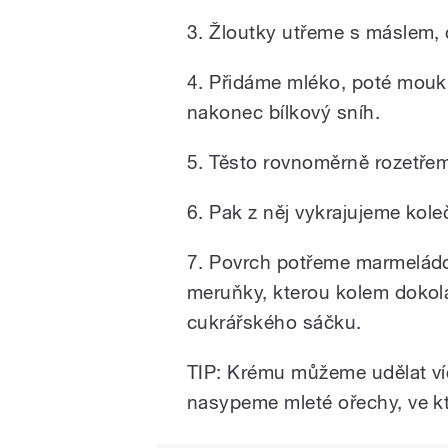
3. Žloutky utřeme s máslem,
4. Přidáme mléko, poté mouk
nakonec bílkový sníh.
5. Těsto rovnoměrně rozetře
6. Pak z něj vykrajujeme kol
7. Povrch potřeme marmeládo
meruňky, kterou kolem doko
cukrářského sáčku.
TIP: Krému můžeme udělat víc
nasypeme mleté ořechy, ve k