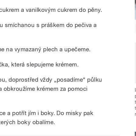
 cukrem a vanilkovým cukrem do pěny.
u smíchanou s práškem do pečiva a
me na vymazaný plech a upečeme.
ečka, která slepujeme krémem.
u, doprostřed vždy „posadíme“ půlku
la obkroužíme krémem za pomoci
e a potřít jím i boky. Do misky pak
terých boky obalíme.