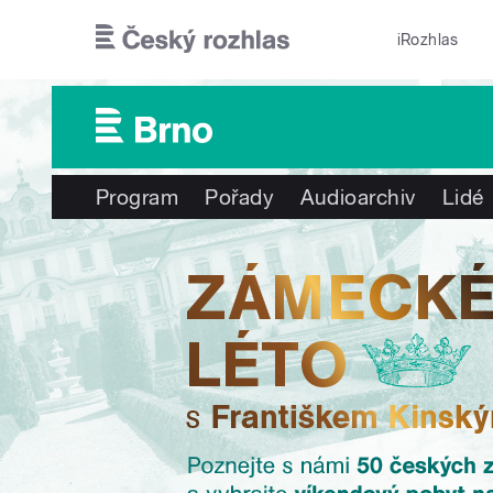
Přejít k hlavnímu obsahu
iRozhlas
Program
Pořady
Audioarchiv
Lidé