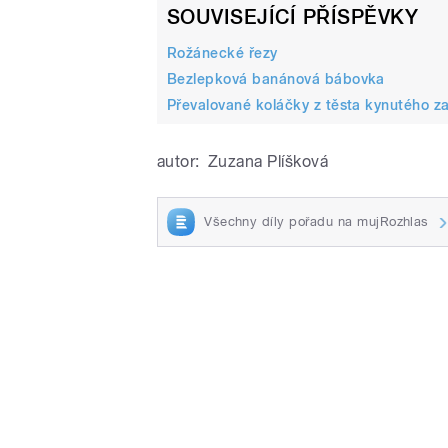
SOUVISEJÍCÍ PŘÍSPĚVKY
Rožánecké řezy
Bezlepková banánová bábovka
Převalované koláčky z těsta kynutého z
autor:
Zuzana Plíšková
Všechny díly pořadu na mujRozhlas