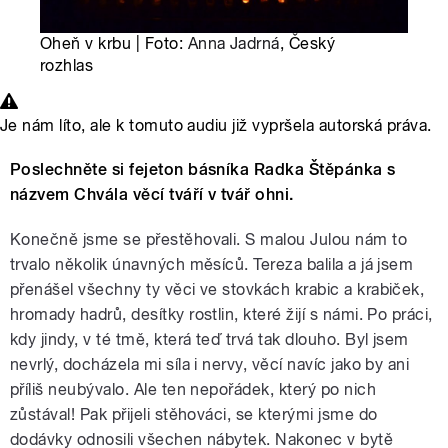
Oheň v krbu | Foto:
Anna Jadrná
, Český
rozhlas
Je nám líto, ale k tomuto audiu již vypršela autorská práva.
Poslechněte si fejeton básníka Radka Štěpánka s
názvem Chvála věcí tváří v tvář ohni.
Konečně jsme se přestěhovali. S malou Julou nám to
trvalo několik únavných měsíců. Tereza balila a já jsem
přenášel všechny ty věci ve stovkách krabic a krabiček,
hromady hadrů, desítky rostlin, které žijí s námi. Po práci,
kdy jindy, v té tmě, která teď trvá tak dlouho. Byl jsem
nevrlý, docházela mi síla i nervy, věcí navíc jako by ani
příliš neubývalo. Ale ten nepořádek, který po nich
zůstával! Pak přijeli stěhováci, se kterými jsme do
dodávky odnosili všechen nábytek. Nakonec v bytě