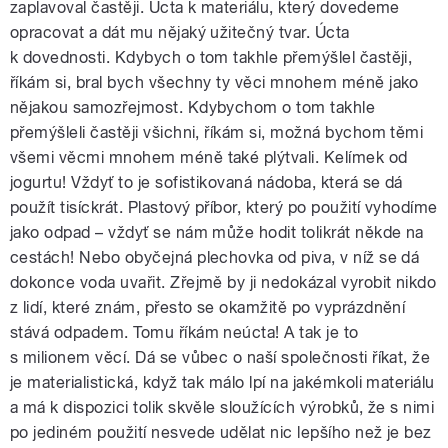
zaplavoval častěji. Úcta k materiálu, který dovedeme
opracovat a dát mu nějaký užitečný tvar. Úcta
k dovednosti. Kdybych o tom takhle přemýšlel častěji,
říkám si, bral bych všechny ty věci mnohem méně jako
nějakou samozřejmost. Kdybychom o tom takhle
přemýšleli častěji všichni, říkám si, možná bychom těmi
všemi věcmi mnohem méně také plýtvali. Kelímek od
jogurtu! Vždyť to je sofistikovaná nádoba, která se dá
použít tisíckrát. Plastový příbor, který po použití vyhodíme
jako odpad – vždyť se nám může hodit tolikrát někde na
cestách! Nebo obyčejná plechovka od piva, v níž se dá
dokonce voda uvařit. Zřejmě by ji nedokázal vyrobit nikdo
z lidí, které znám, přesto se okamžitě po vyprázdnění
stává odpadem. Tomu říkám neúcta! A tak je to
s milionem věcí. Dá se vůbec o naší společnosti říkat, že
je materialistická, když tak málo lpí na jakémkoli materiálu
a má k dispozici tolik skvěle sloužících výrobků, že s nimi
po jediném použití nesvede udělat nic lepšího než je bez