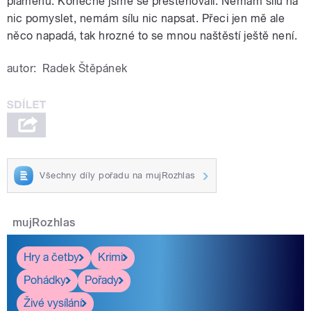
plamenů. Konečně jsme se přestěhovali. Nemám sílu na
nic pomyslet, nemám sílu nic napsat. Přeci jen mě ale
něco napadá, tak hrozné to se mnou naštěstí ještě není.
autor:
Radek Štěpánek
Všechny díly pořadu na mujRozhlas
mujRozhlas
Hry a četby
Krimi
Pohádky
Pořady
Živé vysílání