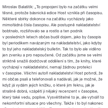
Miroslav Balaštík: „To propojení bylo na začátku velmi
těsné, protože básnická edice Host vznikla při časopisu.
Některé sbírky dokonce na začátku vycházely jako
mimořádná čísla časopisu. Ale postupně nakladatelství
bobtnalo, rozšiřovalo se a rostlo a ten podnik
v posledních letech občas budil dojem, jako by časopis
byl periodikem navázaným na nakladatelství, jako kdyby
to byl jeho nakladatelský bulletin. Tak to bylo ale viděno
jen zvenku a pro nepoučené. Od začátku jsme se velmi
striktně snažili dodržovat oddělení s tím, že knihy, které
vycházejí v nakladatelství, nemají žádnou protekci
v časopise. Všichni autoři nakladatelství Host potvrdí, že
mi občas psali a telefonovali a nadávali, jak je možné, že
když já vydám jejich knížku, o které jim řeknu, jak je
strašně dobrá, vzápětí ji nějaký recenzent v časopise,
který také vedu, poplive. Vysvětlitelné to je, ale vytváří to
nekomfortní situace pro všechny. Takže i to byl nakonec