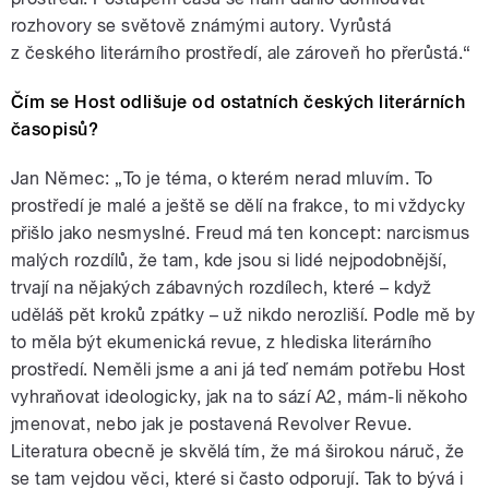
rozhovory se světově známými autory. Vyrůstá
z českého literárního prostředí, ale zároveň ho přerůstá.“
Čím se Host odlišuje od ostatních českých literárních
časopisů?
Jan Němec: „To je téma, o kterém nerad mluvím. To
prostředí je malé a ještě se dělí na frakce, to mi vždycky
přišlo jako nesmyslné. Freud má ten koncept: narcismus
malých rozdílů, že tam, kde jsou si lidé nejpodobnější,
trvají na nějakých zábavných rozdílech, které – když
uděláš pět kroků zpátky – už nikdo nerozliší. Podle mě by
to měla být ekumenická revue, z hlediska literárního
prostředí. Neměli jsme a ani já teď nemám potřebu Host
vyhraňovat ideologicky, jak na to sází A2, mám-li někoho
jmenovat, nebo jak je postavená Revolver Revue.
Literatura obecně je skvělá tím, že má širokou náruč, že
se tam vejdou věci, které si často odporují. Tak to bývá i