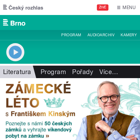
Přejít k hlavnímu obsahu
MENU
ŽIVĚ
PROGRAM
AUDIOARCHIV
KAMERY
Literatura
Program
Pořady
Více
…