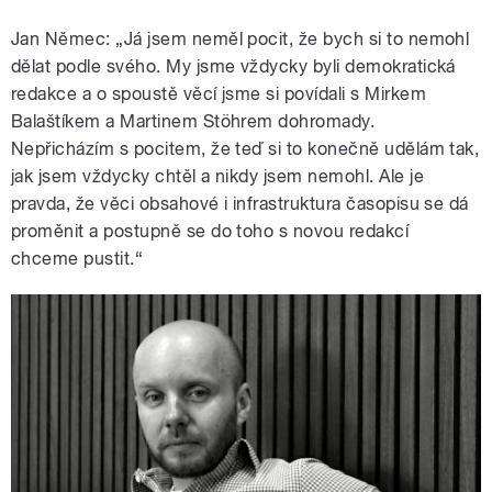
Jan Němec: „Já jsem neměl pocit, že bych si to nemohl
dělat podle svého. My jsme vždycky byli demokratická
redakce a o spoustě věcí jsme si povídali s Mirkem
Balaštíkem a Martinem Stöhrem dohromady.
Nepřicházím s pocitem, že teď si to konečně udělám tak,
jak jsem vždycky chtěl a nikdy jsem nemohl. Ale je
pravda, že věci obsahové i infrastruktura časopisu se dá
proměnit a postupně se do toho s novou redakcí
chceme pustit.“