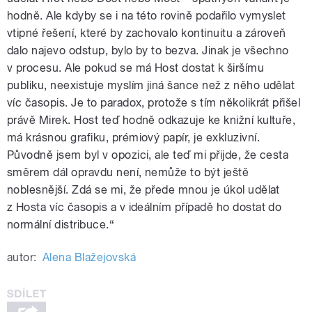
hodně. Ale kdyby se i na této rovině podařilo vymyslet
vtipné řešení, které by zachovalo kontinuitu a zároveň
dalo najevo odstup, bylo by to bezva. Jinak je všechno
v procesu. Ale pokud se má Host dostat k širšímu
publiku, neexistuje myslím jiná šance než z něho udělat
víc časopis. Je to paradox, protože s tím několikrát přišel
právě Mirek. Host teď hodně odkazuje ke knižní kultuře,
má krásnou grafiku, prémiový papír, je exkluzivní.
Původně jsem byl v opozici, ale teď mi přijde, že cesta
směrem dál opravdu není, nemůže to být ještě
noblesnější. Zdá se mi, že přede mnou je úkol udělat
z Hosta víc časopis a v ideálním případě ho dostat do
normální distribuce.“
autor:
Alena Blažejovská