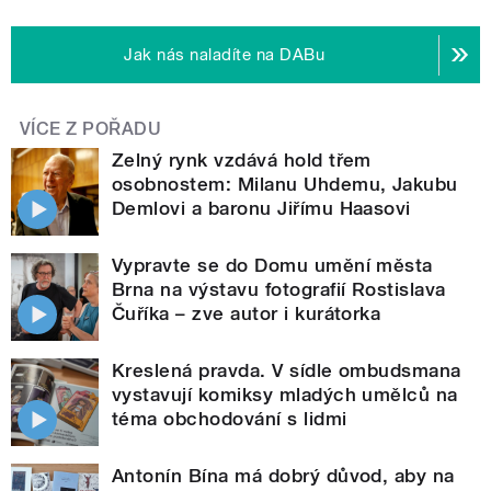
Jak nás naladíte na DABu
VÍCE Z POŘADU
Zelný rynk vzdává hold třem
osobnostem: Milanu Uhdemu, Jakubu
Demlovi a baronu Jiřímu Haasovi
Vypravte se do Domu umění města
Brna na výstavu fotografií Rostislava
Čuříka – zve autor i kurátorka
Kreslená pravda. V sídle ombudsmana
vystavují komiksy mladých umělců na
téma obchodování s lidmi
Antonín Bína má dobrý důvod, aby na