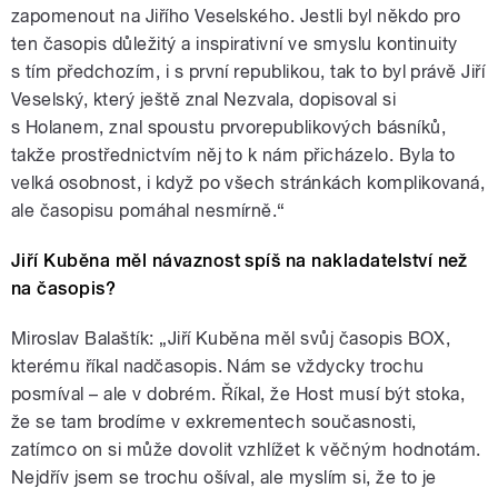
zapomenout na Jiřího Veselského. Jestli byl někdo pro
ten časopis důležitý a inspirativní ve smyslu kontinuity
s tím předchozím, i s první republikou, tak to byl právě Jiří
Veselský, který ještě znal Nezvala, dopisoval si
s Holanem, znal spoustu prvorepublikových básníků,
takže prostřednictvím něj to k nám přicházelo. Byla to
velká osobnost, i když po všech stránkách komplikovaná,
ale časopisu pomáhal nesmírně.“
Jiří Kuběna měl návaznost spíš na nakladatelství než
na časopis?
Miroslav Balaštík: „Jiří Kuběna měl svůj časopis BOX,
kterému říkal nadčasopis. Nám se vždycky trochu
posmíval – ale v dobrém. Říkal, že Host musí být stoka,
že se tam brodíme v exkrementech současnosti,
zatímco on si může dovolit vzhlížet k věčným hodnotám.
Nejdřív jsem se trochu ošíval, ale myslím si, že to je