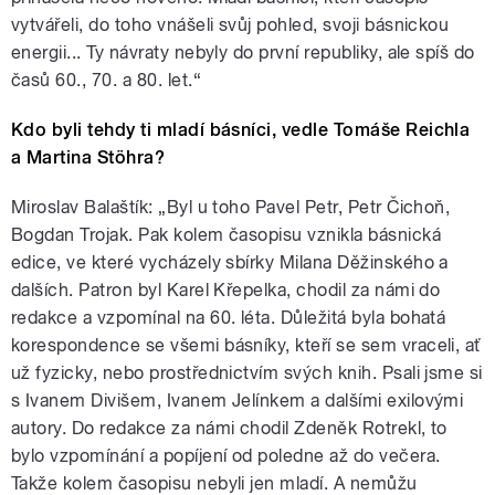
vytvářeli, do toho vnášeli svůj pohled, svoji básnickou
energii... Ty návraty nebyly do první republiky, ale spíš do
časů 60., 70. a 80. let.“
Kdo byli tehdy ti mladí básníci, vedle Tomáše Reichla
a Martina Stöhra?
Miroslav Balaštík: „Byl u toho Pavel Petr, Petr Čichoň,
Bogdan Trojak. Pak kolem časopisu vznikla básnická
edice, ve které vycházely sbírky Milana Děžinského a
dalších. Patron byl Karel Křepelka, chodil za námi do
redakce a vzpomínal na 60. léta. Důležitá byla bohatá
korespondence se všemi básníky, kteří se sem vraceli, ať
už fyzicky, nebo prostřednictvím svých knih. Psali jsme si
s Ivanem Divišem, Ivanem Jelínkem a dalšími exilovými
autory. Do redakce za námi chodil Zdeněk Rotrekl, to
bylo vzpomínání a popíjení od poledne až do večera.
Takže kolem časopisu nebyli jen mladí. A nemůžu