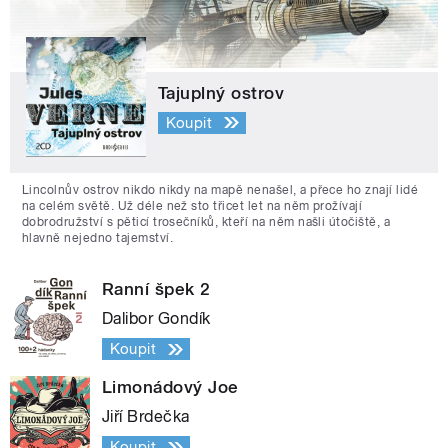
Tajuplný ostrov
Koupit
Lincolnův ostrov nikdo nikdy na mapě nenašel, a přece ho znají lidé
na celém světě. Už déle než sto třicet let na něm prožívají
dobrodružství s pěticí trosečníků, kteří na něm našli útočiště, a
hlavně nejedno tajemství.
Ranní špek 2
Dalibor Gondík
Koupit
Limonádový Joe
Jiří Brdečka
Koupit