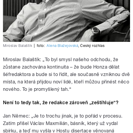
Miroslav Balaštík
|
foto:
Alena Blažejovská
,
Český rozhlas
Miroslav Balaštík: „To byl smysl našeho odchodu, že
zůstane zachována kontinuita – že bude Honza dělat
šéfredaktora a bude si to řídit, ale současně vzniknou dvě
místa, na která přijdou noví lidé, kteří můžou přinést něco
nového. To je promyšlený tah.“
Není to tedy tak, že redakce zároveň „zeštíhluje“?
Jan Němec: „Je to trochu jinak, je to pořád v procesu.
Zatím přišel Václav Maxmilián, básník, který už vydal
sbírku, a teď mu vyšla v Hostu disertace věnovaná