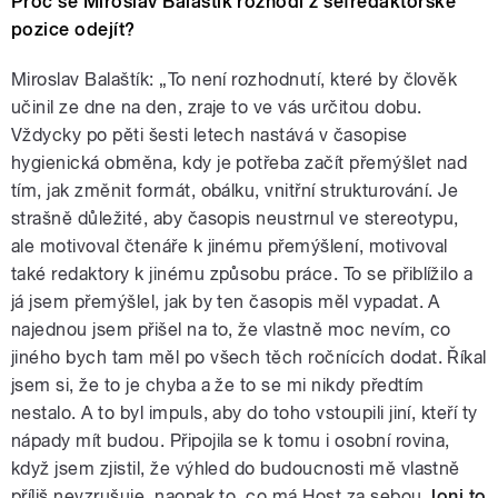
Proč se Miroslav Balaštík rozhodl z šéfredaktorské
pozice odejít?
Miroslav Balaštík: „To není rozhodnutí, které by člověk
učinil ze dne na den, zraje to ve vás určitou dobu.
Vždycky po pěti šesti letech nastává v časopise
hygienická obměna, kdy je potřeba začít přemýšlet nad
tím, jak změnit formát, obálku, vnitřní strukturování. Je
strašně důležité, aby časopis neustrnul ve stereotypu,
ale motivoval čtenáře k jinému přemýšlení, motivoval
také redaktory k jinému způsobu práce. To se přiblížilo a
já jsem přemýšlel, jak by ten časopis měl vypadat. A
najednou jsem přišel na to, že vlastně moc nevím, co
jiného bych tam měl po všech těch ročnících dodat. Říkal
jsem si, že to je chyba a že to se mi nikdy předtím
nestalo. A to byl impuls, aby do toho vstoupili jiní, kteří ty
nápady mít budou. Připojila se k tomu i osobní rovina,
když jsem zjistil, že výhled do budoucnosti mě vlastně
příliš nevzrušuje, naopak to, co má Host za sebou,
loni to