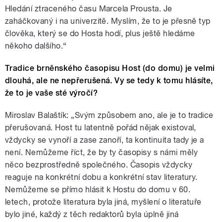
Hledání ztraceného času Marcela Prousta. Je
zaháčkovaný i na univerzitě. Myslím, že to je přesně typ
člověka, který se do Hosta hodí, plus ještě hledáme
někoho dalšího.“
Tradice brněnského časopisu Host (do domu) je velmi
dlouhá, ale ne nepřerušená. Vy se tedy k tomu hlásíte,
že to je vaše sté výročí?
Miroslav Balaštík: „Svým způsobem ano, ale je to tradice
přerušovaná. Host tu latentně pořád nějak existoval,
vždycky se vynoří a zase zanoří, ta kontinuita tady je a
není. Nemůžeme říct, že by ty časopisy s námi měly
něco bezprostředně společného. Časopis vždycky
reaguje na konkrétní dobu a konkrétní stav literatury.
Nemůžeme se přímo hlásit k Hostu do domu v 60.
letech, protože literatura byla jiná, myšlení o literatuře
bylo jiné, každý z těch redaktorů byla úplně jiná