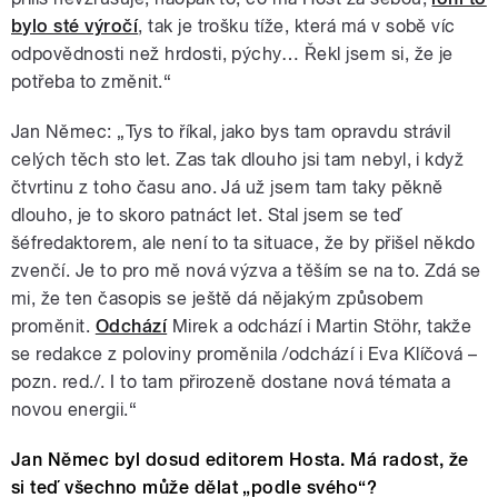
bylo sté výročí
, tak je trošku tíže, která má v sobě víc
odpovědnosti než hrdosti, pýchy… Řekl jsem si, že je
potřeba to změnit.“
Jan Němec: „Tys to říkal, jako bys tam opravdu strávil
celých těch sto let. Zas tak dlouho jsi tam nebyl, i když
čtvrtinu z toho času ano. Já už jsem tam taky pěkně
dlouho, je to skoro patnáct let. Stal jsem se teď
šéfredaktorem, ale není to ta situace, že by přišel někdo
zvenčí. Je to pro mě nová výzva a těším se na to. Zdá se
mi, že ten časopis se ještě dá nějakým způsobem
proměnit.
Odchází
Mirek a odchází i Martin Stöhr, takže
se redakce z poloviny proměnila /odchází i Eva Klíčová –
pozn. red./. I to tam přirozeně dostane nová témata a
novou energii.“
Jan Němec byl dosud editorem Hosta. Má radost, že
si teď všechno může dělat „podle svého“?