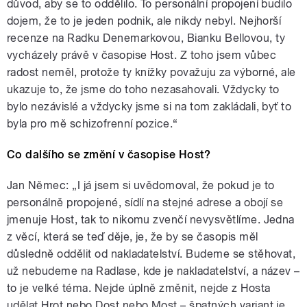
důvod, aby se to oddělilo. To personální propojení budilo
dojem, že to je jeden podnik, ale nikdy nebyl. Nejhorší
recenze na Radku Denemarkovou, Bianku Bellovou, ty
vycházely právě v časopise Host. Z toho jsem vůbec
radost neměl, protože ty knížky považuju za výborné, ale
ukazuje to, že jsme do toho nezasahovali. Vždycky to
bylo nezávislé a vždycky jsme si na tom zakládali, byť to
byla pro mě schizofrenní pozice.“
Co dalšího se změní v časopise Host?
Jan Němec: „I já jsem si uvědomoval, že pokud je to
personálně propojené, sídlí na stejné adrese a obojí se
jmenuje Host, tak to nikomu zvenčí nevysvětlíme. Jedna
z věcí, která se teď děje, je, že by se časopis měl
důsledně oddělit od nakladatelství. Budeme se stěhovat,
už nebudeme na Radlase, kde je nakladatelství, a název –
to je velké téma. Nejde úplně změnit, nejde z Hosta
udělat Hrot nebo Dost nebo Most – špatných variant je