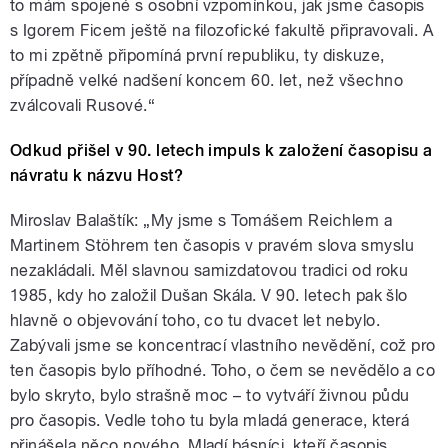
to mám spojené s osobní vzpomínkou, jak jsme časopis
s Igorem Ficem ještě na filozofické fakultě připravovali. A
to mi zpětně připomíná první republiku, ty diskuze,
případně velké nadšení koncem 60. let, než všechno
zválcovali Rusové.“
Odkud přišel v 90. letech impuls k založení časopisu a
návratu k názvu Host?
Miroslav Balaštík: „My jsme s Tomášem Reichlem a
Martinem Stöhrem ten časopis v pravém slova smyslu
nezakládali. Měl slavnou samizdatovou tradici od roku
1985, kdy ho založil Dušan Skála. V 90. letech pak šlo
hlavně o objevování toho, co tu dvacet let nebylo.
Zabývali jsme se koncentrací vlastního nevědění, což pro
ten časopis bylo příhodné. Toho, o čem se nevědělo a co
bylo skryto, bylo strašně moc – to vytváří živnou půdu
pro časopis. Vedle toho tu byla mladá generace, která
přinášela něco nového. Mladí básníci, kteří časopis