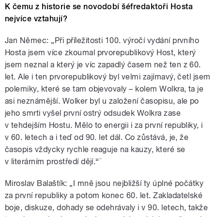
K čemu z historie se novodobí šéfredaktoři Hosta
nejvíce vztahují?
Jan Němec: „Při příležitosti 100. výročí vydání prvního
Hosta jsem více zkoumal prvorepublikový Host, který
jsem neznal a který je víc zapadlý časem než ten z 60.
let. Ale i ten prvorepublikový byl velmi zajímavý, četl jsem
polemiky, které se tam objevovaly – kolem Wolkra, ta je
asi neznámější. Wolker byl u založení časopisu, ale po
jeho smrti vyšel první ostrý odsudek Wolkra zase
v tehdejším Hostu. Mělo to energii i za první republiky, i
v 60. letech a i teď od 90. let dál. Co zůstává, je, že
časopis vždycky rychle reaguje na kauzy, které se
v literárním prostředí dějí.“¨
Miroslav Balaštík: „I mně jsou nejbližší ty úplné počátky
za první republiky a potom konec 60. let. Zakladatelské
boje, diskuze, dohady se odehrávaly i v 90. letech, takže