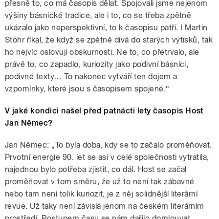
přesně to, co má časopis dělat. Spojovali jsme nejenom
výšiny básnické tradice, ale i to, co se třeba zpětně
ukázalo jako neperspektivní, to k časopisu patří. I Martin
Stöhr říkal, že když se zpětně dívá do starých výtisků, tak
ho nejvíc oslovují obskurnosti. Ne to, co přetrvalo, ale
právě to, co zapadlo, kuriozity jako podivní básníci,
podivné texty… To nakonec vytváří ten dojem a
vzpomínky, které jsou s časopisem spojené.“
V jaké kondici našel před patnácti lety časopis Host
Jan Němec?
Jan Němec: „To byla doba, kdy se to začalo proměňovat.
Prvotní energie 90. let se asi v celé společnosti vytratila,
najednou bylo potřeba zjistit, co dál. Host se začal
proměňovat v tom směru, že už to není tak zábavné
nebo tam není tolik kuriozit, je z něj solidnější literární
revue. Už taky není závislá jenom na českém literárním
prostředí. Postupem času se nám dařilo domlouvat