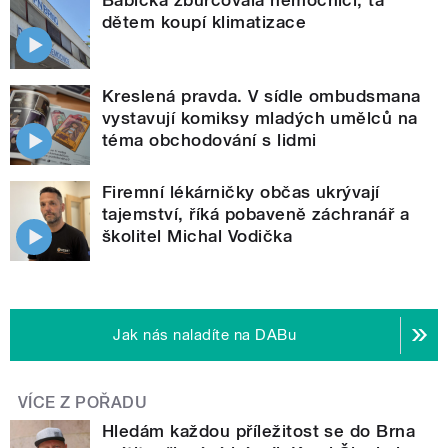
Babička zburcovala nemocnici, ta
dětem koupí klimatizace
Kreslená pravda. V sídle ombudsmana
vystavují komiksy mladých umělců na
téma obchodování s lidmi
Firemní lékárničky občas ukrývají
tajemství, říká pobaveně záchranář a
školitel Michal Vodička
Jak nás naladíte na DABu
VÍCE Z POŘADU
Hledám každou příležitost se do Brna