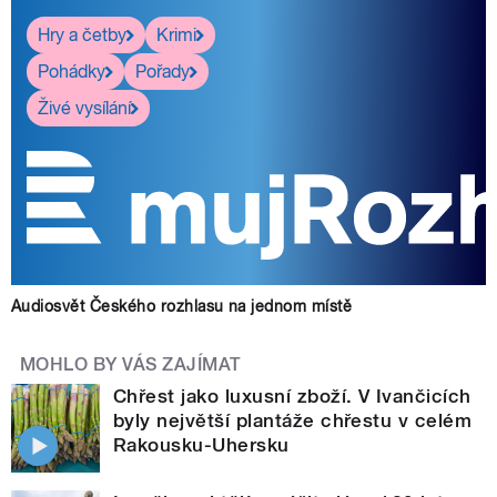
Hry a četby
Krimi
Pohádky
Pořady
Živé vysílání
Audiosvět Českého rozhlasu na jednom místě
MOHLO BY VÁS ZAJÍMAT
Chřest jako luxusní zboží. V Ivančicích
byly největší plantáže chřestu v celém
Rakousku-Uhersku