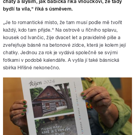
chaty a slyším, jak babička říká vnoučkovi, že tady
bydlí ta víla,“ říká s úsměvem.
„Je to romantické místo,
že tam musí podle mě tvořit
každý, kdo tam přijde.“
Na ostrově u říčního splavu,
kousek od Ivančic, žije dvacet let a pravidelně píše a
zveřejňuje básně na betonové zídce, která je kolem její
chatky. Jednou za rok je vydává společně se svými
fotkami v podobě kalendáře. A vyšla jí také básnická
sbírka Hříšné nekonečno.