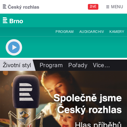
Přejít k hlavnímu obsahu
MENU
ŽIVĚ
PROGRAM
AUDIOARCHIV
KAMERY
Životní styl
Program
Pořady
Více
…