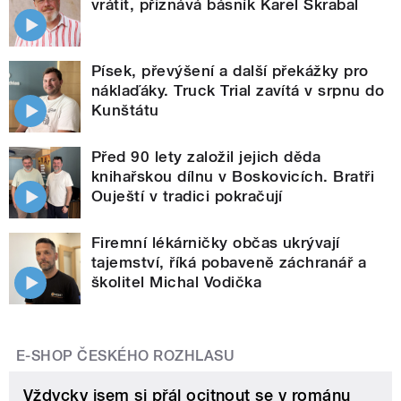
vrátit, přiznává básník Karel Škrabal
Písek, převýšení a další překážky pro
náklaďáky. Truck Trial zavítá v srpnu do
Kunštátu
Před 90 lety založil jejich děda
knihařskou dílnu v Boskovicích. Bratři
Ouještí v tradici pokračují
Firemní lékárničky občas ukrývají
tajemství, říká pobaveně záchranář a
školitel Michal Vodička
E-SHOP ČESKÉHO ROZHLASU
Vždycky jsem si přál ocitnout se v románu