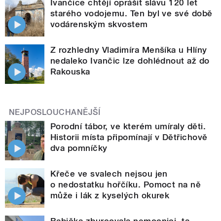
Ivančice chtějí oprášit slávu 120 let
starého vodojemu. Ten byl ve své době
vodárenským skvostem
Z rozhledny Vladimíra Menšíka u Hlíny
nedaleko Ivančic lze dohlédnout až do
Rakouska
NEJPOSLOUCHANĚJŠÍ
Porodní tábor, ve kterém umíraly děti.
Historii místa připomínají v Dětřichově
dva pomníčky
Křeče ve svalech nejsou jen
o nedostatku hořčíku. Pomoct na ně
může i lák z kyselých okurek