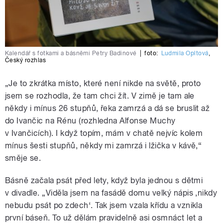
Kalendář s fotkami a básněmi Petry Badinové
|
foto:
Ludmila Opltová
,
Český rozhlas
„Je to zkrátka místo, které není nikde na světě, proto
jsem se rozhodla, že tam chci žít. V zimě je tam ale
někdy i mínus 26 stupňů, řeka zamrzá a dá se bruslit až
do Ivančic na Rénu (rozhledna Alfonse Muchy
v Ivančicích). I když topím, mám v chatě nejvíc kolem
mínus šesti stupňů, někdy mi zamrzá i lžička v kávě,“
směje se.
Básně začala psát před lety, když byla jednou s dětmi
v divadle. „Viděla jsem na fasádě domu velký nápis ‚nikdy
nebudu psát po zdech‘. Tak jsem vzala křídu a vznikla
první báseň. To už dělám pravidelně asi osmnáct let a