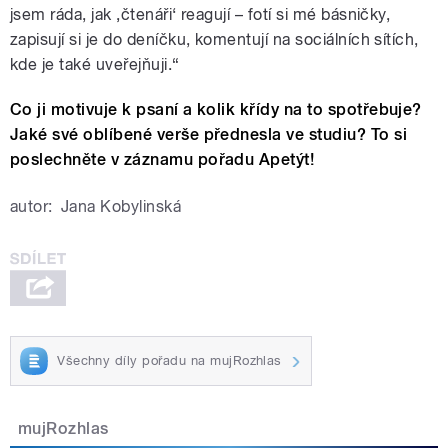
jsem ráda, jak ‚čtenáři‘ reagují – fotí si mé básničky,
zapisují si je do deníčku, komentují na sociálních sítích,
kde je také uveřejňuji.“
Co ji motivuje k psaní a kolik křídy na to spotřebuje?
Jaké své oblíbené verše přednesla ve studiu? To si
poslechněte v záznamu pořadu Apetýt!
autor:
Jana Kobylinská
Všechny díly pořadu na mujRozhlas
mujRozhlas