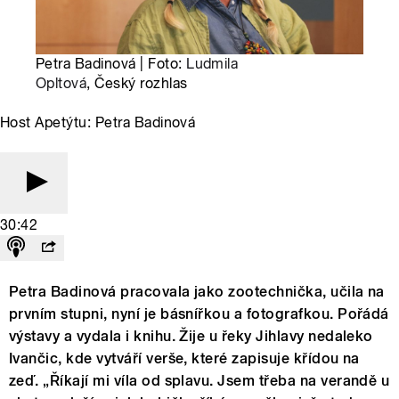
Petra Badinová | Foto:
Ludmila
Opltová
, Český rozhlas
Host Apetýtu: Petra Badinová
30:42
Petra Badinová pracovala jako zootechnička, učila na
prvním stupni, nyní je básnířkou a fotografkou. Pořádá
výstavy a vydala i knihu. Žije u řeky Jihlavy nedaleko
Ivančic, kde vytváří verše, které zapisuje křídou na
zeď. „Říkají mi víla od splavu. Jsem třeba na verandě u