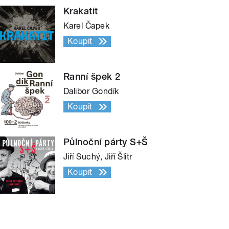
Krakatit
Karel Čapek
Koupit
Ranní špek 2
Dalibor Gondík
Koupit
Půlnoční párty S+Š
Jiří Suchý, Jiří Šlitr
Koupit