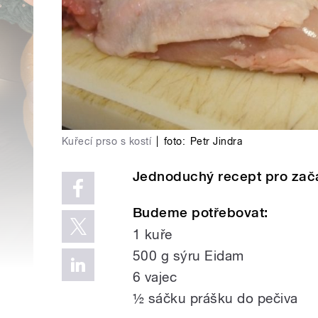
Kuřecí prso s kostí
|
foto:
Petr Jindra
Jednoduchý recept pro začá
Budeme potřebovat:
1 kuře
500 g sýru Eidam
6 vajec
½ sáčku prášku do pečiva