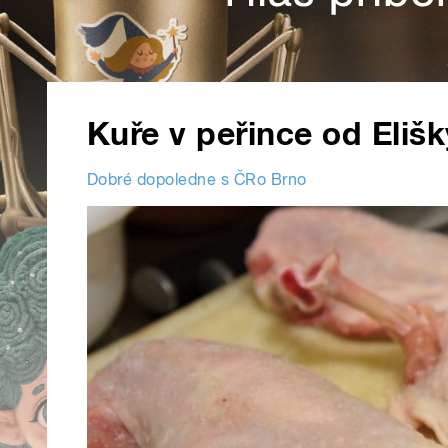
Kuře v peřince od Eliš
Dobré dopoledne s ČRo Brno