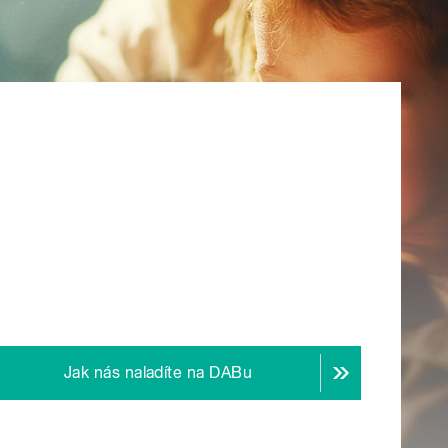
Jak nás naladíte na DABu