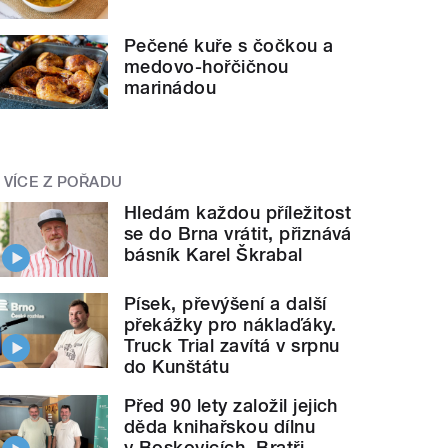
Pečené kuře s čočkou a
medovo-hořčičnou
marinádou
VÍCE Z POŘADU
Hledám každou příležitost
se do Brna vrátit, přiznává
básník Karel Škrabal
Písek, převýšení a další
překážky pro náklaďáky.
Truck Trial zavítá v srpnu
do Kunštátu
Před 90 lety založil jejich
děda knihařskou dílnu
v Boskovicích. Bratři