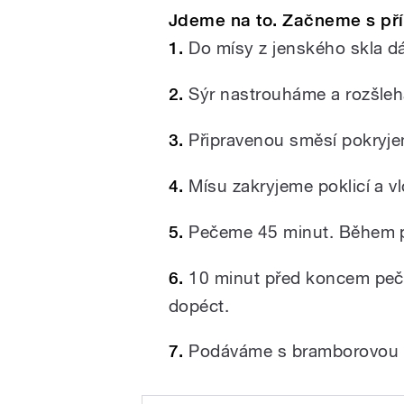
Jdeme na to. Začneme s pří
1.
Do mísy z jenského skla d
2.
Sýr nastrouháme a rozšleh
3.
Připravenou směsí pokryje
4.
Mísu zakryjeme poklicí a v
5.
Pečeme 45 minut. Během p
6.
10 minut před koncem peč
dopéct.
7.
Podáváme s bramborovou ka