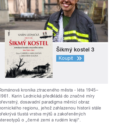
Šikmý kostel 3
Koupit
Románová kronika ztraceného města - léta 1945–
1961. Karin Lednická předkládá do značné míry
převratný, dosavadní paradigma měnící obraz
hornického regionu, jehož zahlazenou historii stále
překrývá tlustá vrstva mýtů a zakořeněných
stereotypů o „černé zemi a rudém kraji“.