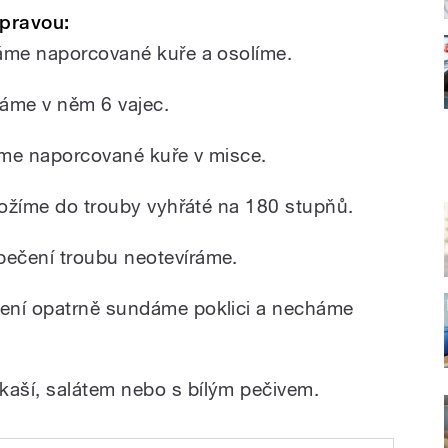
pravou:
áme naporcované kuře a osolíme.
áme v něm 6 vajec.
me naporcované kuře v misce.
ložíme do trouby vyhřáté na 180 stupňů.
ečení troubu neotevíráme.
ení opatrně sundáme poklici a necháme
ší, salátem nebo s bílým pečivem.