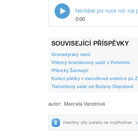
Nemáte po ruce nic na p
0:00
Nemáte po ruce nic na psa
Nemáte po ruce nic n
Play
jednoduchý recept na kuře
Poslechněte si pohod
SOUVISEJÍCÍ PŘÍSPĚVKY
recept na kuře v peři
Grenadýrský marš
Vítězný bramborový salát z Pohořelic
Přibický Šormajzl
Kuřecí plátky v meruňkové omáčce po Ž
Tlačenkový salát od Boženy Dlapalové
/
autor:
Marcela Vandrová
Všechny díly pořadu na mujRozhlas