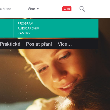
ozhlase
Více
ŽIVĚ
PROGRAM
AUDIOARCHIV
KAMERY
Praktické
Poslat přání
Více
…