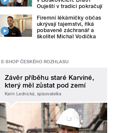
Ouještí v tradici pokračují
Nemát
kuře v peřince od Elišky
Břouškové.
" style="">
Firemní lékárničky občas
ukrývají tajemství, říká
pobaveně záchranář a
školitel Michal Vodička
E-SHOP ČESKÉHO ROZHLASU
Závěr příběhu staré Karviné,
který měl zůstat pod zemí
Karin Lednická, spisovatelka