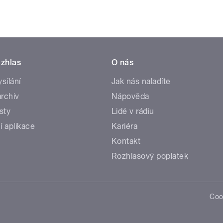
zhlas
O nás
ysílání
Jak nás naladíte
rchiv
Nápověda
sty
Lidé v rádiu
í aplikace
Kariéra
Kontakt
Rozhlasový poplatek
Coo