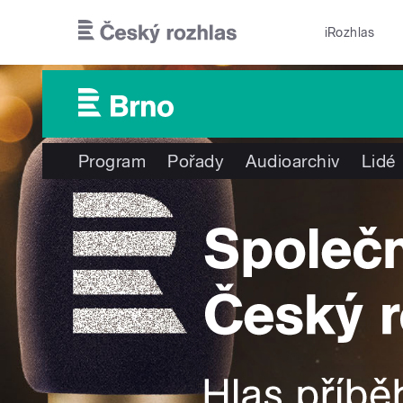
Přejít k hlavnímu obsahu
iRozhlas
Program
Pořady
Audioarchiv
Lidé