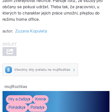
zatím zveřejňovat nechce. Plánuje totiž, že služby pro
občany se pokusí udržet. Třeba tak, že pracovníci, u
kterých to charakter jejich práce umožní, přejdou do
režimu home office.
autor:
Zuzana Kopuletá
Všechny díly pořadu na mujRozhlas
mujRozhlas
Hry a četby
Krimi
Pohádky
Pořady