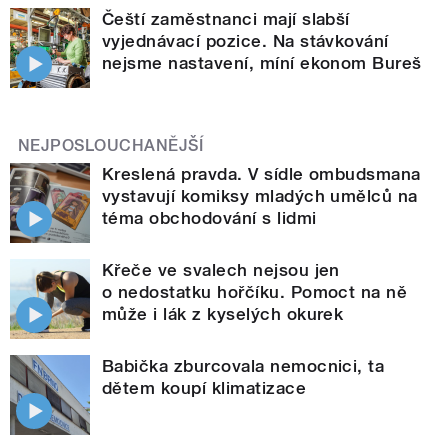
Čeští zaměstnanci mají slabší
vyjednávací pozice. Na stávkování
nejsme nastavení, míní ekonom Bureš
NEJPOSLOUCHANĚJŠÍ
Kreslená pravda. V sídle ombudsmana
vystavují komiksy mladých umělců na
téma obchodování s lidmi
Křeče ve svalech nejsou jen
o nedostatku hořčíku. Pomoct na ně
může i lák z kyselých okurek
Babička zburcovala nemocnici, ta
dětem koupí klimatizace