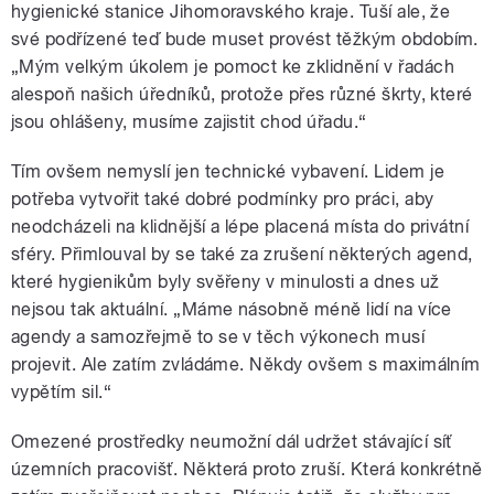
hygienické stanice Jihomoravského kraje. Tuší ale, že
své podřízené teď bude muset provést těžkým obdobím.
„Mým velkým úkolem je pomoct ke zklidnění v řadách
alespoň našich úředníků, protože přes různé škrty, které
jsou ohlášeny, musíme zajistit chod úřadu.“
Tím ovšem nemyslí jen technické vybavení. Lidem je
potřeba vytvořit také dobré podmínky pro práci, aby
neodcházeli na klidnější a lépe placená místa do privátní
sféry. Přimlouval by se také za zrušení některých agend,
které hygienikům byly svěřeny v minulosti a dnes už
nejsou tak aktuální. „Máme násobně méně lidí na více
agendy a samozřejmě to se v těch výkonech musí
projevit. Ale zatím zvládáme. Někdy ovšem s maximálním
vypětím sil.“
Omezené prostředky neumožní dál udržet stávající síť
územních pracovišť. Některá proto zruší. Která konkrétně