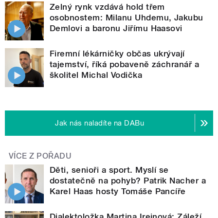
Zelný rynk vzdává hold třem
osobnostem: Milanu Uhdemu, Jakubu
Demlovi a baronu Jiřímu Haasovi
Firemní lékárničky občas ukrývají
tajemství, říká pobaveně záchranář a
školitel Michal Vodička
Jak nás naladíte na DABu
VÍCE Z POŘADU
Děti, senioři a sport. Myslí se
dostatečně na pohyb? Patrik Nacher a
Karel Haas hosty Tomáše Pancíře
Dialektoložka Martina Ireinová: Záleží