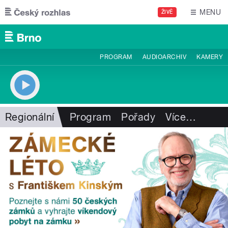
Přejít k hlavnímu obsahu
MENU
ŽIVĚ
PROGRAM
AUDIOARCHIV
KAMERY
Regionální
Program
Pořady
Více
…