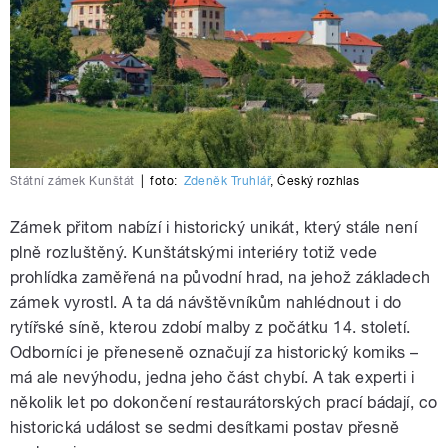
Státní zámek Kunštát
|
foto:
Zdeněk Truhlář
,
Český rozhlas
Zámek přitom nabízí i historický unikát, který stále není
plně rozluštěný. Kunštátskými interiéry totiž vede
prohlídka zaměřená na původní hrad, na jehož základech
zámek vyrostl. A ta dá návštěvníkům nahlédnout i do
rytířské síně, kterou zdobí malby z počátku 14. století.
Odborníci je přeneseně označují za historický komiks –
má ale nevýhodu, jedna jeho část chybí. A tak experti i
několik let po dokončení restaurátorských prací bádají, co
historická událost se sedmi desítkami postav přesně