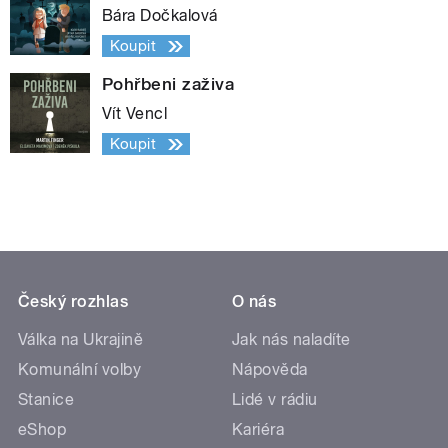
Bára Dočkalová
Koupit
Pohřbeni zaživa
Vít Vencl
Koupit
Český rozhlas
O nás
Válka na Ukrajině
Jak nás naladíte
Komunální volby
Nápověda
Stanice
Lidé v rádiu
eShop
Kariéra