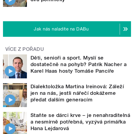
Jak nás naladíte na DABu
VÍCE Z POŘADU
Děti, senioři a sport. Myslí se
dostatečně na pohyb? Patrik Nacher a
Karel Haas hosty Tomáše Pancíře
Dialektoložka Martina Ireinová: Záleží
jen na nás, jestli nářečí dokážeme
předat dalším generacím
Staňte se dárci krve – je nenahraditelná
a nesmírně potřebná, vyzývá primářka
Hana Lejdarová