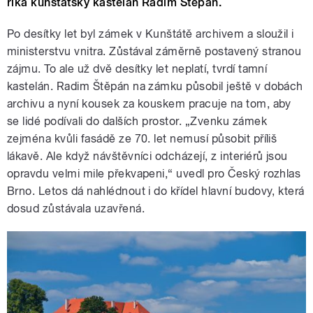
říká kunštátský kastelán Radim Štěpán.
Po desítky let byl zámek v Kunštátě archivem a sloužil i
ministerstvu vnitra. Zůstával záměrně postavený stranou
zájmu. To ale už dvě desítky let neplatí, tvrdí tamní
kastelán. Radim Štěpán na zámku působil ještě v dobách
archivu a nyní kousek za kouskem pracuje na tom, aby
se lidé podívali do dalších prostor. „Zvenku zámek
zejména kvůli fasádě ze 70. let nemusí působit příliš
lákavě. Ale když návštěvníci odcházejí, z interiérů jsou
opravdu velmi mile překvapeni,“ uvedl pro Český rozhlas
Brno. Letos dá nahlédnout i do křídel hlavní budovy, která
dosud zůstávala uzavřená.