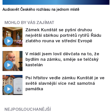
Audiosvět Českého rozhlasu na jednom místě
MOHLO BY VÁS ZAJÍMAT
Zámek Kunštát se pyšní druhou
největší sbírkou portrétů rytířů Řádu
zlatého rouna ve střední Evropě
V mládí jsem lovil děvčata na to, že
bydlím na zámku, směje se telčský
kastelán
Psí hřbitov vedle zámku Kunštát je ve
světě slavnější více než samotná
památka
NEJPOSLOUCHANĚJŠÍ