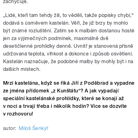
zachycuje.
„Lidé, kteří tam tehdy žili, to věděli, takže popisky chybí,“
dodává s úsměvem kastelán. Věří, že již brzy by mohlo
být známé rozluštění. Zatím se k malbám dostanou hosté
jen za výjimečných podmínek, maximálně dvě
desetičlenné prohlídky denně. Uvnitř je stanovená přísně
udržovaná teplota, vlhkost a dokonce i způsob osvětlení.
Kastelán naznačuje, že podobné malby by mohly být i na
dalších místech.
Mrzí kastelána, když se říká Jiří z Poděbrad a vypadne
ze jména přídomek „z Kunštátu“? A jak vypadají
speciální kastelánské prohlídky, které se konají až
v noci a trvají třeba i několik hodin? Více se dozvíte
v rozhovoru!
autor:
Miloš Šenkýř