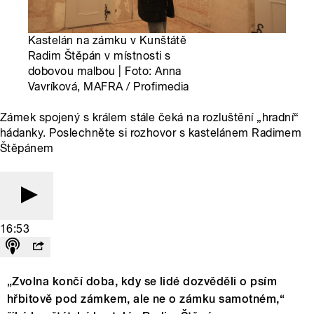
Kastelán na zámku v Kunštátě
Radim Štěpán v místnosti s
dobovou malbou | Foto: Anna
Vavríková, MAFRA / Profimedia
Zámek spojený s králem stále čeká na rozluštění „hradní“
hádanky. Poslechněte si rozhovor s kastelánem Radimem
Štěpánem
16:53
„Zvolna končí doba, kdy se lidé dozvěděli o psím
hřbitově pod zámkem, ale ne o zámku samotném,“