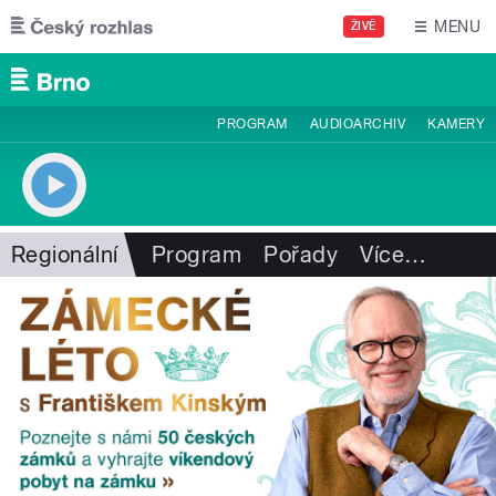
Přejít k hlavnímu obsahu
MENU
ŽIVĚ
PROGRAM
AUDIOARCHIV
KAMERY
Regionální
Program
Pořady
Více
…