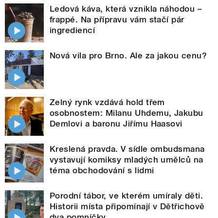
Ledová káva, která vznikla náhodou –
frappé. Na přípravu vám stačí pár
ingrediencí
Nová vila pro Brno. Ale za jakou cenu?
Zelný rynk vzdává hold třem
osobnostem: Milanu Uhdemu, Jakubu
Demlovi a baronu Jiřímu Haasovi
Kreslená pravda. V sídle ombudsmana
vystavují komiksy mladých umělců na
téma obchodování s lidmi
Porodní tábor, ve kterém umíraly děti.
Historii místa připomínají v Dětřichově
dva pomníčky