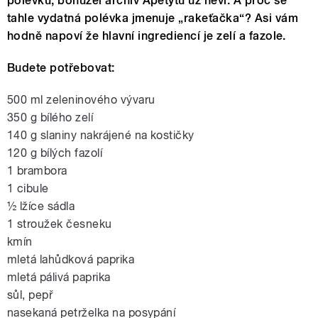
polévku, bohužel archiv Apetýtu už neví. A proč se
tahle vydatná polévka jmenuje „rakeťačka“? Asi vám
hodně napoví že hlavní ingrediencí je zelí a fazole.
Budete potřebovat:
500 ml zeleninového vývaru
350 g bílého zelí
140 g slaniny nakrájené na kostičky
120 g bílých fazolí
1 brambora
1 cibule
½ lžíce sádla
1 stroužek česneku
kmín
mletá lahůdková paprika
mletá pálivá paprika
sůl, pepř
nasekaná petrželka na posypání