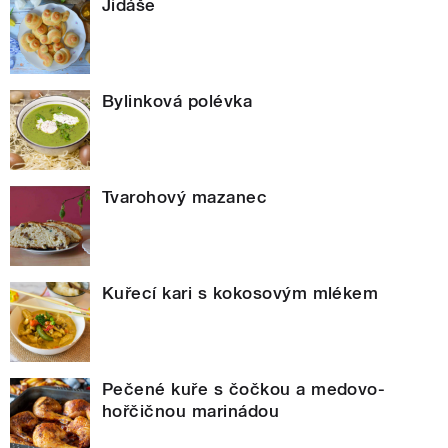
Jidáše
Bylinková polévka
Tvarohový mazanec
Kuřecí kari s kokosovým mlékem
Pečené kuře s čočkou a medovo-
hořčičnou marinádou