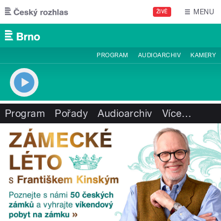
Přejít k hlavnímu obsahu
MENU
ŽIVĚ
PROGRAM
AUDIOARCHIV
KAMERY
Program
Pořady
Audioarchiv
Více
…