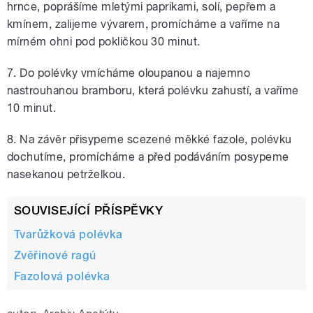
hrnce, poprášíme mletými paprikami, solí, pepřem a
kmínem, zalijeme vývarem, promícháme a vaříme na
mírném ohni pod pokličkou 30 minut.
7. Do polévky vmícháme oloupanou a najemno
nastrouhanou bramboru, která polévku zahustí, a vaříme
10 minut.
8. Na závěr přisypeme scezené měkké fazole, polévku
dochutíme, promícháme a před podáváním posypeme
nasekanou petrželkou.
SOUVISEJÍCÍ PŘÍSPĚVKY
Tvarůžková polévka
Zvěřinové ragú
Fazolová polévka