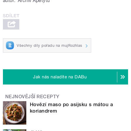
autor:
Archiv Apetýtu
Všechny díly pořadu na mujRozhlas
Jak nás naladíte na DABu
NEJNOVĚJŠÍ RECEPTY
Hovězí maso po asijsku s mátou a
koriandrem