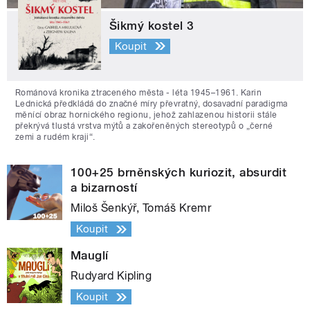
Šikmý kostel 3
Koupit
Románová kronika ztraceného města - léta 1945–1961. Karin
Lednická předkládá do značné míry převratný, dosavadní paradigma
měnící obraz hornického regionu, jehož zahlazenou historii stále
překrývá tlustá vrstva mýtů a zakořeněných stereotypů o „černé
zemi a rudém kraji“.
100+25 brněnských kuriozit, absurdit
a bizarností
Miloš Šenkýř, Tomáš Kremr
Koupit
Mauglí
Rudyard Kipling
Koupit