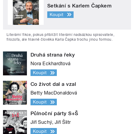
Setkání s Karlem Čapkem
Koupit
Literární fikce, pokus přiblížit literární nadsázkou spisovatele,
filozofa, ale hlavně člověka Karla Čapka trochu jinou formou.
Druhá strana řeky
Nora Eckhardtová
Koupit
Co život dal a vzal
Betty MacDonaldová
Koupit
Půlnoční párty S+Š
Jiří Suchý, Jiří Šlitr
Koupit