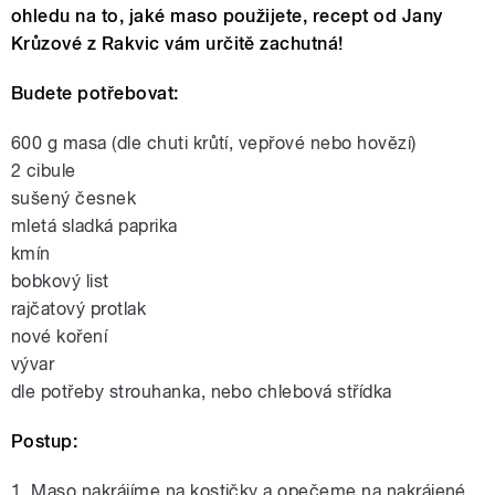
ohledu na to, jaké maso použijete, recept od Jany
Krůzové z Rakvic vám určitě zachutná!
Budete potřebovat:
600 g masa (dle chuti krůtí, vepřové nebo hovězí)
2 cibule
sušený česnek
mletá sladká paprika
kmín
bobkový list
rajčatový protlak
nové koření
vývar
dle potřeby strouhanka, nebo chlebová střídka
Postup:
1. Maso nakrájíme na kostičky a opečeme na nakrájené