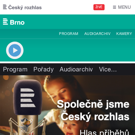
Přejít k hlavnímu obsahu
MENU
ŽIVĚ
PROGRAM
AUDIOARCHIV
KAMERY
Program
Pořady
Audioarchiv
Více
…