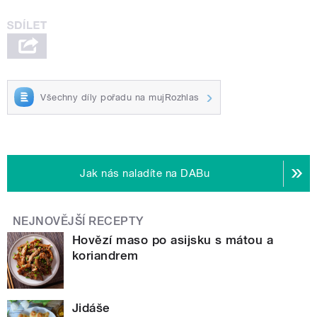
Všechny díly pořadu na mujRozhlas
Jak nás naladíte na DABu
NEJNOVĚJŠÍ RECEPTY
Hovězí maso po asijsku s mátou a
koriandrem
Jidáše