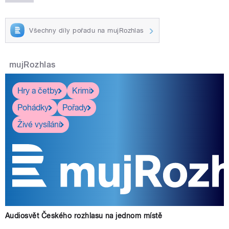
Všechny díly pořadu na mujRozhlas
mujRozhlas
Hry a četby
Krimi
Pohádky
Pořady
Živé vysílání
Audiosvět Českého rozhlasu na jednom místě