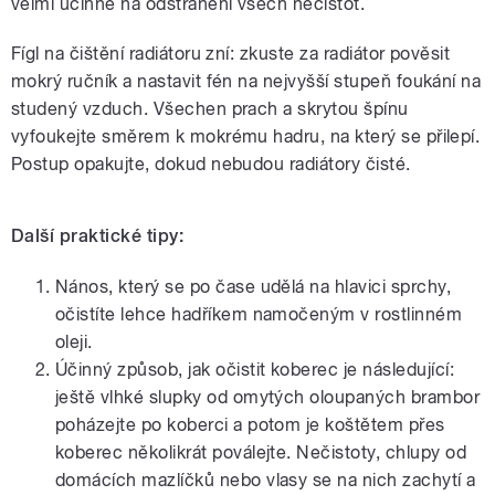
velmi účinné na odstranění všech nečistot.
Fígl na čištění radiátoru zní: zkuste za radiátor pověsit
mokrý ručník a nastavit fén na nejvyšší stupeň foukání na
studený vzduch. Všechen prach a skrytou špínu
vyfoukejte směrem k mokrému hadru, na který se přilepí.
Postup opakujte, dokud nebudou radiátory čisté.
Další praktické tipy:
Nános, který se po čase udělá na hlavici sprchy,
očistíte lehce hadříkem namočeným v rostlinném
oleji.
Účinný způsob, jak očistit koberec je následující:
ještě vlhké slupky od omytých oloupaných brambor
poházejte po koberci a potom je koštětem přes
koberec několikrát poválejte. Nečistoty, chlupy od
domácích mazlíčků nebo vlasy se na nich zachytí a