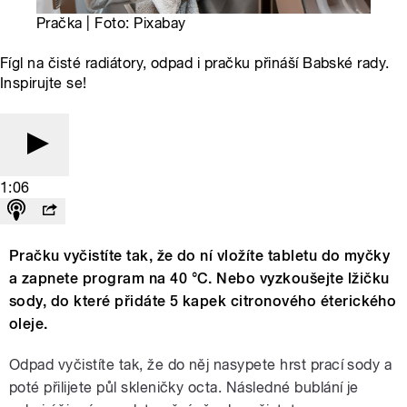
Pračka | Foto: Pixabay
Fígl na čisté radiátory, odpad i pračku přináší Babské rady.
Inspirujte se!
1:06
Pračku vyčistíte tak, že do ní vložíte tabletu do myčky
a zapnete program na 40 °C. Nebo vyzkoušejte lžičku
sody, do které přidáte 5 kapek citronového éterického
oleje.
Odpad vyčistíte tak, že do něj nasypete hrst prací sody a
poté přilijete půl skleničky octa. Následné bublání je