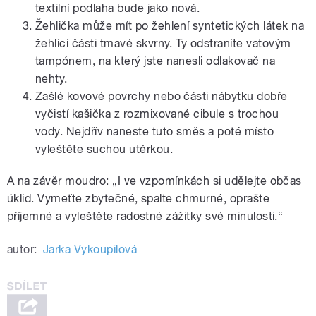
textilní podlaha bude jako nová.
Žehlička může mít po žehlení syntetických látek na
žehlící části tmavé skvrny. Ty odstraníte vatovým
tampónem, na který jste nanesli odlakovač na
nehty.
Zašlé kovové povrchy nebo části nábytku dobře
vyčistí kašička z rozmixované cibule s trochou
vody. Nejdřív naneste tuto směs a poté místo
vyleštěte suchou utěrkou.
A na závěr moudro: „I ve vzpomínkách si udělejte občas
úklid. Vymeťte zbytečné, spalte chmurné, oprašte
příjemné a vyleštěte radostné zážitky své minulosti.“
autor:
Jarka Vykoupilová