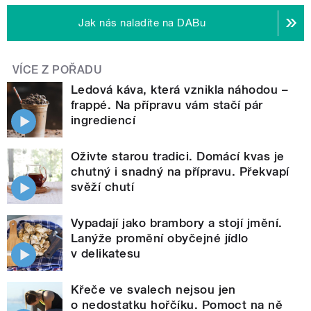
Jak nás naladíte na DABu
VÍCE Z POŘADU
Ledová káva, která vznikla náhodou –
frappé. Na přípravu vám stačí pár
ingrediencí
Oživte starou tradici. Domácí kvas je
chutný i snadný na přípravu. Překvapí
svěží chutí
Vypadají jako brambory a stojí jmění.
Lanýže promění obyčejné jídlo
v delikatesu
Křeče ve svalech nejsou jen
o nedostatku hořčíku. Pomoct na ně