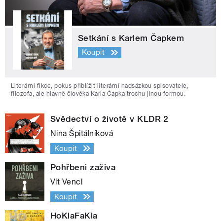
Setkání s Karlem Čapkem
Koupit
Literární fikce, pokus přiblížit literární nadsázkou spisovatele,
filozofa, ale hlavně člověka Karla Čapka trochu jinou formou.
Svědectví o životě v KLDR 2
Nina Špitálníková
Koupit
Pohřbeni zaživa
Vít Vencl
Koupit
HoKlaFaKla