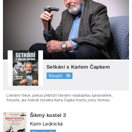
Setkání s Karlem Čapkem
Koupit
Literární fikce, pokus přiblížit literární nadsázkou spisovatele,
filozofa, ale hlavně člověka Karla Čapka trochu jinou formou.
Šikmý kostel 3
Karin Lednická