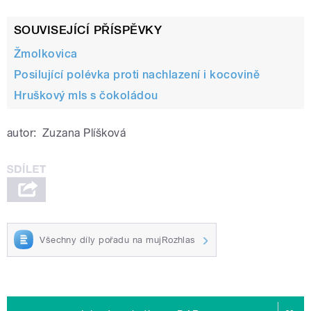
SOUVISEJÍCÍ PŘÍSPĚVKY
Žmolkovica
Posilující polévka proti nachlazení i kocovině
Hruškový mls s čokoládou
autor:
Zuzana Plíšková
Všechny díly pořadu na mujRozhlas