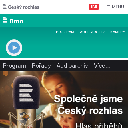
Přejít k hlavnímu obsahu
MENU
ŽIVĚ
PROGRAM
AUDIOARCHIV
KAMERY
Program
Pořady
Audioarchiv
Více
…