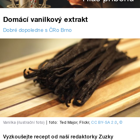
Domácí vanilkový extrakt
Dobré dopoledne s ČRo Brno
Vanilka (ilustrační foto)
|
foto:
Ted Major
,
Flickr
,
CC BY-SA 2.0
,
©
Vyzkoušejte recept od naší redaktorky Zuzky