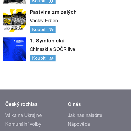
Koupit
Pastvina zmizelých
Václav Erben
Koupit
1. Symfonická
Chinaski a SOČR live
Koupit
Český rozhlas
O nás
Válka na Ukrajině
Jak nás naladíte
Komunální volby
Nápověda