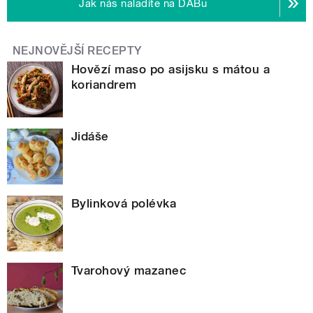
Jak nás naladíte na DABu
NEJNOVĚJŠÍ RECEPTY
Hovězí maso po asijsku s mátou a
koriandrem
Jidáše
Bylinková polévka
Tvarohový mazanec