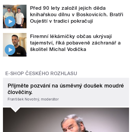
Před 90 lety založil jejich děda
knihařskou dílnu v Boskovicích. Bratři
Ouještí v tradici pokračují
Firemní lékárničky občas ukrývají
tajemství, říká pobaveně záchranář a
školitel Michal Vodička
E-SHOP ČESKÉHO ROZHLASU
Přijměte pozvání na úsměvný doušek moudré
člověčiny.
František Novotný, moderátor