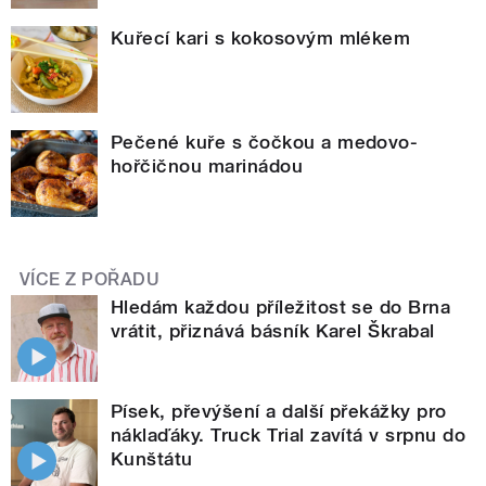
Kuřecí kari s kokosovým mlékem
Pečené kuře s čočkou a medovo-
hořčičnou marinádou
VÍCE Z POŘADU
Hledám každou příležitost se do Brna
vrátit, přiznává básník Karel Škrabal
Písek, převýšení a další překážky pro
náklaďáky. Truck Trial zavítá v srpnu do
Kunštátu