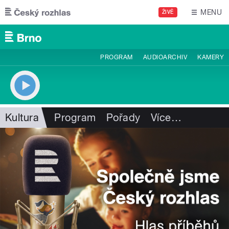
Přejít k hlavnímu obsahu
MENU
ŽIVĚ
PROGRAM
AUDIOARCHIV
KAMERY
Kultura
Program
Pořady
Více
…