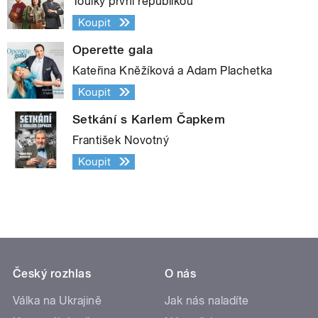
Toulky první republikou
Koupit
Operette gala
Kateřina Kněžíková a Adam Plachetka
Koupit
Setkání s Karlem Čapkem
František Novotný
Koupit
Český rozhlas
O nás
Válka na Ukrajině
Jak nás naladíte