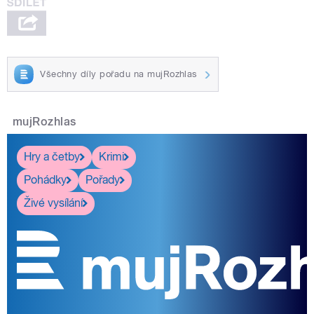
Všechny díly pořadu na mujRozhlas
mujRozhlas
Hry a četby
Krimi
Pohádky
Pořady
Živé vysílání