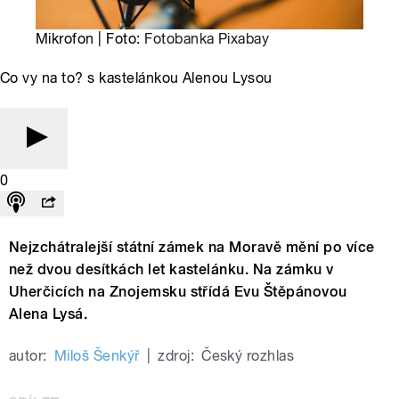
Mikrofon | Foto:
Fotobanka Pixabay
Co vy na to? s kastelánkou Alenou Lysou
0
Nejzchátralejší státní zámek na Moravě mění po více
než dvou desítkách let kastelánku. Na zámku v
Uherčicích na Znojemsku střídá Evu Štěpánovou
Alena Lysá.
autor:
Miloš Šenkýř
|
zdroj:
Český rozhlas