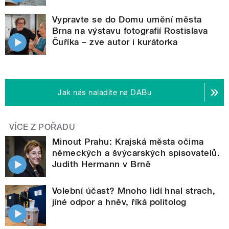
Vypravte se do Domu umění města
Brna na výstavu fotografií Rostislava
Čuříka – zve autor i kurátorka
Jak nás naladíte na DABu
VÍCE Z POŘADU
Minout Prahu: Krajská města očima
německých a švýcarských spisovatelů.
Judith Hermann v Brně
Volební účast? Mnoho lidí hnal strach,
jiné odpor a hněv, říká politolog