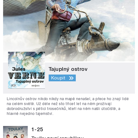
Tajuplný ostrov
Koupit
Lincolnův ostrov nikdo nikdy na mapě nenašel, a přece ho znají lidé
na celém světě. Už déle než sto třicet let na něm prožívají
dobrodružství s pěticí trosečníků, kteří na něm našli útočiště, a
hlavně nejedno tajemství.
1-25