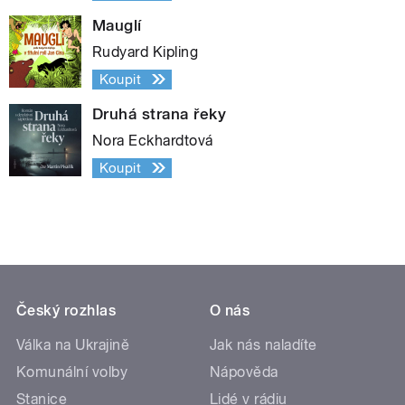
Mauglí
Rudyard Kipling
Koupit
Druhá strana řeky
Nora Eckhardtová
Koupit
Český rozhlas
O nás
Válka na Ukrajině
Jak nás naladíte
Komunální volby
Nápověda
Stanice
Lidé v rádiu