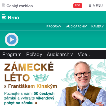
Přejít k hlavnímu obsahu
MENU
ŽIVĚ
PROGRAM
AUDIOARCHIV
KAMERY
Program
Pořady
Audioarchiv
Více
…