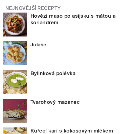
NEJNOVĚJŠÍ RECEPTY
Hovězí maso po asijsku s mátou a
koriandrem
Jidáše
Bylinková polévka
Tvarohový mazanec
Kuřecí kari s kokosovým mlékem