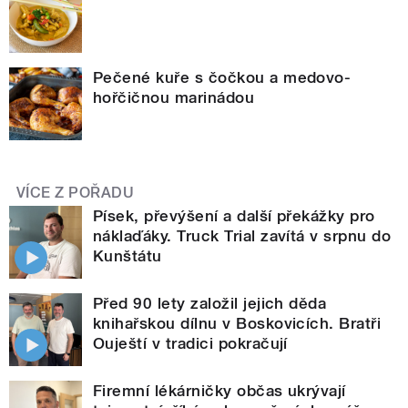
Pečené kuře s čočkou a medovo-
hořčičnou marinádou
VÍCE Z POŘADU
Písek, převýšení a další překážky pro
náklaďáky. Truck Trial zavítá v srpnu do
Kunštátu
Před 90 lety založil jejich děda
knihařskou dílnu v Boskovicích. Bratři
Ouještí v tradici pokračují
Firemní lékárničky občas ukrývají