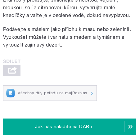
moukou, solí a citronovou kůrou, vytvarujte malé
knedlíčky a vařte je v osolené vodě, dokud nevyplavou.
Podávejte s máslem jako přílohu k masu nebo zelenině.
Vyzkoušet můžete i varinatu s medem a tymiánem a
vykouzlit zajímavý dezert.
Všechny díly pořadu na mujRozhlas
Jak nás naladíte na DABu