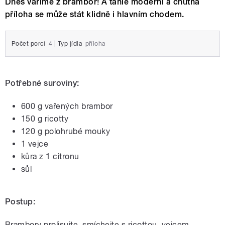
Dnes vaříme z brambor! A tahle moderní a chutná
příloha se může stát klidně i hlavním chodem.
Počet porcí
4
|
Typ jídla
příloha
Potřebné suroviny:
600 g vařených brambor
150 g ricotty
120 g polohrubé mouky
1 vejce
kůra z 1 citronu
sůl
Postup:
Brambory prolisujte, smíchejte s ricottou, vejcem,