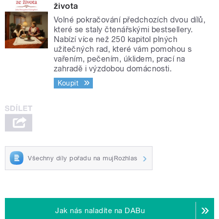
života
Volné pokračování předchozích dvou dílů,
které se staly čtenářskými bestsellery.
Nabízí více než 250 kapitol plných
užitečných rad, které vám pomohou s
vařením, pečením, úklidem, prací na
zahradě i výzdobou domácnosti.
Koupit
Všechny díly pořadu na mujRozhlas
Jak nás naladíte na DABu