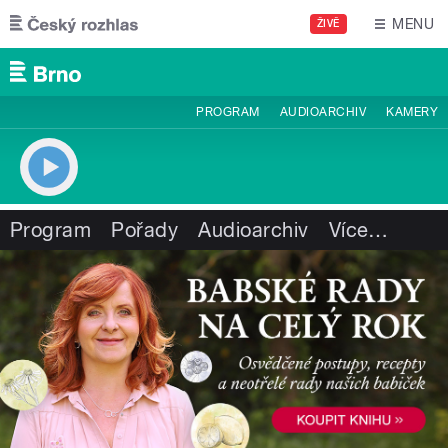
Přejít k hlavnímu obsahu
MENU
ŽIVĚ
PROGRAM
AUDIOARCHIV
KAMERY
Program
Pořady
Audioarchiv
Více
…