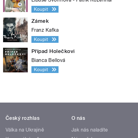
Koupit
Zámek
Franz Kafka
Koupit
Případ Holečkovi
Bianca Bellová
Koupit
Český rozhlas
O nás
Válka na Ukrajině
Jak nás naladíte