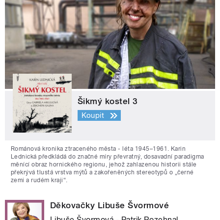
Šikmý kostel 3
Koupit
Románová kronika ztraceného města - léta 1945–1961. Karin
Lednická předkládá do značné míry převratný, dosavadní paradigma
měnící obraz hornického regionu, jehož zahlazenou historii stále
překrývá tlustá vrstva mýtů a zakořeněných stereotypů o „černé
zemi a rudém kraji“.
Děkovačky Libuše Švormové
Libuše Švormová - Patrik Rozehnal