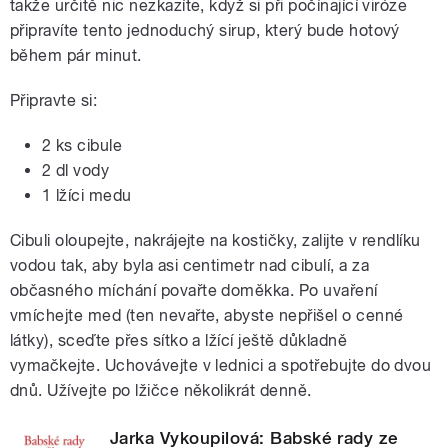
takže určitě nic nezkazíte, když si při počínající viróze
připravíte tento jednoduchý sirup, který bude hotový
během pár minut.
Připravte si:
2 ks cibule
2 dl vody
1 lžíci medu
Cibuli oloupejte, nakrájejte na kostičky, zalijte v rendlíku
vodou tak, aby byla asi centimetr nad cibulí, a za
občasného míchání povařte doměkka. Po uvaření
vmíchejte med (ten nevařte, abyste nepřišel o cenné
látky), sceďte přes sítko a lžící ještě důkladně
vymačkejte. Uchovávejte v lednici a spotřebujte do dvou
dnů. Užívejte po lžičce několikrát denně.
Jarka Vykoupilová: Babské rady ze