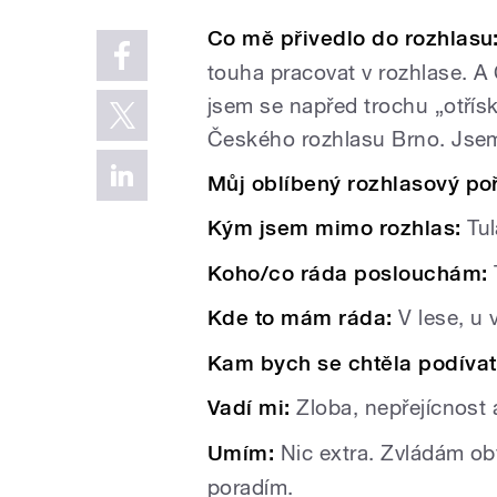
Co mě přivedlo do rozhlasu
touha pracovat v rozhlase. A 
jsem se napřed trochu „otřísk
Českého rozhlasu Brno. Jsem 
Můj oblíbený rozhlasový po
Kým jsem mimo rozhlas:
Tul
Koho/co ráda poslouchám:
Kde to mám ráda:
V lese, u 
Kam bych se chtěla podíva
Vadí mi:
Zloba, nepřejícnost
Umím:
Nic extra. Zvládám oby
poradím.