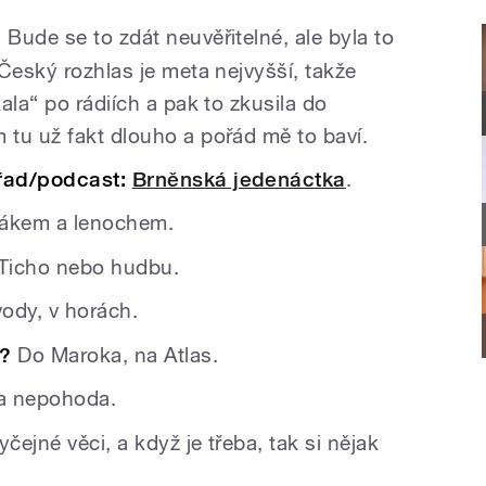
:
Bude se to zdát neuvěřitelné, ale byla to
Český rozhlas je meta nejvyšší, takže
ala“ po rádiích a pak to zkusila do
tu už fakt dlouho a pořád mě to baví.
řad/podcast:
Brněnská jedenáctka
.
ákem a lenochem.
Ticho nebo hudbu.
vody, v horách.
t?
Do Maroka, na Atlas.
 a nepohoda.
čejné věci, a když je třeba, tak si nějak