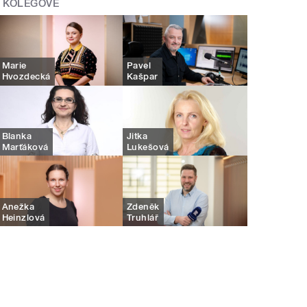
KOLEGOVÉ
Marie
Pavel
Hvozdecká
Kašpar
Blanka
Jitka
Marťáková
Lukešová
Anežka
Zdeněk
Heinzlová
Truhlář