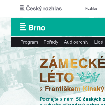
Přejít k hlavnímu obsahu
iRozhlas
Program
Pořady
Audioarchiv
Lidé