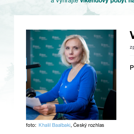
z
P
foto:
Khalil Baalbaki
,
Český rozhlas