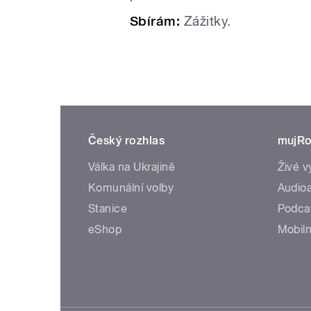
Sbírám:
Zážitky.
Český rozhlas
mujRo
Válka na Ukrajině
Živé v
Komunální volby
Audioa
Stanice
Podca
eShop
Mobiln