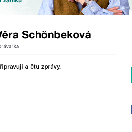
Věra Schönbeková
právařka
řipravuji a čtu zprávy.