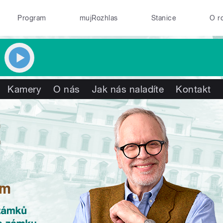
Program
mujRozhlas
Stanice
O r
Kamery
O nás
Jak nás naladíte
Kontakt