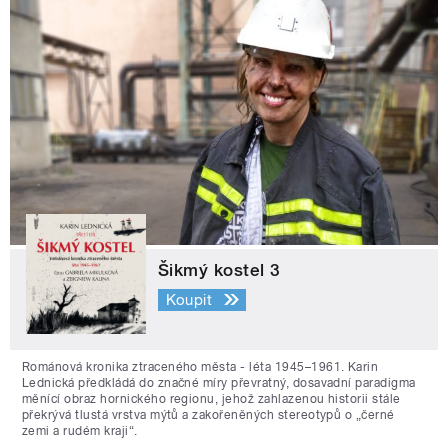
Šikmý kostel 3
Koupit
Románová kronika ztraceného města - léta 1945–1961. Karin
Lednická předkládá do značné míry převratný, dosavadní paradigma
měnící obraz hornického regionu, jehož zahlazenou historii stále
překrývá tlustá vrstva mýtů a zakořeněných stereotypů o „černé
zemi a rudém kraji“.