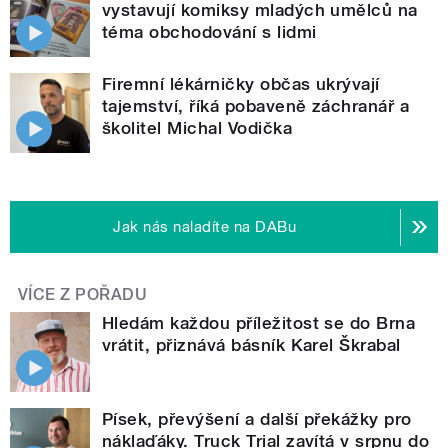
vystavují komiksy mladých umělců na
téma obchodování s lidmi
Firemní lékárničky občas ukrývají
tajemství, říká pobaveně záchranář a
školitel Michal Vodička
Jak nás naladíte na DABu
VÍCE Z POŘADU
Hledám každou příležitost se do Brna
vrátit, přiznává básník Karel Škrabal
Písek, převýšení a další překážky pro
náklaďáky. Truck Trial zavítá v srpnu do