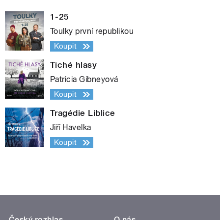
1-25
Toulky první republikou
Koupit
Tiché hlasy
Patricia Gibneyová
Koupit
Tragédie Liblice
Jiří Havelka
Koupit
Český rozhlas
O nás