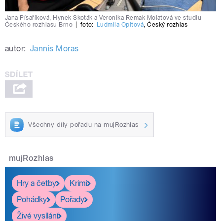
Jana Písaříková, Hynek Skoták a Veronika Remak Molatová ve studiu
Českého rozhlasu Brno
|
foto:
Ludmila Opltová
,
Český rozhlas
autor:
Jannis Moras
Všechny díly pořadu na mujRozhlas
mujRozhlas
Hry a četby
Krimi
Pohádky
Pořady
Živé vysílání