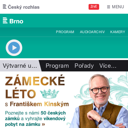
Přejít k hlavnímu obsahu
MENU
ŽIVĚ
PROGRAM
AUDIOARCHIV
KAMERY
Výtvarné umění
Program
Pořady
Více
…