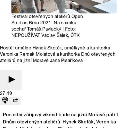
Festival otevřených ateliérů Open
Studios Brno 2021. Na snímku
sochař Tomáš Pavlacký | Foto:
NEPOUŽÍVAT Václav Šálek, ČTK
Hosté: umělec Hynek Skoták, umělkyně a kurátorka
Veronika Remak Molatová a kurátorka Dnů otevřených
ateliérů na jižní Moravě Jana Písaříková
27:49
Poslední zářijový víkend bude na jižní Moravě patřit
Dnům otevřených ateliérů. Hynek Skoták, Veronika