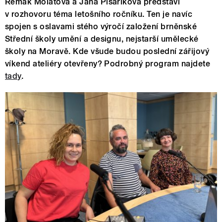
Remak Molatová a Jana Písaříková představí
v rozhovoru téma letošního ročníku. Ten je navíc
spojen s oslavami stého výročí založení brněnské
Střední školy umění a designu, nejstarší umělecké
školy na Moravě. Kde všude budou poslední zářijový
víkend ateliéry otevřeny? Podrobný program najdete
tady
.