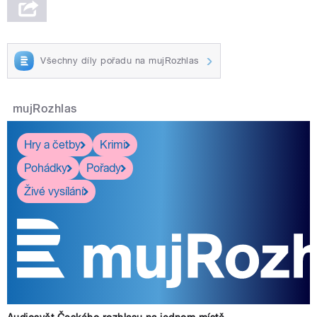
Všechny díly pořadu na mujRozhlas
mujRozhlas
Hry a četby
Krimi
Pohádky
Pořady
Živé vysílání