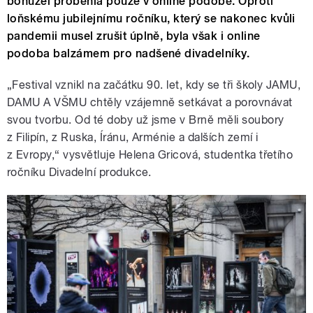
bohužel proběhla pouze v online podobě. Oproti
loňskému jubilejnímu ročníku, který se nakonec kvůli
pandemii musel zrušit úplně, byla však i online
podoba balzámem pro nadšené divadelníky.
„Festival vznikl na začátku 90. let, kdy se tři školy JAMU,
DAMU A VŠMU chtěly vzájemně setkávat a porovnávat
svou tvorbu. Od té doby už jsme v Brně měli soubory
z Filipín, z Ruska, Íránu, Arménie a dalších zemí i
z Evropy,“ vysvětluje Helena Gricová, studentka třetího
ročníku Divadelní produkce.