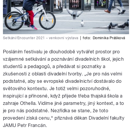
Setkání/Encounter 2021 – venkovní výstava
|
foto:
Dominika Prášková
Posláním festivalu je dlouhodobě vytvářet prostor pro
vzájemné setkávání a poznávání divadelních škol, jejich
studentů a pedagogů, a předávat si poznatky a
zkušenosti z oblasti divadelní tvorby. „Je pro nás velmi
podstatné, aby se evropské divadelnictví dostávalo do
světového kontextu. Je totiž velmi pozoruhodné,
inspirující a přínosné, když přijede třeba thajská škola a
zahraje Othella. Vidíme jiné parametry, jiný kontext, a to
je pro nás podstatné. Nezřídka se stane, že toto
provedení získá cenu,“ přiznává děkan Divadelní fakulty
JAMU Petr Francán.