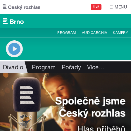
Přejít k hlavnímu obsahu
MENU
ŽIVĚ
PROGRAM
AUDIOARCHIV
KAMERY
Divadlo
Program
Pořady
Více
…