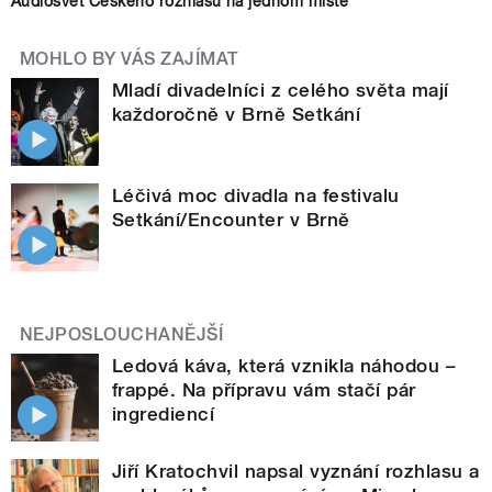
Audiosvět Českého rozhlasu na jednom místě
MOHLO BY VÁS ZAJÍMAT
Mladí divadelníci z celého světa mají
každoročně v Brně Setkání
Léčivá moc divadla na festivalu
Setkání/Encounter v Brně
NEJPOSLOUCHANĚJŠÍ
Ledová káva, která vznikla náhodou –
frappé. Na přípravu vám stačí pár
ingrediencí
Jiří Kratochvil napsal vyznání rozhlasu a