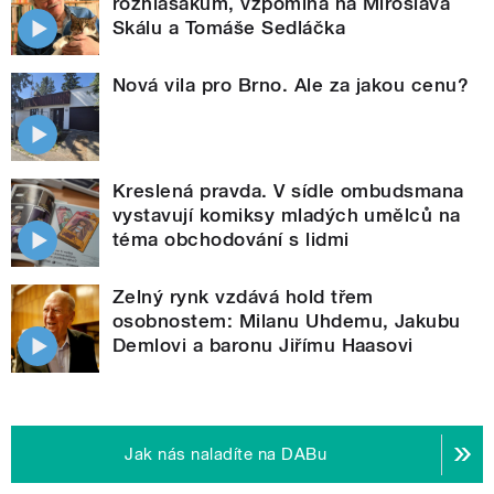
rozhlasákům, vzpomíná na Miroslava
Skálu a Tomáše Sedláčka
Nová vila pro Brno. Ale za jakou cenu?
Kreslená pravda. V sídle ombudsmana
vystavují komiksy mladých umělců na
téma obchodování s lidmi
Zelný rynk vzdává hold třem
osobnostem: Milanu Uhdemu, Jakubu
Demlovi a baronu Jiřímu Haasovi
Jak nás naladíte na DABu