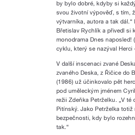
by bylo dobré, kdyby si každ
svou životní výpověď, s tím, ž
výtvarníka, autora a tak dál
Břetislav Rychlík a přivedl si
monodrama Dnes naposled! (1
cyklu, který se nazýval Herci 
V další inscenaci zvané Desk
zvaného Deska, z Řičice do B
(1986) už účinkovalo pět her
pod uměleckým jménem Cyril D
režii Zdeňka Petrželku. „V té
Pitínský. Jako Petrželka toti
bezpečnosti, kdy bylo rozeh
tak.“