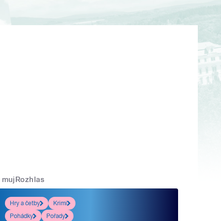
mujRozhlas
Hry a četby
Krimi
Pohádky
Pořady