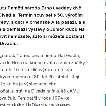
itutu Paměti národa Brno uvedeny dvě
aDivadla. Termín souvisel s 50. výročím
cény, sídlící v brněnské Alfa pasáži, ale
é s dernisáží výstavy o Junior klubu Na
ívit nemůžete, zato si můžete obstarat
Divadlu.
i „národa“ aneb cesta herců HaDivadla,
ova do Brna na konec světa a zase zpátky.
 a ohlíží se za klíčovými autorskými
ch osobností 80. let 20. století. Její
, že kniha je výsledkem jeho
 počátku stál na Divadelní fakultě JAMU
ovalčuk. Ten patřil v roce 1974 ke
stějovského HaDivadla, ve kterém