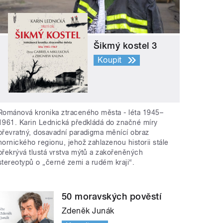
Šikmý kostel 3
Koupit
Románová kronika ztraceného města - léta 1945–
1961. Karin Lednická předkládá do značné míry
převratný, dosavadní paradigma měnící obraz
hornického regionu, jehož zahlazenou historii stále
překrývá tlustá vrstva mýtů a zakořeněných
stereotypů o „černé zemi a rudém kraji“.
50 moravských pověstí
Zdeněk Junák