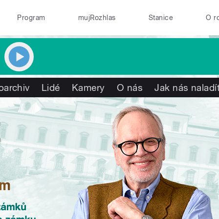
Program
mujRozhlas
Stanice
O r
oarchiv
Lidé
Kamery
O nás
Jak nás naladí