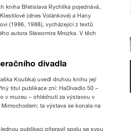
ch kniha Břetislava Rychlíka pojednává,
 Klestilové (dnes Volánkové) a Hany
ovi (1986, 1988), vycházející z textů
ého autora Sławomira Mrożka. V těch
neračního divadla
Vaška Koubka) uvedl druhou knihu její
lný titul publikace zní: HaDivadlo 50 –
lo v muzeu – ohlédnutí za výstavou v
k. Mimochodem: ta výstava se konala na
lednou publikaci připravil spolu se svou