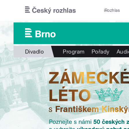
Přejít k hlavnímu obsahu
iRozhlas
Divadlo
Program
Pořady
Audi