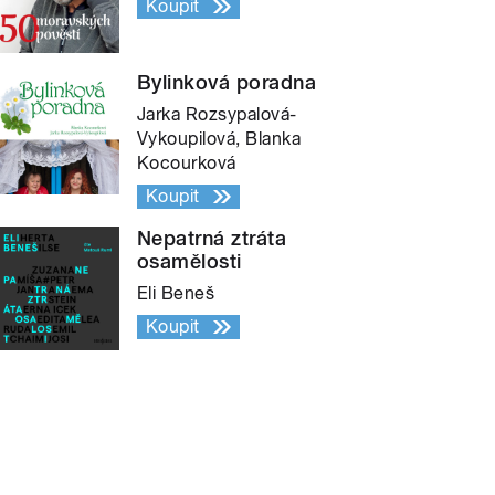
Koupit
Bylinková poradna
Jarka Rozsypalová-
Vykoupilová, Blanka
Kocourková
Koupit
Nepatrná ztráta
osamělosti
Eli Beneš
Koupit