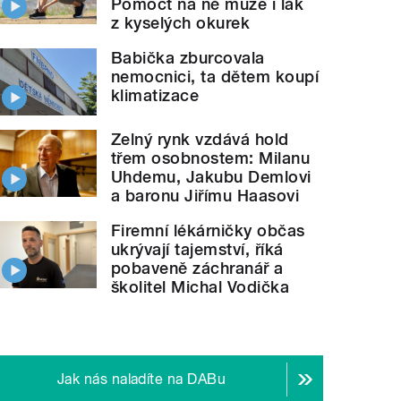
Pomoct na ně může i lák
z kyselých okurek
Babička zburcovala
nemocnici, ta dětem koupí
klimatizace
Zelný rynk vzdává hold
třem osobnostem: Milanu
Uhdemu, Jakubu Demlovi
a baronu Jiřímu Haasovi
Firemní lékárničky občas
ukrývají tajemství, říká
pobaveně záchranář a
školitel Michal Vodička
Jak nás naladíte na DABu