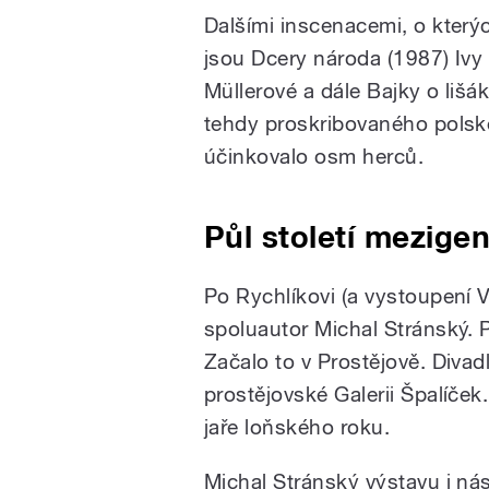
Dalšími inscenacemi, o který
jsou Dcery národa (1987) Ivy
Müllerové a dále Bajky o lišák
tehdy proskribovaného polsk
účinkovalo osm herců.
Půl století mezige
Po Rychlíkovi (a vystoupení 
spoluautor Michal Stránský. P
Začalo to v Prostějově. Divad
prostějovské Galerii Špalíče
jaře loňského roku.
Michal Stránský výstavu i nás