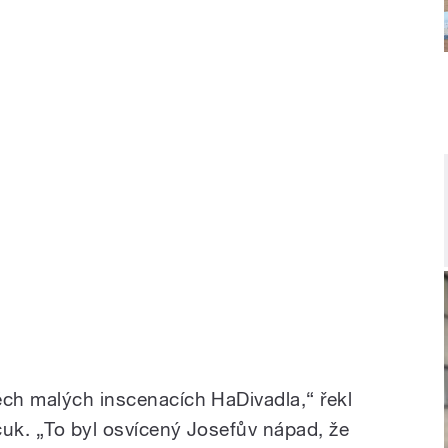
ěch malých inscenacích HaDivadla,“ řekl
čuk. „To byl osvícený Josefův nápad, že