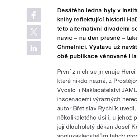
Desátého ledna byly v Inst
knihy reflektující historii H
této alternativní divadelní s
navíc – na den přesně – tak
Chmelnici. Výstavu už navšt
obě publikace věnované Ha
První z nich se jmenuje Herc
které nikdo nezná, z Prostěj
Vydalo ji Nakladatelství JAMU
inscenacemi výrazných herecký
autor Břetislav Rychlík uvedl
několikaletého úsilí, u jehož
její dlouholetý děkan Josef K
spoluzakladatelům tehdy pro