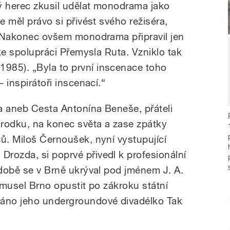
ý herec zkusil udělat monodrama jako
e měl právo si přivést svého režiséra,
.“ Nakonec ovšem monodrama připravil jen
 ke spolupráci Přemysla Ruta. Vzniklo tak
985). „Byla to první inscenace toho
– inspirátoři inscenací.“
a aneb Cesta Antonína Beneše, přáteli
rodku, na konec světa a zase zpátky
ců. Miloš Černoušek, nyní vystupující
rozda, si poprvé přivedl k profesionální
 době se v Brně ukrýval pod jménem J. A.
ž musel Brno opustit po zákroku státní
náno jeho undergroundové divadélko Tak