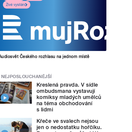
Živé vysílání
Audiosvět Českého rozhlasu na jednom místě
NEJPOSLOUCHANĚJŠÍ
Kreslená pravda. V sídle
ombudsmana vystavují
komiksy mladých umělců
na téma obchodování
s lidmi
Křeče ve svalech nejsou
jen o nedostatku hořčíku.