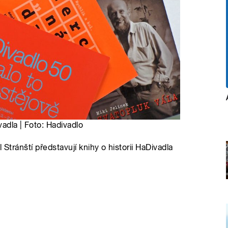
vadla | Foto: Hadivadlo
 Stránští představují knihy o historii HaDivadla