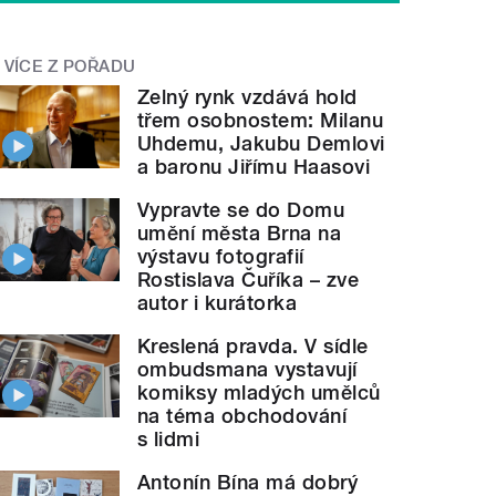
VÍCE Z POŘADU
Zelný rynk vzdává hold
třem osobnostem: Milanu
Uhdemu, Jakubu Demlovi
a baronu Jiřímu Haasovi
Vypravte se do Domu
umění města Brna na
výstavu fotografií
Rostislava Čuříka – zve
autor i kurátorka
Kreslená pravda. V sídle
ombudsmana vystavují
komiksy mladých umělců
na téma obchodování
s lidmi
Antonín Bína má dobrý