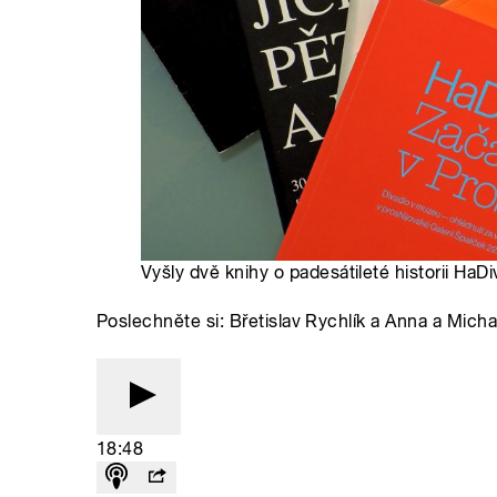
Vyšly dvě knihy o padesátileté historii HaDi
Poslechněte si: Břetislav Rychlík a Anna a Michal
18:48