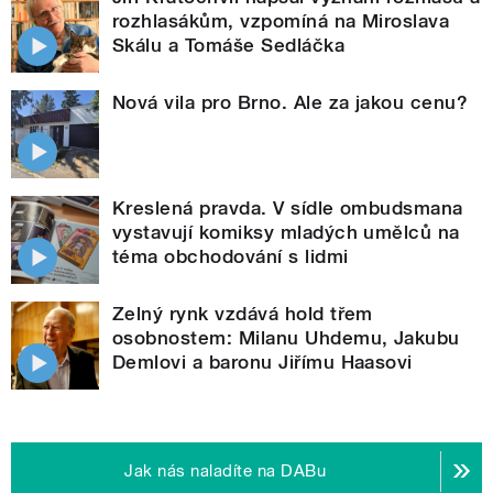
rozhlasákům, vzpomíná na Miroslava
Skálu a Tomáše Sedláčka
Nová vila pro Brno. Ale za jakou cenu?
Kreslená pravda. V sídle ombudsmana
vystavují komiksy mladých umělců na
téma obchodování s lidmi
Zelný rynk vzdává hold třem
osobnostem: Milanu Uhdemu, Jakubu
Demlovi a baronu Jiřímu Haasovi
Jak nás naladíte na DABu