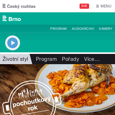
Přejít k hlavnímu obsahu
MENU
ŽIVĚ
PROGRAM
AUDIOARCHIV
KAMERY
Životní styl
Program
Pořady
Více
…