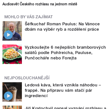
Audiosvět Českého rozhlasu na jednom místě
MOHLO BY VÁS ZAJÍMAT
Šéfkuchař Roman Paulus: Na Vánoce
dbám na výběr ryb a rozdělení práce
Vyzkoušejte 6 nejlepších bramborových
salátů podle Pohlreicha, Pauluse,
Punčocháře nebo Forejta
NEJPOSLOUCHANĚJŠÍ
Ledová káva, která vznikla náhodou –
frappé. Na přípravu vám stačí pár
ingrediencí
Jiří Kratochvil napsal vyznání rozhlasu a