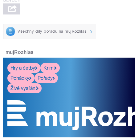
Všechny díly pořadu na mujRozhlas
mujRozhlas
Hry a četby
Krimi
Pohádky
Pořady
Živé vysílání