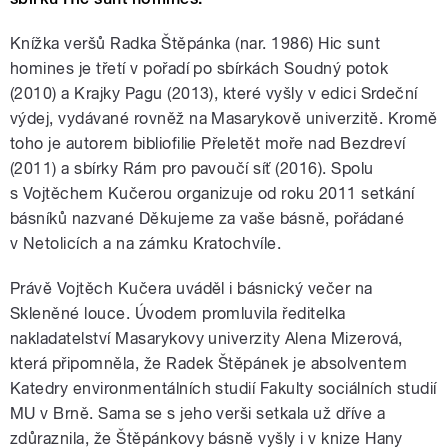
Knížka veršů Radka Štěpánka (nar. 1986) Hic sunt
homines je třetí v pořadí po sbírkách Soudný potok
(2010) a Krajky Pagu (2013), které vyšly v edici Srdeční
výdej, vydávané rovněž na Masarykově univerzitě. Kromě
toho je autorem bibliofilie Přeletět moře nad Bezdreví
(2011) a sbírky Rám pro pavoučí síť (2016). Spolu
s Vojtěchem Kučerou organizuje od roku 2011 setkání
básníků nazvané Děkujeme za vaše básně, pořádané
v Netolicích a na zámku Kratochvíle.
Právě Vojtěch Kučera uváděl i básnický večer na
Skleněné louce. Úvodem promluvila ředitelka
nakladatelství Masarykovy univerzity Alena Mizerová,
která připomněla, že Radek Štěpánek je absolventem
Katedry environmentálních studií Fakulty sociálních studií
MU v Brně. Sama se s jeho verši setkala už dříve a
zdůraznila, že Štěpánkovy básně vyšly i v knize Hany