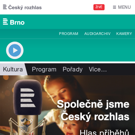
Přejít k hlavnímu obsahu
MENU
ŽIVĚ
PROGRAM
AUDIOARCHIV
KAMERY
Kultura
Program
Pořady
Více
…