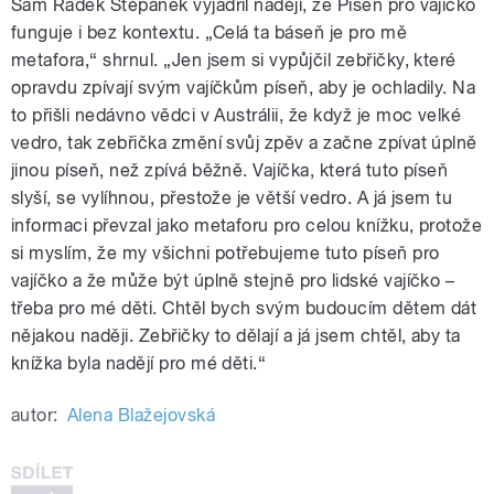
Sám Radek Štěpánek vyjádřil naději, že Píseň pro vajíčko
funguje i bez kontextu. „Celá ta báseň je pro mě
metafora,“ shrnul. „Jen jsem si vypůjčil zebřičky, které
opravdu zpívají svým vajíčkům píseň, aby je ochladily. Na
to přišli nedávno vědci v Austrálii, že když je moc velké
vedro, tak zebřička změní svůj zpěv a začne zpívat úplně
jinou píseň, než zpívá běžně. Vajíčka, která tuto píseň
slyší, se vylíhnou, přestože je větší vedro. A já jsem tu
informaci převzal jako metaforu pro celou knížku, protože
si myslím, že my všichni potřebujeme tuto píseň pro
vajíčko a že může být úplně stejně pro lidské vajíčko –
třeba pro mé děti. Chtěl bych svým budoucím dětem dát
nějakou naději. Zebřičky to dělají a já jsem chtěl, aby ta
knížka byla nadějí pro mé děti.“
autor:
Alena Blažejovská