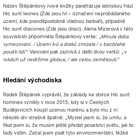
Název Štěpánkovy nové knížky parafrázuje latinskou frázi
Hic sunt leones (Zde jsou lvi – označení neprobádaného
území, kde pravděpodobně vládnou barbaři), případně
Hic sunt dracones (Zde jsou draci). Alena Mizerová v této
souvislosti připomněla Štěpánkovy verše: „
Minula doba
vymezování. / Území lvů a draků zmizela / v bezbřehé
poušti lidí.
“ Varování pak zaznívá z další dvou veršů: „
v
rukách už nedržíme globus, / ale celou zeměkouli.
“
Hledání východiska
Radek Štěpánek vyprávěl, že základy ke sbírce Hic sunt
homines vznikly v roce 2015, kdy si v Českých
Budějovicích koupil uzenou marénu a bylo mu z ní
několik dní strašně špatně: „Myslel jsem si, že umřu, a
říkal jsem si, že musím ještě předat poselství světu, jak to
tady vidím. Začal jsem psát tyto environmentální, těžké