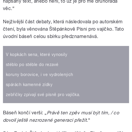
napsaný text, anebo není, to už je pro mě druhořadá
věc.“
Nejživější část debaty, která následovala po autorském
čtení, byla věnována Štěpánkově Písni pro vajíčko. Tato
úvodní báseň celou sbírku předznamenává.
V kopkách sena, které vynosily
stéblo po stéble do rezavé
koruny borovice, i ve vydrolených
spárách kamenné zídky
zebřičky zpívají své písně pro vajíčka.
Báseň končí verši: „
Právě ten zpěv musí být tím, / co
dovolí ještě nezrozené generaci přežít
.“