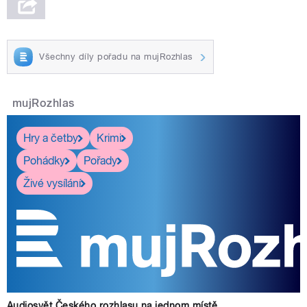
Všechny díly pořadu na mujRozhlas
mujRozhlas
Hry a četby
Krimi
Pohádky
Pořady
Živé vysílání
Audiosvět Českého rozhlasu na jednom místě