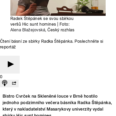
Radek Štěpánek se svou sbírkou
veršů Hic sunt homines | Foto:
Alena Blažejovská
, Český rozhlas
Čtení básní ze sbírky Radka Štěpánka. Poslechněte si
reportáž
0
Bistro Cvrček na Skleněné louce v Brně hostilo
jednoho podzimního večera básníka Radka Štěpánka,
který v nakladatelství Masarykovy univerzity vydal
sbírku Hic sunt homines.