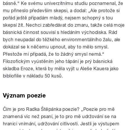
básně.“ Ke svému univerzitnímu studiu poznamenal, že
mu přineslo především skepsi, a dodal: „Ale protože si
pořád ještě připadám mladý, nejsem schopný s tou
skepsí žít. Nechci zabředávat do zmaru, takže celá moje
básnická činnost souvisí s hledáním východiska. Rád
bych neupadal do těžkého environmentálního žalu, ale
dokázal se k něčemu upnout, aby to mělo smysl.
Přestože mi připadá, že to žádný smysl nemá.“
Filozofickým vyústěním jeho tápání je prý básnická
skladba Eroze, která by měla vyjít u Aleše Kauera jako
bibliofilie v nákladu 50 kusů.
Význam poezie
Čím je pro Radka Štěpánka poezie? „Poezie pro mě
znamená víc než psaní, je to pro mě udržování se na
hranici vnímání, udržování citlivosti. Jestli je výstupem