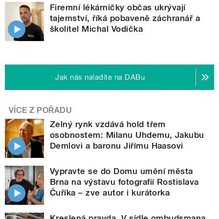
Firemní lékárničky občas ukrývají
tajemství, říká pobaveně záchranář a
školitel Michal Vodička
Jak nás naladíte na DABu
VÍCE Z POŘADU
Zelný rynk vzdává hold třem
osobnostem: Milanu Uhdemu, Jakubu
Demlovi a baronu Jiřímu Haasovi
Vypravte se do Domu umění města
Brna na výstavu fotografií Rostislava
Čuříka – zve autor i kurátorka
Kreslená pravda. V sídle ombudsmana