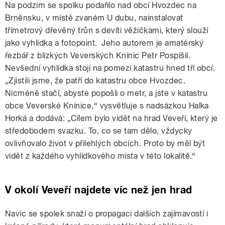
Na podzim se spolku podařilo nad obcí Hvozdec na
Brněnsku, v místě zvaném U dubu, nainstalovat
třímetrový dřevěný trůn s devíti věžičkami, který slouží
jako vyhlídka a fotopoint. Jeho autorem je amatérský
řezbář z blízkých Veverských Knínic Petr Pospíšil.
Nevšední vyhlídka stojí na pomezí katastru hned tří obcí.
„Zjistili jsme, že patří do katastru obce Hvozdec.
Nicméně stačí, abyste popošli o metr, a jste v katastru
obce Veverské Knínice,“ vysvětluje s nadsázkou Halka
Horká a dodává: „Cílem bylo vidět na hrad Veveří, který je
středobodem svazku. To, co se tam dělo, vždycky
ovlivňovalo život v přilehlých obcích. Proto by měl být
vidět z každého vyhlídkového místa v této lokalitě.“
V okolí Veveří najdete víc než jen hrad
Navíc se spolek snaží o propagaci dalších zajímavostí i