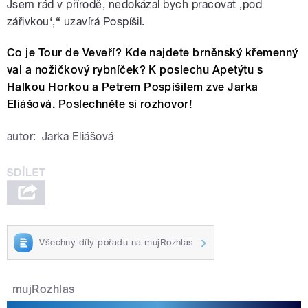
Jsem rád v přírodě, nedokázal bych pracovat ‚pod
zářivkou‘,“ uzavírá Pospíšil.
Co je Tour de Veveří? Kde najdete brněnský křemenný
val a nožičkový rybníček? K poslechu Apetýtu s
Halkou Horkou a Petrem Pospíšilem zve Jarka
Eliášová. Poslechněte si rozhovor!
autor:
Jarka Eliášová
Všechny díly pořadu na mujRozhlas
mujRozhlas