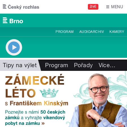
Přejít k hlavnímu obsahu
MENU
ŽIVĚ
PROGRAM
AUDIOARCHIV
KAMERY
Tipy na výlet
Program
Pořady
Více
…