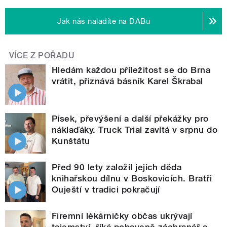
Jak nás naladíte na DABu
VÍCE Z POŘADU
Hledám každou příležitost se do Brna
vrátit, přiznává básník Karel Škrabal
Písek, převýšení a další překážky pro
náklaďáky. Truck Trial zavítá v srpnu do
Kunštátu
Před 90 lety založil jejich děda
knihařskou dílnu v Boskovicích. Bratři
Ouještí v tradici pokračují
Firemní lékárničky občas ukrývají
tajemství, říká pobaveně záchranář a