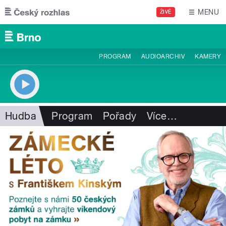
Přejít k hlavnímu obsahu
MENU
ŽIVĚ
PROGRAM
AUDIOARCHIV
KAMERY
Hudba
Program
Pořady
Více
…