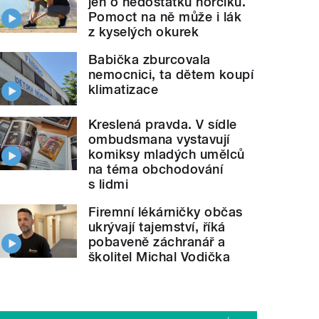
jen o nedostatku hořčíku.
Pomoct na ně může i lák
z kyselých okurek
Babička zburcovala
nemocnici, ta dětem koupí
klimatizace
Kreslená pravda. V sídle
ombudsmana vystavují
komiksy mladých umělců
na téma obchodování
s lidmi
Firemní lékárničky občas
ukrývají tajemství, říká
pobaveně záchranář a
školitel Michal Vodička