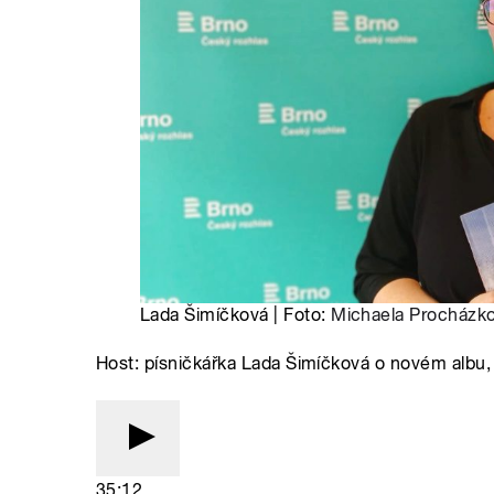
Lada Šimíčková | Foto:
Michaela Procházk
Host: písničkářka Lada Šimíčková o novém albu, a
35:12