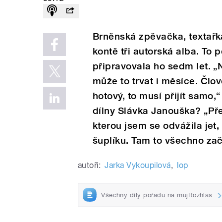
Brněnská zpěvačka, textařk
kontě tři autorská alba. To 
připravovala ho sedm let. „
může to trvat i měsíce. Člově
hotový, to musí přijít samo,
dílny Slávka Janouška? „Před
kterou jsem se odvážila jet
šuplíku. Tam to všechno zač
autoři:
Jarka Vykoupilová
,
lop
Všechny díly pořadu na mujRozhlas