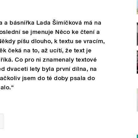
a a básnířka Lada Šimíčková má na
poslední se jmenuje Něco ke čtení a
Někdy píšu dlouho, k textu se vracím,
k čeká na to, až ucítí, že text je
“ říká. Co pro ni znamenaly textové
 dvaceti lety byla první dílna, na
, ačkoliv jsem do té doby psala do
alo.“