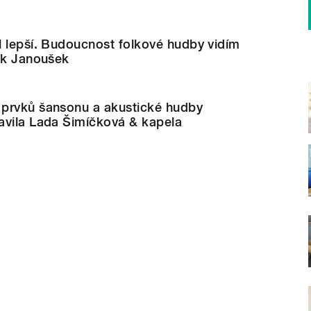
l lepší. Budoucnost folkové hudby vidím
vek Janoušek
prvků šansonu a akustické hudby
avila Lada Šimíčková & kapela