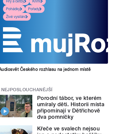
Hry a četby
Krimi
Pohádky
Pořady
Živé vysílání
Audiosvět Českého rozhlasu na jednom místě
NEJPOSLOUCHANĚJŠÍ
Porodní tábor, ve kterém
umíraly děti. Historii místa
připomínají v Dětřichově
dva pomníčky
Křeče ve svalech nejsou