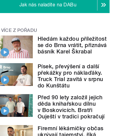
Jak nás naladíte na DABu
VÍCE Z POŘADU
Hledám každou příležitost
se do Brna vrátit, přiznává
básník Karel Škrabal
Písek, převýšení a další
překážky pro náklaďáky.
Truck Trial zavítá v srpnu
do Kunštátu
Před 90 lety založil jejich
děda knihařskou dílnu
v Boskovicích. Bratři
Ouještí v tradici pokračují
Firemní lékárničky občas
ukrývají tajemství, říká