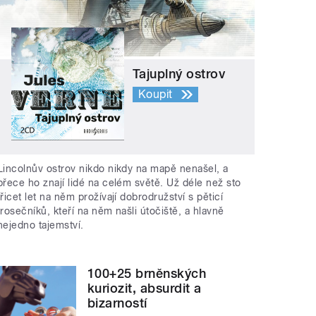
Tajuplný ostrov
Koupit
Lincolnův ostrov nikdo nikdy na mapě nenašel, a
přece ho znají lidé na celém světě. Už déle než sto
třicet let na něm prožívají dobrodružství s pěticí
trosečníků, kteří na něm našli útočiště, a hlavně
nejedno tajemství.
100+25 brněnských
kuriozit, absurdit a
bizarností