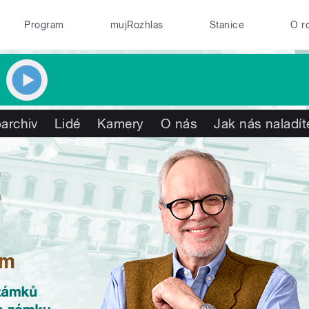
Program
mujRozhlas
Stanice
O r
archiv
Lidé
Kamery
O nás
Jak nás naladít