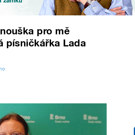
Janouška pro mě
á písničkářka Lada
no