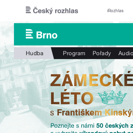
Přejít k hlavnímu obsahu
iRozhlas
Hudba
Program
Pořady
Audio