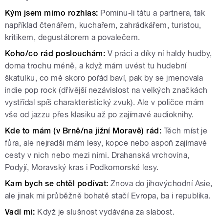
Kým jsem mimo rozhlas:
Pominu-li tátu a partnera, tak
například čtenářem, kuchařem, zahrádkářem, turistou,
kritikem, degustátorem a povalečem.
Koho/co rád poslouchám:
V práci a díky ní haldy hudby,
doma trochu méně, a když mám uvést tu hudební
škatulku, co mě skoro pořád baví, pak by se jmenovala
indie pop rock (dřívější nezávislost na velkých značkách
vystřídal spíš charakteristický zvuk). Ale v poličce mám
vše od jazzu přes klasiku až po zajímavé audioknihy.
Kde to mám (v Brně/na jižní Moravě) rád:
Těch míst je
fůra, ale nejradši mám lesy, kopce nebo aspoň zajímavé
cesty v nich nebo mezi nimi. Drahanská vrchovina,
Podyjí, Moravský kras i Podkomorské lesy.
Kam bych se chtěl podívat:
Znova do jihovýchodní Asie,
ale jinak mi průběžně bohatě stačí Evropa, ba i republika.
Vadí mi:
Když je slušnost vydávána za slabost.