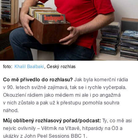
foto:
Khalil Baalbaki
,
Český rozhlas
Co mě přivedlo do rozhlasu?
Jak byla komerční rádia
v 90. letech svižně zajímavá, tak se i rychle vyčerpala.
Okouzlení rádiem jako médiem mi ale i po angažmá
v nich zůstalo a pak už k přestupu pomohla souhra
náhod.
Můj oblíbený rozhlasový pořad/podcast:
Ty, co mě asi
nejvíc ovlivnily – Větrník na Vltavě, hitparády na Ӧ3 a
ukázky z John Peel Sessions BBC 1.