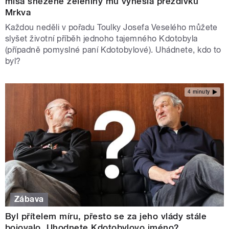
mísa snězené zeleniny mu vynesla přezdívku
Mrkva
Každou neděli v pořadu Toulky Josefa Veselého můžete
slyšet životní příběh jednoho tajemného Kdotobyla
(případně pomyslné paní Kdotobylové). Uhádnete, kdo to
byl?
4 minuty
Zábava
Byl přítelem míru, přesto se za jeho vlády stále
bojovalo. Uhodnete Kdotobylovo jméno?