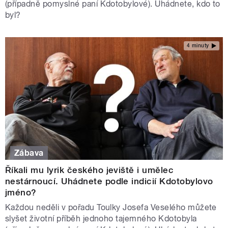
(případně pomyslné paní Kdotobylové). Uhádnete, kdo to
byl?
4 minuty
Zábava
Říkali mu lyrik českého jeviště i umělec
nestárnoucí. Uhádnete podle indicií Kdotobylovo
jméno?
Každou neděli v pořadu Toulky Josefa Veselého můžete
slyšet životní příběh jednoho tajemného Kdotobyla