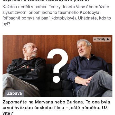
Každou neděli v pořadu Toulky Josefa Veselého můžete
slyšet životní příběh jednoho tajemného Kdotobyla
(případně pomyslné paní Kdotobylové). Uhádnete, kdo to
byl?
4 minuty
Zábava
Zapomeňte na Marvana nebo Buriana. To ona byla
první hvězdou českého filmu – ještě němého. Už
víte?