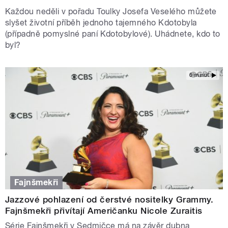
Každou neděli v pořadu Toulky Josefa Veselého můžete
slyšet životní příběh jednoho tajemného Kdotobyla
(případně pomyslné paní Kdotobylové). Uhádnete, kdo to
byl?
6 minut
Fajnšmekři
Jazzové pohlazení od čerstvé nositelky Grammy.
Fajnšmekři přivítají Američanku Nicole Zuraitis
Série Fajnšmekři v Sedmičce má na závěr dubna