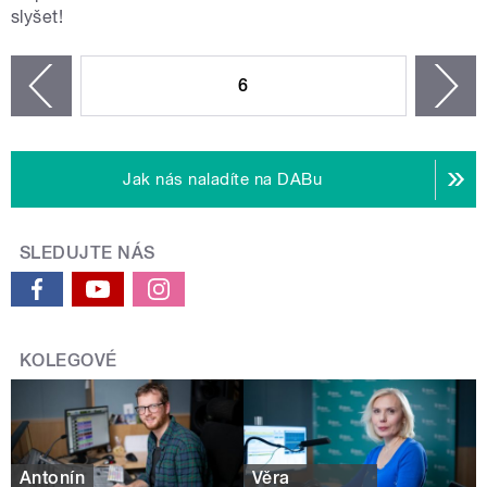
slyšet!
STRÁNKY
6
n
zí
Jak nás naladíte na DABu
SLEDUJTE NÁS
KOLEGOVÉ
Antonín
Věra