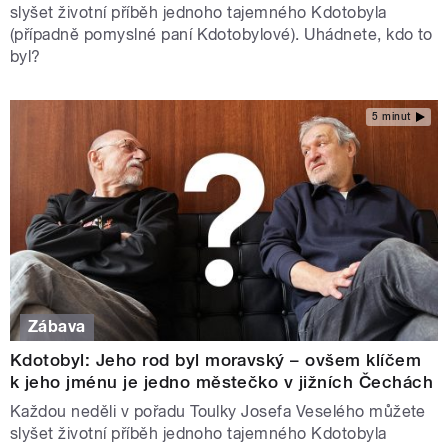
slyšet životní příběh jednoho tajemného Kdotobyla
(případně pomyslné paní Kdotobylové). Uhádnete, kdo to
byl?
5 minut
Zábava
Kdotobyl: Jeho rod byl moravský – ovšem klíčem
k jeho jménu je jedno městečko v jižních Čechách
Každou neděli v pořadu Toulky Josefa Veselého můžete
slyšet životní příběh jednoho tajemného Kdotobyla