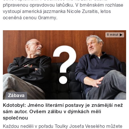
připravenou opravdovou lahůdku. V brněnském rozhlase
vystoupí americká jazzmanka Nicole Zuraitis, letos
oceněná cenou Grammy.
6 minut
Zábava
Kdotobyl: Jméno literární postavy je známější než
sám autor. Ovšem zálibu v dýmkách měli
společnou
Každou neděli v pořadu Toulky Josefa Veselého můžete