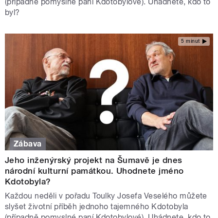
(případně pomyslné paní Kdotobylové). Uhádnete, kdo to
byl?
5 minut
Zábava
Jeho inženýrský projekt na Šumavě je dnes
národní kulturní památkou. Uhodnete jméno
Kdotobyla?
Každou neděli v pořadu Toulky Josefa Veselého můžete
slyšet životní příběh jednoho tajemného Kdotobyla
(případně pomyslné paní Kdotobylové). Uhádnete, kdo to