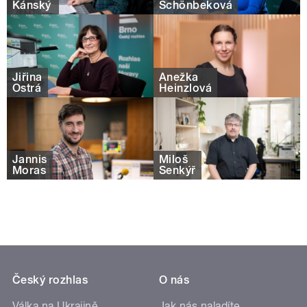
Kánský
Schönbeková
Jiřina
Anežka
Ostrá
Heinzlová
Jannis
Miloš
Moras
Šenkýř
Český rozhlas
O nás
Válka na Ukrajině
Jak nás naladíte