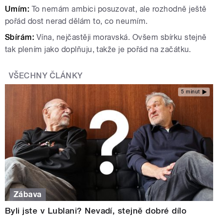
Umím:
To nemám ambici posuzovat, ale rozhodně ještě
pořád dost nerad dělám to, co neumím.
Sbírám:
Vína, nejčastěji moravská. Ovšem sbírku stejně
tak plením jako doplňuju, takže je pořád na začátku.
VŠECHNY ČLÁNKY
5 minut
Zábava
Byli jste v Lublani? Nevadí, stejně dobré dílo