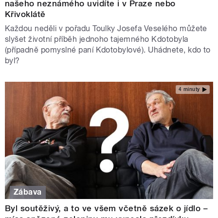
našeho neznámého uvidíte i v Praze nebo
Křivoklátě
Každou neděli v pořadu Toulky Josefa Veselého můžete
slyšet životní příběh jednoho tajemného Kdotobyla
(případně pomyslné paní Kdotobylové). Uhádnete, kdo to
byl?
4 minuty
Zábava
Byl soutěživý, a to ve všem včetně sázek o jídlo –