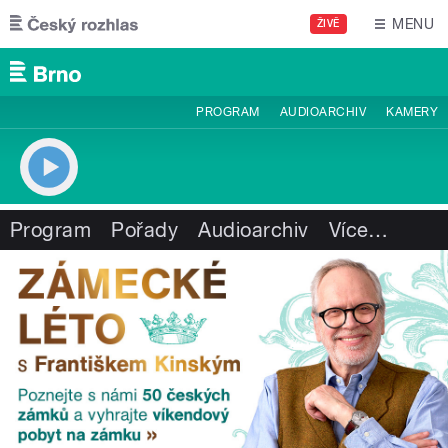
Přejít k hlavnímu obsahu
MENU
ŽIVĚ
PROGRAM
AUDIOARCHIV
KAMERY
Program
Pořady
Audioarchiv
Více
…