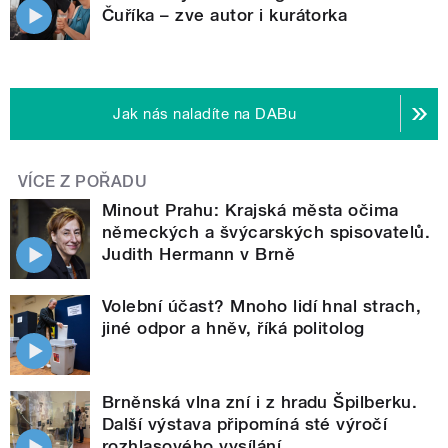
Čuříka – zve autor i kurátorka
Jak nás naladíte na DABu
VÍCE Z POŘADU
Minout Prahu: Krajská města očima
německých a švýcarských spisovatelů.
Judith Hermann v Brně
Volební účast? Mnoho lidí hnal strach,
jiné odpor a hněv, říká politolog
Brněnská vlna zní i z hradu Špilberku.
Další výstava připomíná sté výročí
rozhlasového vysílání