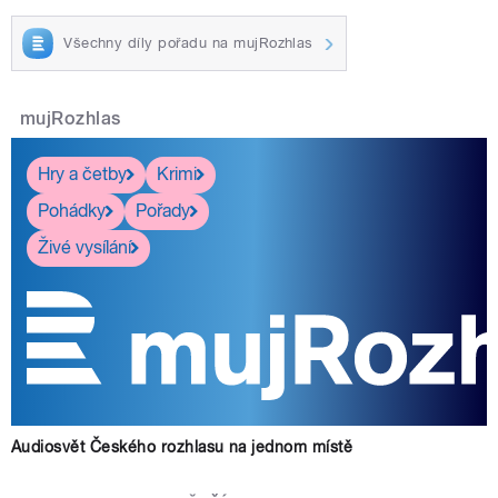
Všechny díly pořadu na mujRozhlas
mujRozhlas
Hry a četby
Krimi
Pohádky
Pořady
Živé vysílání
Audiosvět Českého rozhlasu na jednom místě