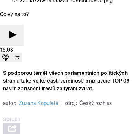
c2f2aba572c974a5a9a41c3d6bcfc9db.png
Co vy na to?
15:03
S podporou téměř všech parlamentních politických
stran a také velké části veřejnosti připravuje TOP 09
návrh zpřísnění trestů za týrání zvířat.
autor:
Zuzana Kopuletá
|
zdroj:
Český rozhlas