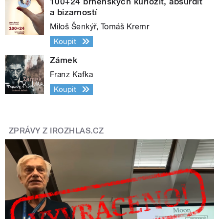
100+24 brněnských kuriozit, absurdit
a bizarností
Miloš Šenkýř, Tomáš Kremr
Koupit
Zámek
Franz Kafka
Koupit
ZPRÁVY Z IROZHLAS.CZ