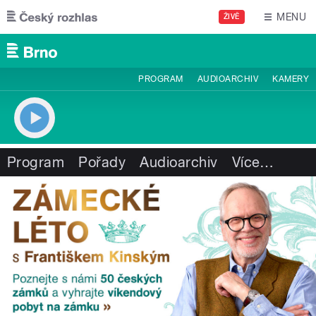
Přejít k hlavnímu obsahu
MENU
ŽIVĚ
PROGRAM
AUDIOARCHIV
KAMERY
Program
Pořady
Audioarchiv
Více
…