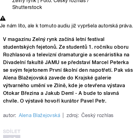
Zelný rynk | Foto: Český rozhlas /
Shutterstock
Je nám líto, ale k tomuto audiu již vypršela autorská práva.
V magazínu Zelný rynk začíná letní festival
studentských fejetonů. Ze studentů 1. ročníku oboru
Rozhlasová a televizní dramaturgie a scenáristika na
Divadelní fakultě JAMU se představí Marcel Peterka
se svým fejetonem První školní den napotřetí. Pak vás
Alena Blažejovská zavede do Krajské galerie
výtvarného umění ve Zlíně, kde je otevřena výstava
Otokar Březina a Jakub Deml - A bude to slavná
chvíle. O výstavě hovoří kurátor Pavel Petr.
autor:
Alena Blažejovská
|
zdroj:
Český rozhlas