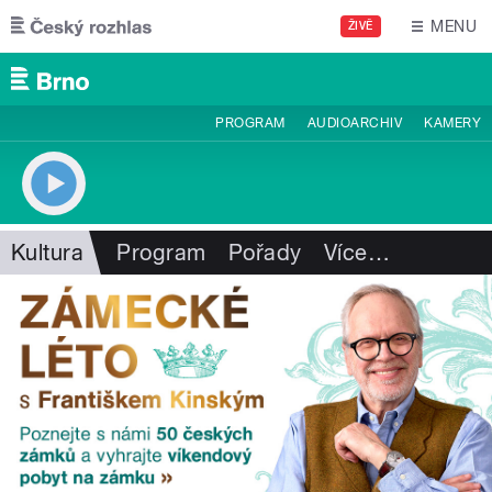
Přejít k hlavnímu obsahu
MENU
ŽIVĚ
PROGRAM
AUDIOARCHIV
KAMERY
Kultura
Program
Pořady
Více
…