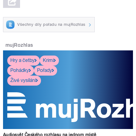
Všechny díly pořadu na mujRozhlas
mujRozhlas
Hry a četby
Krimi
Pohádky
Pořady
Živé vysílání
Audiosvět Českého rozhlasu na jednom místě