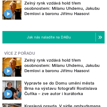
Zelný rynk vzdává hold třem
osobnostem: Milanu Uhdemu, Jakubu
Demlovi a baronu Jiřímu Haasovi
Jak nás naladíte na DABu
VÍCE Z POŘADU
Zelný rynk vzdává hold třem
osobnostem: Milanu Uhdemu, Jakubu
Demlovi a baronu Jiřímu Haasovi
Vypravte se do Domu umění města
Brna na výstavu fotografií Rostislava
Čuříka – zve autor i kurátorka
Kreslená pravda. V sídle ombudsmana