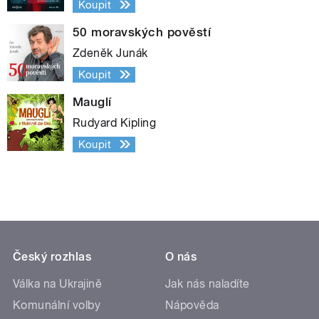
Koupit
50 moravských pověstí
Zdeněk Junák
Koupit
Mauglí
Rudyard Kipling
Koupit
Český rozhlas
O nás
Válka na Ukrajině
Jak nás naladíte
Komunální volby
Nápověda