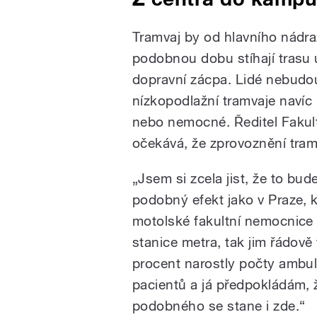
Tramvaj by od hlavního nádra
podobnou dobu stíhají trasu u
dopravní zácpa. Lidé nebudou
nízkopodlažní tramvaje navíc
nebo nemocné. Ředitel Faku
očekává, že zprovoznění tram
„Jsem si zcela jist, že to bud
podobný efekt jako v Praze, 
motolské fakultní nemocnice 
stanice metra, tak jim řádově
procent narostly počty ambu
pacientů a já předpokládám, 
podobného se stane i zde.“