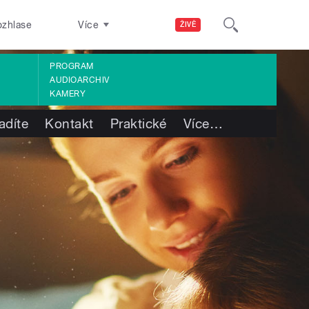
ozhlase
Více
ŽIVĚ
PROGRAM
AUDIOARCHIV
KAMERY
adíte
Kontakt
Praktické
Více
…