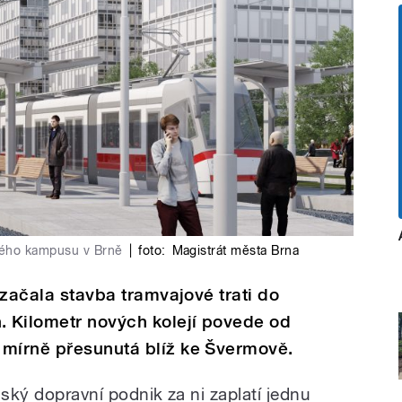
ckého kampusu v Brně
|
foto:
Magistrát města Brna
ě začala stavba tramvajové trati do
 Kilometr nových kolejí povede od
 mírně přesunutá blíž ke Švermově.
nský dopravní podnik za ni zaplatí jednu