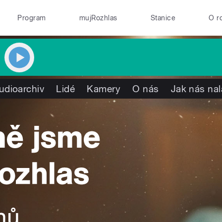
Program
mujRozhlas
Stanice
O r
udioarchiv
Lidé
Kamery
O nás
Jak nás nal