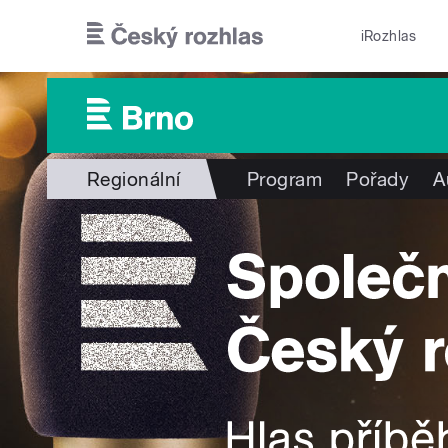
Přejít k hlavnímu obsahu
iRozhlas
Regionální
Program
Pořady
A