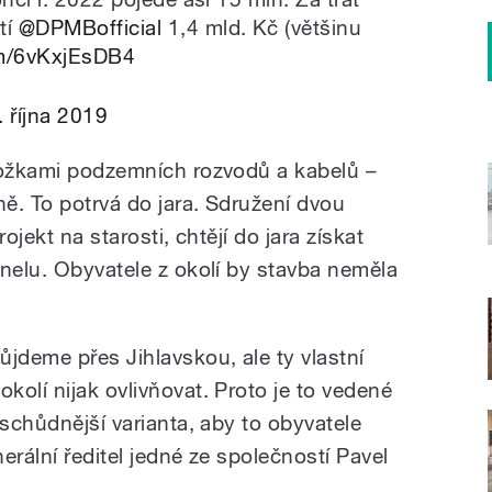
tí
@DPMBofficial
1,4 mld. Kč (většinu
com/6vKxjEsDB4
. října 2019
ložkami podzemních rozvodů a kabelů –
ně. To potrvá do jara. Sdružení dvou
ojekt na starosti, chtějí do jara získat
unelu. Obyvatele z okolí by stavba neměla
jdeme přes Jihlavskou, ale ty vlastní
olí nijak ovlivňovat. Proto je to vedené
jschůdnější varianta, aby to obyvatele
erální ředitel jedné ze společností Pavel