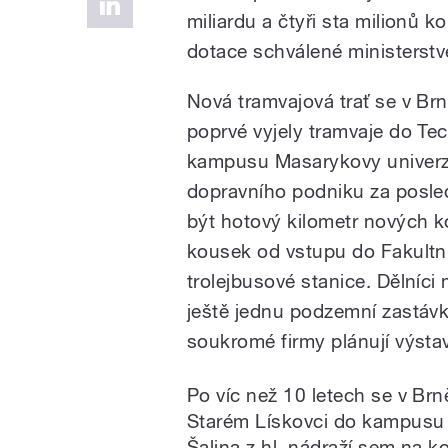
miliardu a čtyři sta milionů k
dotace schválené ministerst
Nová tramvajová trať se v Brn
poprvé vyjely tramvaje do Te
kampusu Masarykovy univerzi
dopravního podniku za posled
být hotový kilometr nových k
kousek od vstupu do Fakultn
trolejbusové stanice. Dělníci
ještě jednu podzemní zastávku
soukromé firmy plánují výst
Po víc než 10 letech se v Brn
Starém Lískovci do kampus
Šalina z hl. nádraží sem na ko