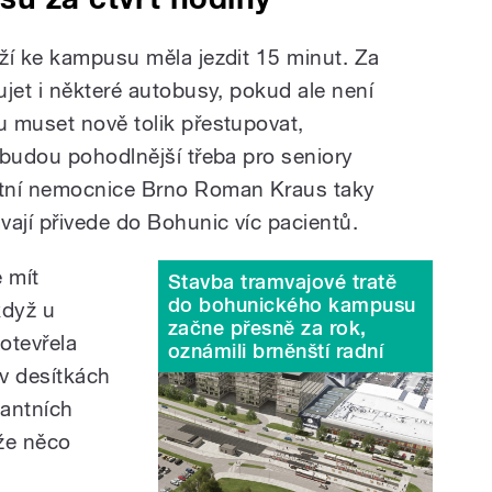
ží ke kampusu měla jezdit 15 minut. Za
jet i některé autobusy, pokud ale není
 muset nově tolik přestupovat,
 budou pohodlnější třeba pro seniory
ltní nemocnice Brno Roman Kraus taky
vají přivede do Bohunic víc pacientů.
e mít
Stavba tramvajové tratě
do bohunického kampusu
když u
začne přesně za rok,
otevřela
oznámili brněnští radní
 v desítkách
lantních
že něco