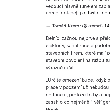
vedoucí hlavně tunelem zapla
uhradí dotace).
pic.twitter.
— Tomáš Kremr (@kremrt)
14
Dělníci začnou nejprve s pře
elektřiny, kanalizace a podob
stavebních firem, které mají pr
stavební povolení na ražbu t
výrazně rušit.
„Určité omezení bude, když pů
práce v podzemí už nebudou ok
do tunelu, protože to byla ne
zasáhlo co nejméně,“ věří gen
Borek.