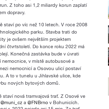
orun. Z toho asi 1,2 miliardy korun zaplatí
vem dopravy.
ě staví po víc než 10 letech. V roce 2008
chnologického parku. Stavba trati do
ty je ovšem největším projektem
ní čtvrtstoletí. Do konce roku 2022 má
olejí. Konečná zastávka bude v úvrati
í nemocnice, v místě autobusové a
 mezi nemocnicí a Osovou ulicí postaví
. A to v tunelu u Jihlavské ulice, kde
avbu nových bytových domů.
ě staví nová tramvajová trať. Z Osové ve
u
@muni_cz
a
@FNBrno
v Bohunicích.
nci r. 2022 pojede asi 15 min. Za trať