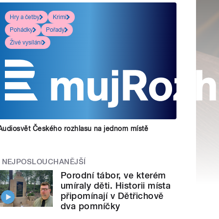
Hry a četby
Krimi
Pohádky
Pořady
Živé vysílání
Audiosvět Českého rozhlasu na jednom místě
NEJPOSLOUCHANĚJŠÍ
Porodní tábor, ve kterém
umíraly děti. Historii místa
připomínají v Dětřichově
dva pomníčky