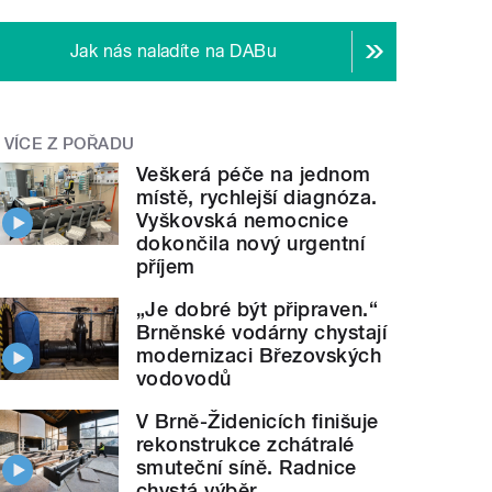
Jak nás naladíte na DABu
VÍCE Z POŘADU
Veškerá péče na jednom
místě, rychlejší diagnóza.
Vyškovská nemocnice
dokončila nový urgentní
příjem
„Je dobré být připraven.“
Brněnské vodárny chystají
modernizaci Březovských
vodovodů
V Brně-Židenicích finišuje
rekonstrukce zchátralé
smuteční síně. Radnice
chystá výběr