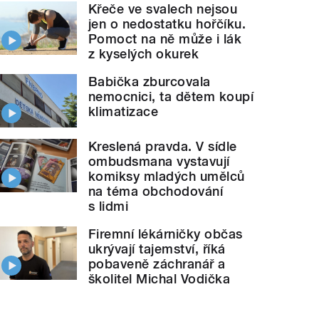
Křeče ve svalech nejsou
jen o nedostatku hořčíku.
Pomoct na ně může i lák
z kyselých okurek
Babička zburcovala
nemocnici, ta dětem koupí
klimatizace
Kreslená pravda. V sídle
ombudsmana vystavují
komiksy mladých umělců
na téma obchodování
s lidmi
Firemní lékárničky občas
ukrývají tajemství, říká
pobaveně záchranář a
školitel Michal Vodička