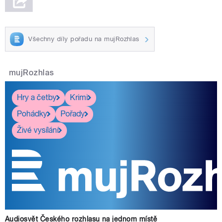
Všechny díly pořadu na mujRozhlas
mujRozhlas
Hry a četby
Krimi
Pohádky
Pořady
Živé vysílání
Audiosvět Českého rozhlasu na jednom místě