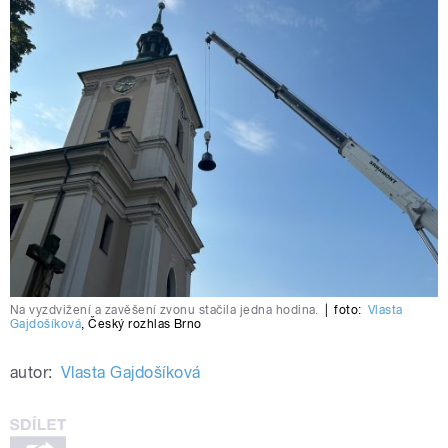
Na vyzdvižení a zavěšení zvonu stačila jedna hodina.
|
foto:
Vlasta
Gajdošíková
,
Český rozhlas Brno
autor:
Vlasta Gajdošíková