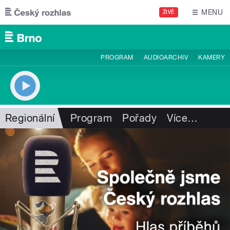
Přejít k hlavnímu obsahu
MENU
ŽIVĚ
PROGRAM
AUDIOARCHIV
KAMERY
Regionální
Program
Pořady
Více
…