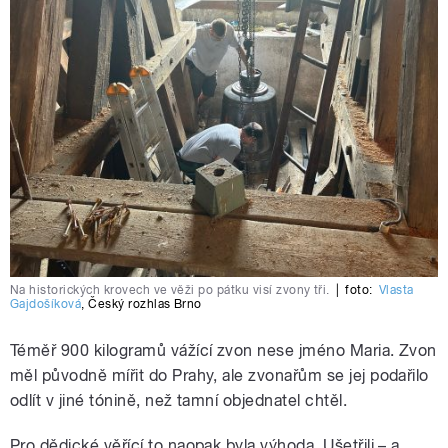
Na historických krovech ve věži po pátku visí zvony tři.
|
foto:
Vlasta
Gajdošíková
,
Český rozhlas Brno
Téměř 900 kilogramů vážící zvon nese jméno Maria. Zvon
měl původně mířit do Prahy, ale zvonařům se jej podařilo
odlít v jiné tónině, než tamní objednatel chtěl.
Pro dědické věřící to naopak byla výhoda. Ušetřili – a