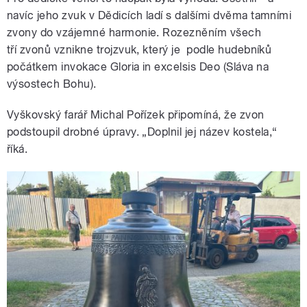
navíc jeho zvuk v Dědicích ladí s dalšími dvěma tamními
zvony do vzájemné harmonie. Rozezněním všech
tří zvonů vznikne trojzvuk, který je podle hudebníků
počátkem invokace Gloria in excelsis Deo (Sláva na
výsostech Bohu).
Vyškovský farář Michal Pořízek připomíná, že zvon
podstoupil drobné úpravy. „Doplnil jej název kostela,“
říká.