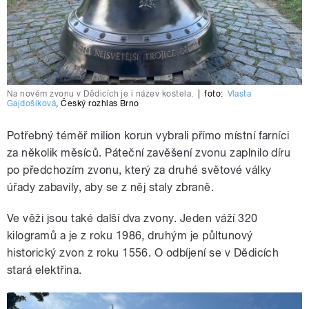
Na novém zvonu v Dědicích je i název kostela.
|
foto:
Vlasta
Gajdošíková
,
Český rozhlas Brno
Potřebný téměř milion korun vybrali přímo místní farníci
za několik měsíců. Páteční zavěšení zvonu zaplnilo díru
po předchozím zvonu, který za druhé světové války
úřady zabavily, aby se z něj staly zbraně.
Ve věži jsou také další dva zvony. Jeden váží 320
kilogramů a je z roku 1986, druhým je půltunový
historický zvon z roku 1556. O odbíjení se v Dědicích
stará elektřina.