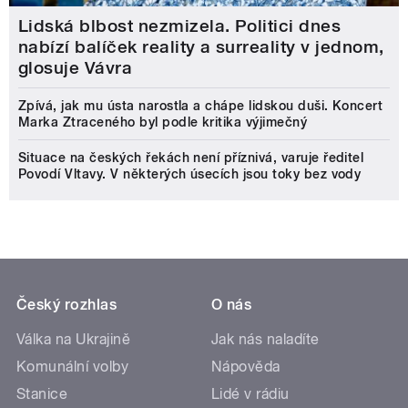
Lidská blbost nezmizela. Politici dnes
nabízí balíček reality a surreality v jednom,
glosuje Vávra
Zpívá, jak mu ústa narostla a chápe lidskou duši. Koncert
Marka Ztraceného byl podle kritika výjimečný
Situace na českých řekách není příznivá, varuje ředitel
Povodí Vltavy. V některých úsecích jsou toky bez vody
Český rozhlas
O nás
Válka na Ukrajině
Jak nás naladíte
Komunální volby
Nápověda
Stanice
Lidé v rádiu