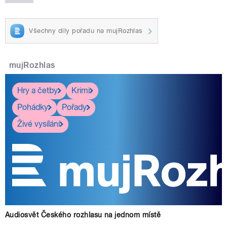
Všechny díly pořadu na mujRozhlas
mujRozhlas
Hry a četby
Krimi
Pohádky
Pořady
Živé vysílání
Audiosvět Českého rozhlasu na jednom místě