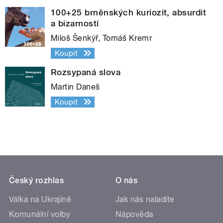
100+25 brněnských kuriozit, absurdit
a bizarností
Miloš Šenkýř, Tomáš Kremr
Koupit
Rozsypaná slova
Martin Daneš
Koupit
Český rozhlas
O nás
Válka na Ukrajině
Jak nás naladíte
Komunální volby
Nápověda