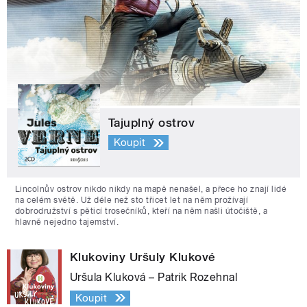
Tajuplný ostrov
Koupit
Lincolnův ostrov nikdo nikdy na mapě nenašel, a přece ho znají lidé
na celém světě. Už déle než sto třicet let na něm prožívají
dobrodružství s pěticí trosečníků, kteří na něm našli útočiště, a
hlavně nejedno tajemství.
Klukoviny Uršuly Klukové
Uršula Kluková – Patrik Rozehnal
Koupit