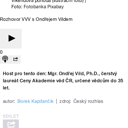
Víkendová pohoda (ilustrační foto) |
Foto:
Fotobanka Pixabay
Rozhovor VVV s Ondřejem Vildem
0
Host pro tento den: Mgr. Ondřej Vild, Ph.D., čerstvý
laureát Ceny Akademie věd ČR, určené vědcům do 35
let.
autor:
Borek Kapitančik
|
zdroj:
Český rozhlas