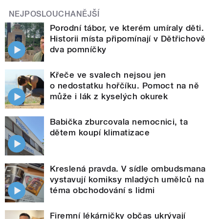
NEJPOSLOUCHANĚJŠÍ
Porodní tábor, ve kterém umíraly děti.
Historii místa připomínají v Dětřichově
dva pomníčky
Křeče ve svalech nejsou jen
o nedostatku hořčíku. Pomoct na ně
může i lák z kyselých okurek
Babička zburcovala nemocnici, ta
dětem koupí klimatizace
Kreslená pravda. V sídle ombudsmana
vystavují komiksy mladých umělců na
téma obchodování s lidmi
Firemní lékárničky občas ukrývají