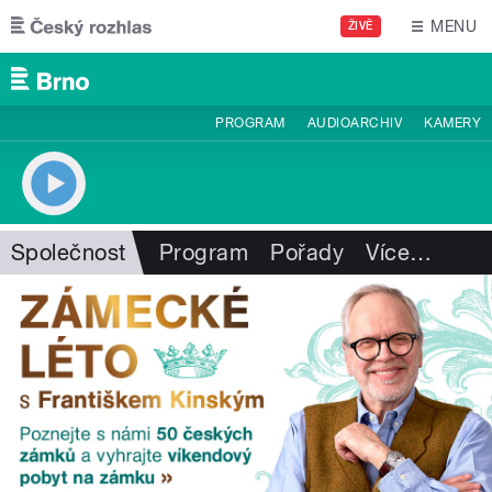
Přejít k hlavnímu obsahu
MENU
ŽIVĚ
PROGRAM
AUDIOARCHIV
KAMERY
Společnost
Program
Pořady
Více
…