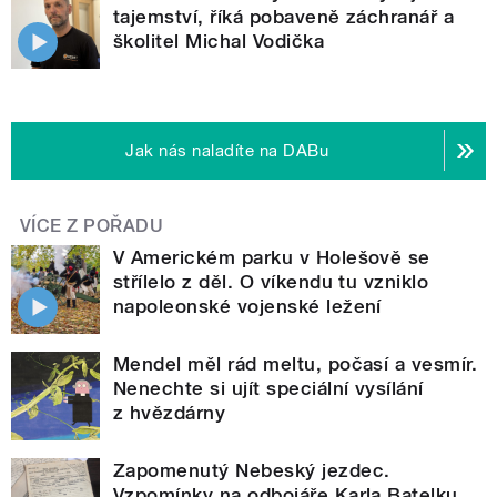
tajemství, říká pobaveně záchranář a
školitel Michal Vodička
Jak nás naladíte na DABu
VÍCE Z POŘADU
V Americkém parku v Holešově se
střílelo z děl. O víkendu tu vzniklo
napoleonské vojenské ležení
Mendel měl rád meltu, počasí a vesmír.
Nenechte si ujít speciální vysílání
z hvězdárny
Zapomenutý Nebeský jezdec.
Vzpomínky na odbojáře Karla Batelku